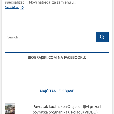
specijalizaciji. Novi natječaj za zamjenu u…
Dr.
View More
Čakarun
na
specijalizaciji,
dr.
Kutija
Search
odlazi
u
…
mirovinu:
ambulanta
u
BIOGRAJSKI.COM NA FACEBOOKU:
Biogradu
bez
stalnog
liječnika
NAJČITANIJE OBJAVE
Povratak kući nakon Oluje: dirljivi prizori
povratka prognanika u Polaču (VIDEO)