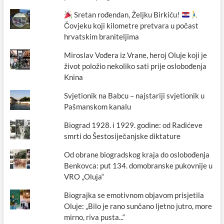
Sretan rođendan, Željku Birkiću!
Čovjeku koji kilometre pretvara u počast
hrvatskim braniteljima
Miroslav Vođera iz Vrane, heroj Oluje koji je
život položio nekoliko sati prije oslobođenja
Knina
Svjetionik na Babcu – najstariji svjetionik u
Pašmanskom kanalu
Biograd 1928. i 1929. godine: od Radićeve
smrti do Šestosiječanjske diktature
Od obrane biogradskog kraja do oslobođenja
Benkovca: put 134. domobranske pukovnije u
VRO „Oluja“
Biograjka se emotivnom objavom prisjetila
Oluje: „Bilo je rano sunčano ljetno jutro, more
mirno, riva pusta...“