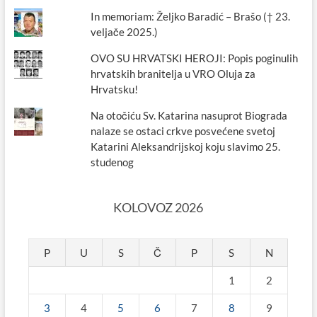
In memoriam: Željko Baradić – Brašo († 23.
veljače 2025.)
OVO SU HRVATSKI HEROJI: Popis poginulih
hrvatskih branitelja u VRO Oluja za
Hrvatsku!
Na otočiću Sv. Katarina nasuprot Biograda
nalaze se ostaci crkve posvećene svetoj
Katarini Aleksandrijskoj koju slavimo 25.
studenog
KOLOVOZ 2026
P
U
S
Č
P
S
N
1
2
3
4
5
6
7
8
9