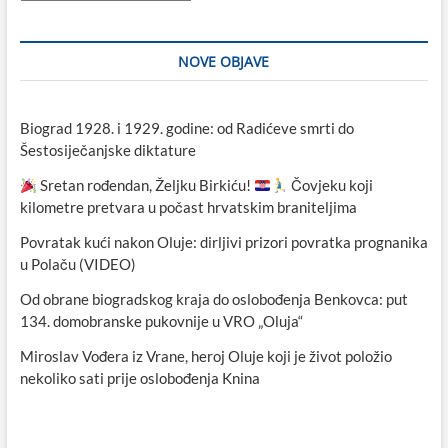
NOVE OBJAVE
Biograd 1928. i 1929. godine: od Radićeve smrti do
Šestosiječanjske diktature
Sretan rođendan, Željku Birkiću!
Čovjeku koji
kilometre pretvara u počast hrvatskim braniteljima
Povratak kući nakon Oluje: dirljivi prizori povratka prognanika
u Polaču (VIDEO)
Od obrane biogradskog kraja do oslobođenja Benkovca: put
134. domobranske pukovnije u VRO „Oluja“
Miroslav Vođera iz Vrane, heroj Oluje koji je život položio
nekoliko sati prije oslobođenja Knina