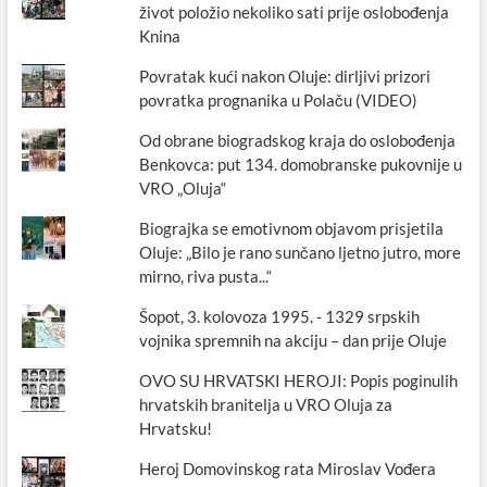
život položio nekoliko sati prije oslobođenja
Knina
Povratak kući nakon Oluje: dirljivi prizori
povratka prognanika u Polaču (VIDEO)
Od obrane biogradskog kraja do oslobođenja
Benkovca: put 134. domobranske pukovnije u
VRO „Oluja“
Biograjka se emotivnom objavom prisjetila
Oluje: „Bilo je rano sunčano ljetno jutro, more
mirno, riva pusta...“
Šopot, 3. kolovoza 1995. - 1329 srpskih
vojnika spremnih na akciju – dan prije Oluje
OVO SU HRVATSKI HEROJI: Popis poginulih
hrvatskih branitelja u VRO Oluja za
Hrvatsku!
Heroj Domovinskog rata Miroslav Vođera