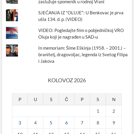
zaslužuje spomenik u rodnoj Vrani
SJEĆANJA IZ "OLUJE": U Benkovac je prva
ušla 134. d. p. (VIDEO)
VIDEO: Pogledajte film o pobjedničkoj VRO
Oluja koji je nagrađen u SAD-u
In memoriam: Šime Eškinja (1958. – 2001.) –
branitelj, dragovoljac, legenda iz Svetog Filipa
i Jakova
KOLOVOZ 2026
P
U
S
Č
P
S
N
1
2
3
4
5
6
7
8
9