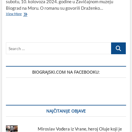
subotu, 10. kolovoza 2024. godine u Zavičajnom muzeju
Biograd na Moru. O romanu su govorili Draženko…
Književna
View More
večer
uz
Ninu
(Vulelija)
Savić
Search
i
KUD
…
Kralj
Tomislav
u
BIOGRAJSKI.COM NA FACEBOOKU:
Zavičajnom
muzeju
Biograd
na
Moru
NAJČITANIJE OBJAVE
Miroslav Vođera iz Vrane, heroj Oluje koji je