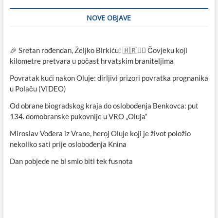
NOVE OBJAVE
🎉 Sretan rođendan, Željko Birkiću! 🇭🇷🏃‍♂️ Čovjeku koji
kilometre pretvara u počast hrvatskim braniteljima
Povratak kući nakon Oluje: dirljivi prizori povratka prognanika
u Polaču (VIDEO)
Od obrane biogradskog kraja do oslobođenja Benkovca: put
134. domobranske pukovnije u VRO „Oluja“
Miroslav Vođera iz Vrane, heroj Oluje koji je život položio
nekoliko sati prije oslobođenja Knina
Dan pobjede ne bi smio biti tek fusnota