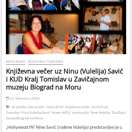
AKTUALNO
KULTURA I TURIZAM
Književna večer uz Ninu (Vulelija) Savić
i KUD Kralj Tomislav u Zavičajnom
muzeju Biograd na Moru
12. kolovoza 2024.
Draženko Samardžić
Ivana Zrilić
književna večer
KUD Kralj
Tomislav
Nina Vulelija Savić
Nives Jeličić
promocija
Šime Vulelija
Zavičajni
muzej Biograd na Moru
„Hollywood IN“ Nine Savić (rođene Vulelija) predstavljen je u