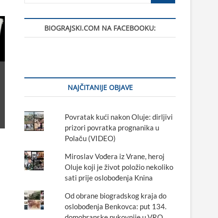
BIOGRAJSKI.COM NA FACEBOOKU:
NAJČITANIJE OBJAVE
Povratak kući nakon Oluje: dirljivi
prizori povratka prognanika u
Polaču (VIDEO)
Miroslav Vođera iz Vrane, heroj
Oluje koji je život položio nekoliko
sati prije oslobođenja Knina
Od obrane biogradskog kraja do
oslobođenja Benkovca: put 134.
domobranske pukovnije u VRO