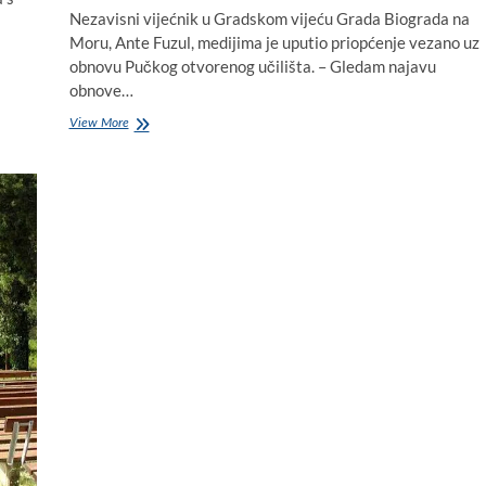
Nezavisni vijećnik u Gradskom vijeću Grada Biograda na
Moru, Ante Fuzul, medijima je uputio priopćenje vezano uz
obnovu Pučkog otvorenog učilišta. – Gledam najavu
obnove…
Film
View More
u
obnovljenom
biogradskom
kinu
još
dugo
nećete
gledati