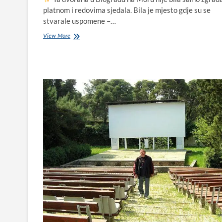
platnom i redovima sjedala. Bila je mjesto gdje su se
stvarale uspomene –…
View More
Biogradska
kino
dvorana
–
duša
grada
koje
više
nema