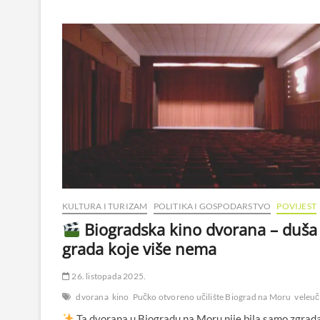
KULTURA I TURIZAM
POLITIKA I GOSPODARSTVO
POVIJEST
Biogradska kino dvorana – duša
grada koje više nema
26. listopada 2025.
dvorana
kino
Pučko otvoreno učilište Biograd na Moru
veleuči
Ta dvorana u Biogradu na Moru nije bila samo zgrada