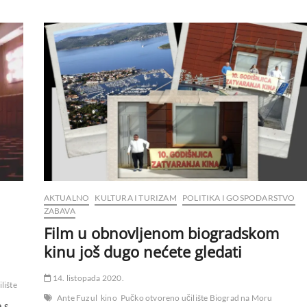
AKTUALNO
KULTURA I TURIZAM
POLITIKA I GOSPODARSTVO
ZABAVA
Film u obnovljenom biogradskom
kinu još dugo nećete gledati
14. listopada 2020.
lište
Ante Fuzul
kino
Pučko otvoreno učilište Biograd na Moru
 s