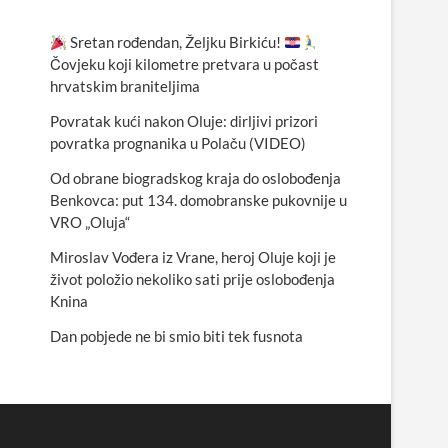
Sretan rođendan, Željku Birkiću!
Čovjeku koji kilometre pretvara u počast
hrvatskim braniteljima
Povratak kući nakon Oluje: dirljivi prizori
povratka prognanika u Polaču (VIDEO)
Od obrane biogradskog kraja do oslobođenja
Benkovca: put 134. domobranske pukovnije u
VRO „Oluja“
Miroslav Vođera iz Vrane, heroj Oluje koji je
život položio nekoliko sati prije oslobođenja
Knina
Dan pobjede ne bi smio biti tek fusnota