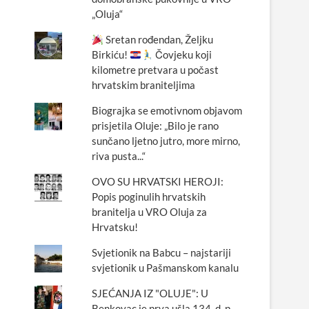
„Oluja“
Sretan rođendan, Željku
Birkiću!
Čovjeku koji
kilometre pretvara u počast
hrvatskim braniteljima
Biograjka se emotivnom objavom
prisjetila Oluje: „Bilo je rano
sunčano ljetno jutro, more mirno,
riva pusta...“
OVO SU HRVATSKI HEROJI:
Popis poginulih hrvatskih
branitelja u VRO Oluja za
Hrvatsku!
Svjetionik na Babcu – najstariji
svjetionik u Pašmanskom kanalu
SJEĆANJA IZ "OLUJE": U
Benkovac je prva ušla 134. d. p.