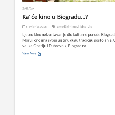
ZABAVA
Ka’ će kino u Biogradu…?
6. svibnja 2018.
američki filmovi
kino
vic
Ljetno kino neizostavan je dio kulturne ponude Biograd
Moru i ono ima svoju uistinu dugu tradiciju postojanja. 
velike Opatiju i Dubrovnik, Biograd na…
Ka’
View More
će
kino
u
Biogradu…?