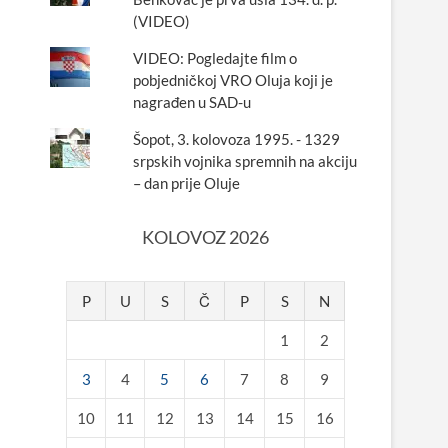
(VIDEO)
VIDEO: Pogledajte film o
pobjedničkoj VRO Oluja koji je
nagrađen u SAD-u
Šopot, 3. kolovoza 1995. - 1329
srpskih vojnika spremnih na akciju
– dan prije Oluje
KOLOVOZ 2026
P
U
S
Č
P
S
N
1
2
3
4
5
6
7
8
9
10
11
12
13
14
15
16