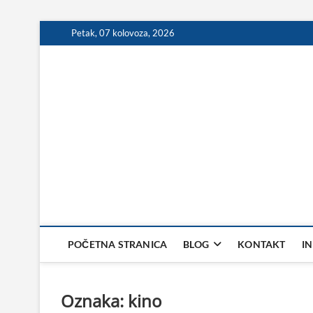
Skip
Petak, 07 kolovoza, 2026
to
content
POČETNA STRANICA
BLOG
KONTAKT
I
Oznaka:
kino