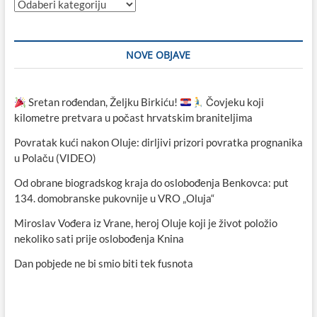
Kategorije
NOVE OBJAVE
Sretan rođendan, Željku Birkiću!
Čovjeku koji
kilometre pretvara u počast hrvatskim braniteljima
Povratak kući nakon Oluje: dirljivi prizori povratka prognanika
u Polaču (VIDEO)
Od obrane biogradskog kraja do oslobođenja Benkovca: put
134. domobranske pukovnije u VRO „Oluja“
Miroslav Vođera iz Vrane, heroj Oluje koji je život položio
nekoliko sati prije oslobođenja Knina
Dan pobjede ne bi smio biti tek fusnota