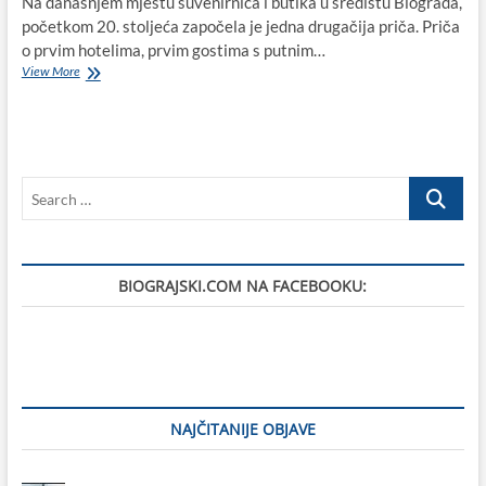
Na današnjem mjestu suvenirnica i butika u središtu Biograda,
početkom 20. stoljeća započela je jedna drugačija priča. Priča
o prvim hotelima, prvim gostima s putnim…
Prvi
View More
biogradski
hotel
–
Liburnija
(1906.):
Search
Priča
o
…
početku
turizma
u
BIOGRAJSKI.COM NA FACEBOOKU:
Biogradu
na
Moru
NAJČITANIJE OBJAVE