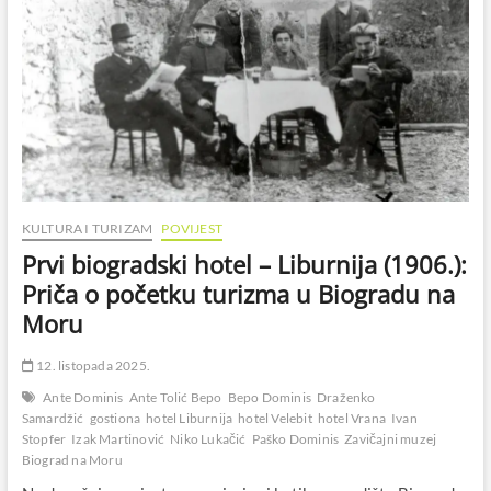
KULTURA I TURIZAM
POVIJEST
Prvi biogradski hotel – Liburnija (1906.):
Priča o početku turizma u Biogradu na
Moru
12. listopada 2025.
Ante Dominis
Ante Tolić Bepo
Bepo Dominis
Draženko
Samardžić
gostiona
hotel Liburnija
hotel Velebit
hotel Vrana
Ivan
Stopfer
Izak Martinović
Niko Lukačić
Paško Dominis
Zavičajni muzej
Biograd na Moru