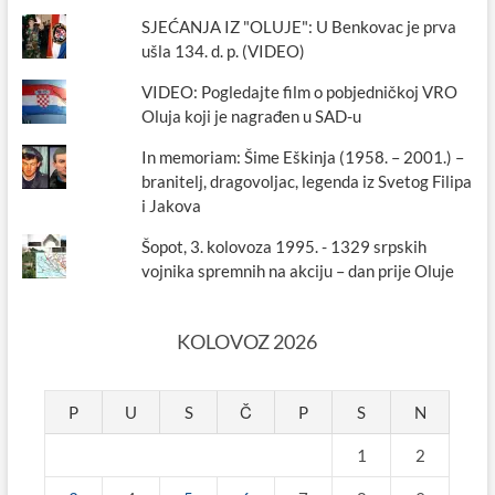
SJEĆANJA IZ "OLUJE": U Benkovac je prva
ušla 134. d. p. (VIDEO)
VIDEO: Pogledajte film o pobjedničkoj VRO
Oluja koji je nagrađen u SAD-u
In memoriam: Šime Eškinja (1958. – 2001.) –
branitelj, dragovoljac, legenda iz Svetog Filipa
i Jakova
Šopot, 3. kolovoza 1995. - 1329 srpskih
vojnika spremnih na akciju – dan prije Oluje
KOLOVOZ 2026
P
U
S
Č
P
S
N
1
2