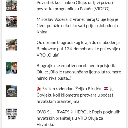
Povratak kući nakon Oluje: dirljivi prizori
povratka prognanika u Polaču (VIDEO)
Miroslav Vođera iz Vrane, heroj Oluje koji je
život položio nekoliko sati prije oslobođenja
Knina
Od obrane biogradskog kraja do oslobođenja
Benkovca: put 134. domobranske pukovnije u
VRO „Oluja“
Biograjka se emotivnom objavom prisjetila
Oluje: „Bilo je rano sunčano ljetno jutro, more
mirno, riva pusta...“
Sretan rođendan, Željku Birkiću!
Čovjeku koji kilometre pretvara u počast
hrvatskim braniteljima
OVO SU HRVATSKI HEROJI: Popis poginulih
hrvatskih branitelja u VRO Oluja za
Hrvatsku!