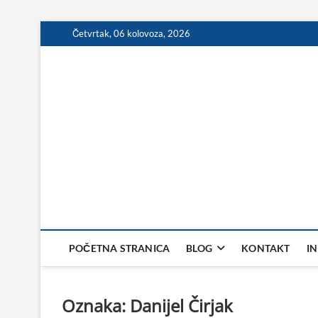
Skip
Četvrtak, 06 kolovoza, 2026
to
content
POČETNA STRANICA
BLOG
KONTAKT
I
Oznaka:
Danijel Čirjak