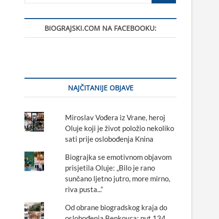
BIOGRAJSKI.COM NA FACEBOOKU:
NAJČITANIJE OBJAVE
Miroslav Vođera iz Vrane, heroj
Oluje koji je život položio nekoliko
sati prije oslobođenja Knina
Biograjka se emotivnom objavom
prisjetila Oluje: „Bilo je rano
sunčano ljetno jutro, more mirno,
riva pusta...“
Od obrane biogradskog kraja do
oslobođenja Benkovca: put 134.