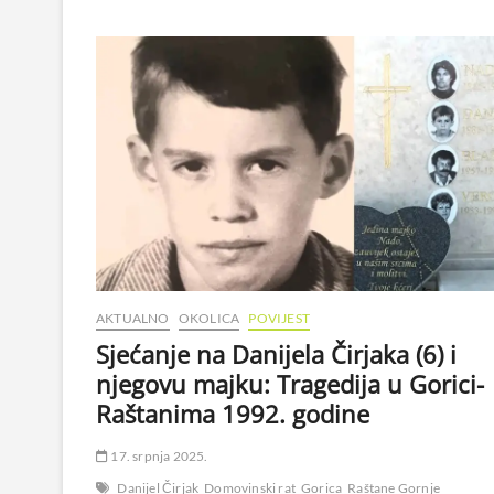
AKTUALNO
OKOLICA
POVIJEST
Sjećanje na Danijela Čirjaka (6) i
njegovu majku: Tragedija u Gorici-
Raštanima 1992. godine
17. srpnja 2025.
Danijel Čirjak
Domovinski rat
Gorica
Raštane Gornje