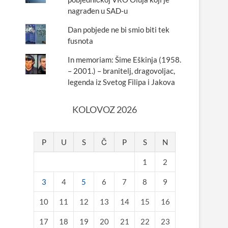
nagrađen u SAD-u
Dan pobjede ne bi smio biti tek
fusnota
In memoriam: Šime Eškinja (1958.
– 2001.) – branitelj, dragovoljac,
legenda iz Svetog Filipa i Jakova
KOLOVOZ 2026
P
U
S
Č
P
S
N
1
2
3
4
5
6
7
8
9
10
11
12
13
14
15
16
17
18
19
20
21
22
23