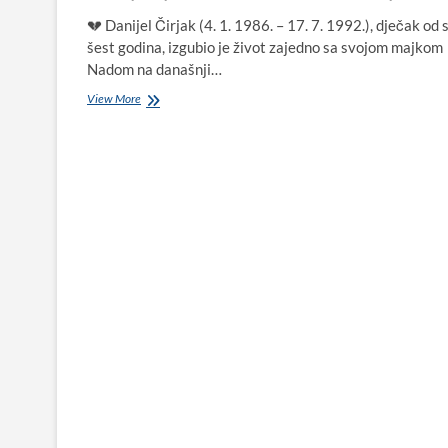
💔 Danijel Čirjak (4. 1. 1986. – 17. 7. 1992.), dječak od
šest godina, izgubio je život zajedno sa svojom majkom
Nadom na današnji…
Sjećanje
View More
na
Danijela
Čirjaka
(6)
i
njegovu
majku:
Tragedija
u
Gorici-
Raštanima
1992.
godine