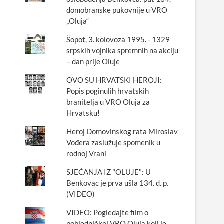
domobranske pukovnije u VRO
„Oluja“
Šopot, 3. kolovoza 1995. - 1329
srpskih vojnika spremnih na akciju
– dan prije Oluje
OVO SU HRVATSKI HEROJI:
Popis poginulih hrvatskih
branitelja u VRO Oluja za
Hrvatsku!
Heroj Domovinskog rata Miroslav
Vođera zaslužuje spomenik u
rodnoj Vrani
SJEĆANJA IZ "OLUJE": U
Benkovac je prva ušla 134. d. p.
(VIDEO)
VIDEO: Pogledajte film o
pobjedničkoj VRO Oluja koji je