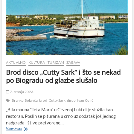
AKTUALNO
KULTURA I TURIZAM
ZABAVA
Brod disco „Cutty Sark“ i što se nekad
po Biogradu od glazbe slušalo
7. srpnja 2023.
Branko Bolanča
brod
Cutty Sark
disco
Ivan Colić
„Bila mauna “Teta Mara” u Crvenoj Luki di je služila kao
restoran. Poslin se piturana u crno uz dodatak još jednog
nadgrađa i štive pretvorene…
Brod
View More
disco