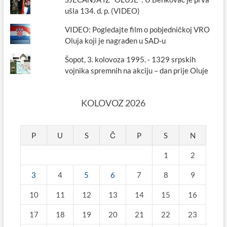
ušla 134. d. p. (VIDEO)
VIDEO: Pogledajte film o pobjedničkoj VRO
Oluja koji je nagrađen u SAD-u
Šopot, 3. kolovoza 1995. - 1329 srpskih
vojnika spremnih na akciju – dan prije Oluje
KOLOVOZ 2026
P
U
S
Č
P
S
N
1
2
3
4
5
6
7
8
9
10
11
12
13
14
15
16
17
18
19
20
21
22
23