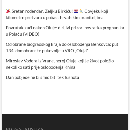
Sretan rođendan, Željku Birkiću!
Čovjeku koji
kilometre pretvara u počast hrvatskim braniteljima
Povratak kući nakon Oluje: dirljivi prizori povratka prognanika
u Polaču (VIDEO)
Od obrane biogradskog kraja do oslobođenja Benkovca: put
134. domobranske pukovnije u VRO „Oluja“
Miroslav Vođera iz Vrane, heroj Oluje koji je život položio
nekoliko sati prije oslobođenja Knina
Dan pobjede ne bi smio biti tek fusnota
BLOG STATISTIKA