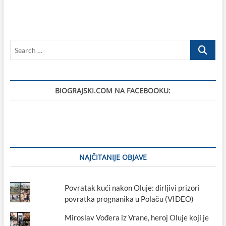
„Cutty
Sark“
i
što
Search
se
nekad
…
po
Biogradu
od
BIOGRAJSKI.COM NA FACEBOOKU:
glazbe
slušalo
NAJČITANIJE OBJAVE
Povratak kući nakon Oluje: dirljivi prizori
povratka prognanika u Polaču (VIDEO)
Miroslav Vođera iz Vrane, heroj Oluje koji je