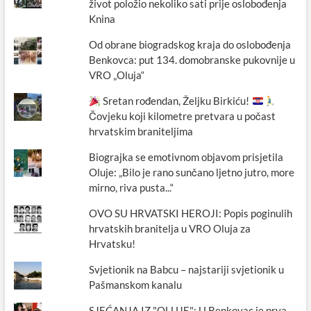
život položio nekoliko sati prije oslobođenja
Knina
Od obrane biogradskog kraja do oslobođenja
Benkovca: put 134. domobranske pukovnije u
VRO „Oluja“
Sretan rođendan, Željku Birkiću!
Čovjeku koji kilometre pretvara u počast
hrvatskim braniteljima
Biograjka se emotivnom objavom prisjetila
Oluje: „Bilo je rano sunčano ljetno jutro, more
mirno, riva pusta...“
OVO SU HRVATSKI HEROJI: Popis poginulih
hrvatskih branitelja u VRO Oluja za
Hrvatsku!
Svjetionik na Babcu – najstariji svjetionik u
Pašmanskom kanalu
SJEĆANJA IZ "OLUJE": U Benkovac je prva