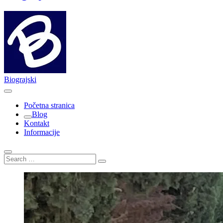
Biograjski
Početna stranica
Blog
Kontakt
Informacije
Search
…