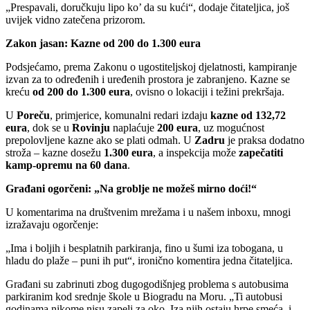
„Prespavali, doručkuju lipo ko’ da su kući“, dodaje čitateljica, još
uvijek vidno zatečena prizorom.
Zakon jasan: Kazne od 200 do 1.300 eura
Podsjećamo, prema Zakonu o ugostiteljskoj djelatnosti, kampiranje
izvan za to određenih i uređenih prostora je zabranjeno. Kazne se
kreću
od 200 do 1.300 eura
, ovisno o lokaciji i težini prekršaja.
U
Poreču
, primjerice, komunalni redari izdaju
kazne od 132,72
eura
, dok se u
Rovinju
naplaćuje
200 eura
, uz mogućnost
prepolovljene kazne ako se plati odmah. U
Zadru
je praksa dodatno
stroža – kazne dosežu
1.300 eura
, a inspekcija može
zapečatiti
kamp-opremu na 60 dana
.
Građani ogorčeni: „Na groblje ne možeš mirno doći!“
U komentarima na društvenim mrežama i u našem inboxu, mnogi
izražavaju ogorčenje:
„Ima i boljih i besplatnih parkiranja, fino u šumi iza tobogana, u
hladu do plaže – puni ih put“, ironično komentira jedna čitateljica.
Građani su zabrinuti zbog dugogodišnjeg problema s autobusima
parkiranim kod srednje škole u Biogradu na Moru. „Ti autobusi
godinama nikome nisu zapeli za oko. Iza njih ostaju hrpe smeća, i