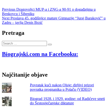
Navigacija
Previous
Previous
Dragovoljci MUP-a i ZNG-a 90-91 o događajima u
post:
Benkovcu i Šibeniku
objava
Next
Next
Proslava 45. godišnjice mature Gimnazije “Juraj Baraković” u
post:
Zadru – javlja Denis Brzić
Pretraga
Search
…
Biograjski.com na Facebooku:
Najčitanije objave
Povratak kući nakon Oluje: dirljivi prizori
povratka prognanika u Polaču (VIDEO)
Biograd 1928. i 1929. godine: od Radićeve smrti
do Šestosiječanjske diktature