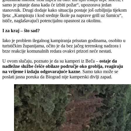
samo je pitanje dana kada će izbiti požar“, upozorava jedan
stanovnik. Drugi dodaje kako situacija postaje još ozbiljnija tijekom
ljeta: „Kampiraju i kod srednje škole pa naprave grill uz šumicu“,
ističe, naglašavajući potencijalnu opasnost za okolinu.
I za kraj – što sad?
Iako je problem ilegalnog kampiranja prisutan godinama, osobito u
turističkim županijama, očito je da bez jačeg terenskog nadzora i
brze reakcije komunalnih redara ovakvi prizori neće nestati.
U ovom slučaju, poznato je da su kamperi iz Beča –
ostaje da
nadležne službe češće obilaze područje oko groblja, reagiraju
na vrijeme i izdaju odgovarajuće kazne
. Samo tako može se
poslati jasna poruka da Biograd nije kamperski divlji zapad.