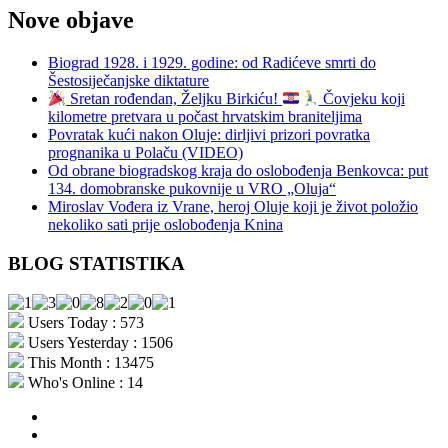
Nove objave
Biograd 1928. i 1929. godine: od Radićeve smrti do
Šestosiječanjske diktature
Sretan rođendan, Željku Birkiću!
Čovjeku koji
kilometre pretvara u počast hrvatskim braniteljima
Povratak kući nakon Oluje: dirljivi prizori povratka
prognanika u Polaču (VIDEO)
Od obrane biogradskog kraja do oslobođenja Benkovca: put
134. domobranske pukovnije u VRO „Oluja“
Miroslav Vođera iz Vrane, heroj Oluje koji je život položio
nekoliko sati prije oslobođenja Knina
BLOG STATISTIKA
Users Today : 573
Users Yesterday : 1506
This Month : 13475
Who's Online : 14
aktualno
povijest