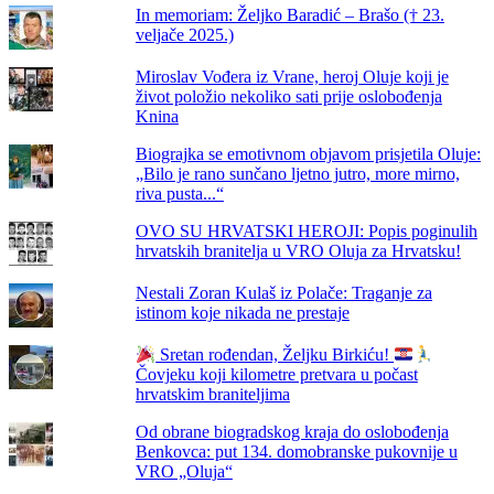
In memoriam: Željko Baradić – Brašo († 23.
veljače 2025.)
Miroslav Vođera iz Vrane, heroj Oluje koji je
život položio nekoliko sati prije oslobođenja
Knina
Biograjka se emotivnom objavom prisjetila Oluje:
„Bilo je rano sunčano ljetno jutro, more mirno,
riva pusta...“
OVO SU HRVATSKI HEROJI: Popis poginulih
hrvatskih branitelja u VRO Oluja za Hrvatsku!
Nestali Zoran Kulaš iz Polače: Traganje za
istinom koje nikada ne prestaje
Sretan rođendan, Željku Birkiću!
Čovjeku koji kilometre pretvara u počast
hrvatskim braniteljima
Od obrane biogradskog kraja do oslobođenja
Benkovca: put 134. domobranske pukovnije u
VRO „Oluja“