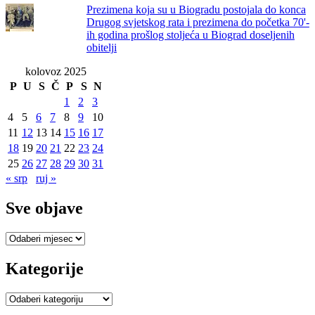
Prezimena koja su u Biogradu postojala do konca
Drugog svjetskog rata i prezimena do početka 70'-
ih godina prošlog stoljeća u Biograd doseljenih
obitelji
kolovoz 2025
P
U
S
Č
P
S
N
1
2
3
4
5
6
7
8
9
10
11
12
13
14
15
16
17
18
19
20
21
22
23
24
25
26
27
28
29
30
31
« srp
ruj »
Sve objave
Sve
objave
Kategorije
Kategorije