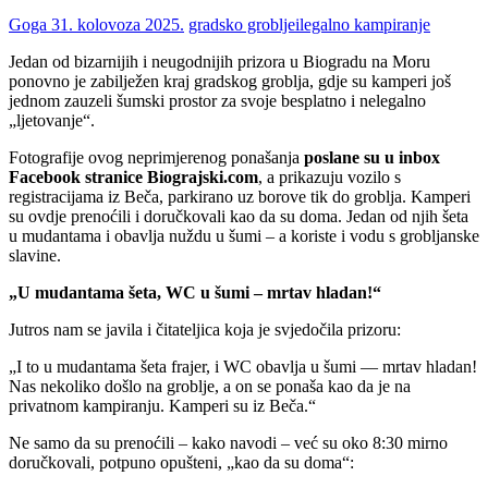
Goga
31. kolovoza 2025.
gradsko groblje
ilegalno kampiranje
Jedan od bizarnijih i neugodnijih prizora u Biogradu na Moru
ponovno je zabilježen kraj gradskog groblja, gdje su kamperi još
jednom zauzeli šumski prostor za svoje besplatno i nelegalno
„ljetovanje“.
Fotografije ovog neprimjerenog ponašanja
poslane su u inbox
Facebook stranice Biograjski.com
, a prikazuju vozilo s
registracijama iz Beča, parkirano uz borove tik do groblja. Kamperi
su ovdje prenoćili i doručkovali kao da su doma. Jedan od njih šeta
u mudantama i obavlja nuždu u šumi – a koriste i vodu s grobljanske
slavine.
„U mudantama šeta, WC u šumi – mrtav hladan!“
Jutros nam se javila i čitateljica koja je svjedočila prizoru:
„I to u mudantama šeta frajer, i WC obavlja u šumi — mrtav hladan!
Nas nekoliko došlo na groblje, a on se ponaša kao da je na
privatnom kampiranju. Kamperi su iz Beča.“
Ne samo da su prenoćili – kako navodi – već su oko 8:30 mirno
doručkovali, potpuno opušteni, „kao da su doma“: