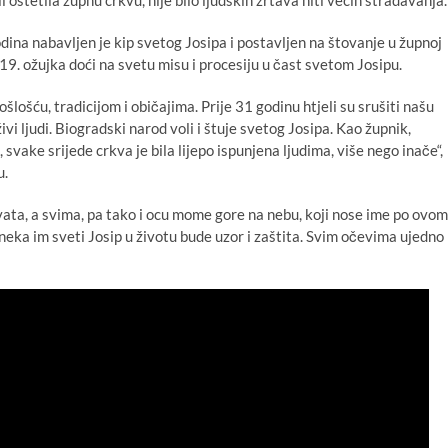
li oštetila župnu crkvu, nije bilo ljudskih žrtava niti većih stradavanja.
dina nabavljen je kip svetog Josipa i postavljen na štovanje u župnoj
19. ožujka doći na svetu misu i procesiju u čast svetom Josipu.
ošću, tradicijom i običajima. Prije 31 godinu htjeli su srušiti našu
ivi ljudi. Biogradski narod voli i štuje svetog Josipa. Kao župnik,
svake srijede crkva je bila lijepo ispunjena ljudima, više nego inače“,
u.
rvata, a svima, pa tako i ocu mome gore na nebu, koji nose ime po ovom
ka im sveti Josip u životu bude uzor i zaštita. Svim očevima ujedno