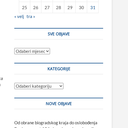
25
26
27
28
29
30
31
« velj
tra »
SVE OBJAVE
Sve
objave
KATEGORIJE
za
s
Kategorije
NOVE OBJAVE
Od obrane biogradskog kraja do oslobođenja