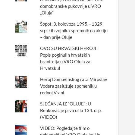
domobranske pukovnije u VRO
„Oluja“
Šopot, 3. kolovoza 1995. - 1329
srpskih vojnika spremnih na akciju
– dan prije Oluje
OVO SU HRVATSKI HEROJI:
Popis poginulih hrvatskih
branitelja u VRO Oluja za
Hrvatsku!
Heroj Domovinskog rata Miroslav
Vođera zaslužuje spomenik u
rodnoj Vrani
SJEĆANJA IZ "OLUJE": U
Benkovac je prva ušla 134. d. p.
(VIDEO)
VIDEO: Pogledajte film o
pobjedničkoj VRO Oluja koji je