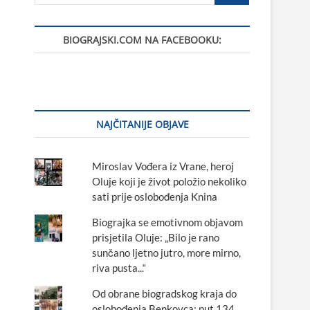
BIOGRAJSKI.COM NA FACEBOOKU:
NAJČITANIJE OBJAVE
Miroslav Vođera iz Vrane, heroj
Oluje koji je život položio nekoliko
sati prije oslobođenja Knina
Biograjka se emotivnom objavom
prisjetila Oluje: „Bilo je rano
sunčano ljetno jutro, more mirno,
riva pusta...“
Od obrane biogradskog kraja do
oslobođenja Benkovca: put 134.