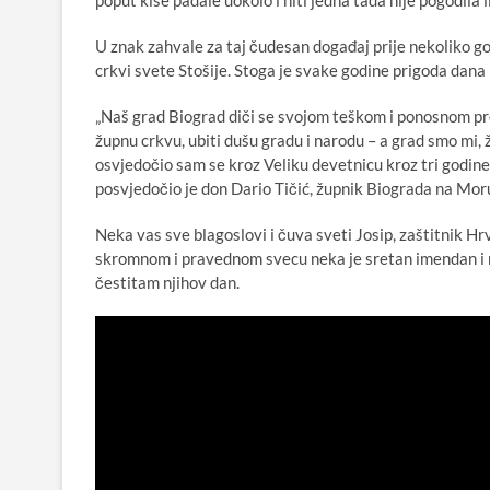
poput kiše padale uokolo i niti jedna tada nije pogodila i
U znak zahvale za taj čudesan događaj prije nekoliko go
crkvi svete Stošije. Stoga je svake godine prigoda dana 
„Naš grad Biograd diči se svojom teškom i ponosnom prošl
župnu crkvu, ubiti dušu gradu i narodu – a grad smo mi, ž
osvjedočio sam se kroz Veliku devetnicu kroz tri godine, 
posvjedočio je don Dario Tičić, župnik Biograda na Mor
Neka vas sve blagoslovi i čuva sveti Josip, zaštitnik H
skromnom i pravednom svecu neka je sretan imendan i ne
čestitam njihov dan.