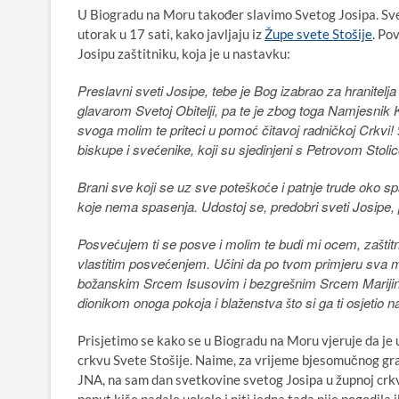
U Biogradu na Moru također slavimo Svetog Josipa. Sve
utorak u 17 sati, kako javljaju iz
Župe svete Stošije
. Po
Josipu zaštitniku, koja je u nastavku:
Preslavni sveti Josipe, tebe je Bog izabrao za hranitelj
glavarom Svetoj Obitelji, pa te je zbog toga Namjesnik
svoga molim te priteci u pomoć čitavoj radničkoj Crkvi
biskupe i svećenike, koji su sjedinjeni s Petrovom Stoli
Brani sve koji se uz sve poteškoće i patnje trude oko sp
koje nema spasenja. Udostoj se, predobri sveti Josipe, 
Posvećujem ti se posve i molim te budi mi ocem, zaštitn
vlastitim posvećenjem. Učini da po tvom primjeru sva mo
božanskim Srcem Isusovim i bezgrešnim Srcem Marijinim
dionikom onoga pokoja i blaženstva što si ga ti osjet
Prisjetimo se kako se u Biogradu na Moru vjeruje da j
crkvu Svete Stošije. Naime, za vrijeme bjesomučnog gr
JNA, na sam dan svetkovine svetog Josipa u župnoj crkv