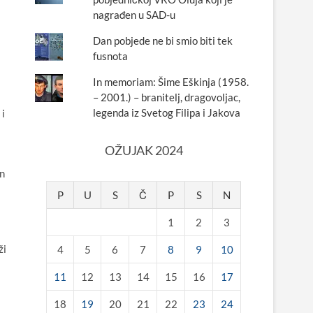
nagrađen u SAD-u
Dan pobjede ne bi smio biti tek
fusnota
In memoriam: Šime Eškinja (1958.
– 2001.) – branitelj, dragovoljac,
legenda iz Svetog Filipa i Jakova
 i
OŽUJAK 2024
on
P
U
S
Č
P
S
N
1
2
3
ži
4
5
6
7
8
9
10
11
12
13
14
15
16
17
18
19
20
21
22
23
24