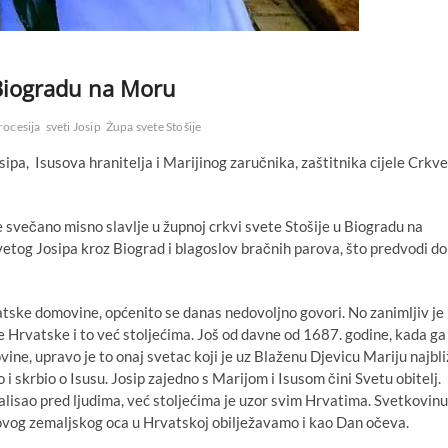
 Biogradu na Moru
rocesija
sveti Josip
Župa svete Stošije
ipa, Isusova hranitelja i Marijinog zaručnika, zaštitnika cijele Crkve
e svečano misno slavlje u župnoj crkvi svete Stošije u Biogradu na
vetog Josipa kroz Biograd i blagoslov bračnih parova, što predvodi d
tske domovine, općenito se danas nedovoljno govori. No zanimljiv je
 Hrvatske i to već stoljećima. Još od davne od 1687. godine, kada ga
ne, upravo je to onaj svetac koji je uz Blaženu Djevicu Mariju najbli
i skrbio o Isusu. Josip zajedno s Marijom i Isusom čini Svetu obitelj.
hvalisao pred ljudima, već stoljećima je uzor svim Hrvatima. Svetkovinu
sovog zemaljskog oca u Hrvatskoj obilježavamo i kao Dan očeva.