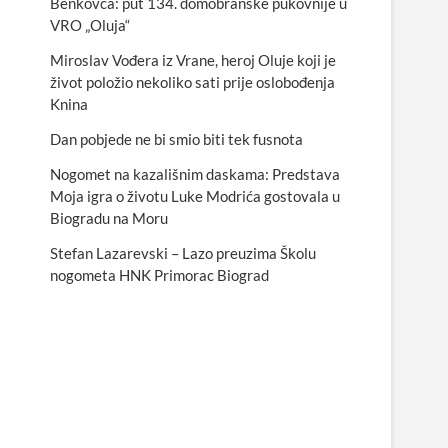
Benkovca: put 134. domobranske pukovnije u
VRO „Oluja“
Miroslav Vođera iz Vrane, heroj Oluje koji je
život položio nekoliko sati prije oslobođenja
Knina
Dan pobjede ne bi smio biti tek fusnota
Nogomet na kazališnim daskama: Predstava
Moja igra o životu Luke Modrića gostovala u
Biogradu na Moru
Stefan Lazarevski – Lazo preuzima Školu
nogometa HNK Primorac Biograd