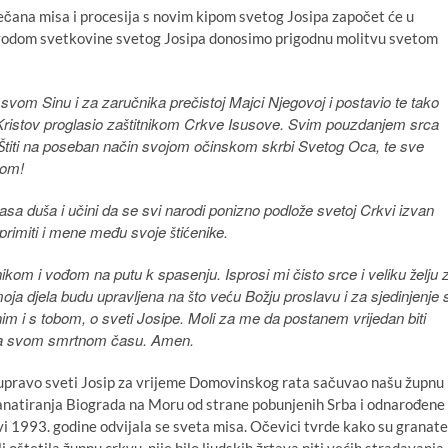
čana misa i procesija s novim kipom svetog Josipa započet će u
vodom svetkovine svetog Josipa donosimo prigodnu molitvu svetom
a svom Sinu i za zaručnika prečistoj Majci Njegovoj i postavio te tako
 Kristov proglasio zaštitnikom Crkve Isusove. Svim pouzdanjem srca
! Štiti na poseban način svojom očinskom skrbi Svetog Oca, te sve
com!
asa duša i učini da se svi narodi ponizno podlože svetoj Crkvi izvan
primiti i mene među svoje štićenike.
ikom i vođom na putu k spasenju. Isprosi mi čisto srce i veliku želju 
ja djela budu upravljena na što veću Božju proslavu i za sjedinjenje 
 i s tobom, o sveti Josipe. Moli za me da postanem vrijedan biti
io na svom smrtnom času. Amen.
e upravo sveti Josip za vrijeme Domovinskog rata sačuvao našu župnu
anatiranja Biograda na Moru od strane pobunjenih Srba i odnarođene
i 1993. godine odvijala se sveta misa. Očevici tvrde kako su granate