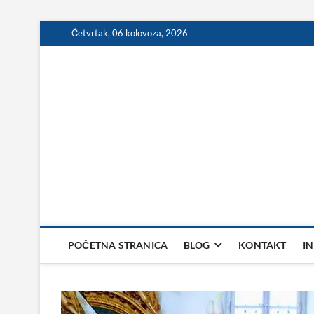
Skip
Četvrtak, 06 kolovoza, 2026
to
content
POČETNA STRANICA
BLOG
KONTAKT
I