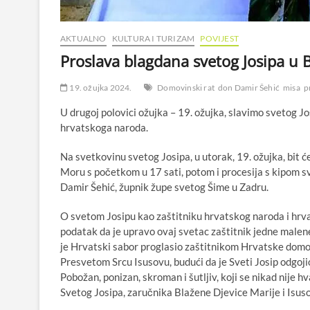
AKTUALNO
KULTURA I TURIZAM
POVIJEST
Proslava blagdana svetog Josipa u
19. ožujka 2024.
Domovinski rat
don Damir Šehić
misa
p
U drugoj polovici ožujka – 19. ožujka, slavimo svetog Jos
hrvatskoga naroda.
Na svetkovinu svetog Josipa, u utorak, 19. ožujka, bit ć
Moru s početkom u 17 sati, potom i procesija s kipom s
Damir Šehić, župnik župe svetog Šime u Zadru.
O svetom Josipu kao zaštitniku hrvatskog naroda i hrva
podatak da je upravo ovaj svetac zaštitnik jedne malene
je Hrvatski sabor proglasio zaštitnikom Hrvatske domovi
Presvetom Srcu Isusovu, budući da je Sveti Josip odgojio 
Pobožan, ponizan, skroman i šutljiv, koji se nikad nije 
Svetog Josipa, zaručnika Blažene Djevice Marije i Isu