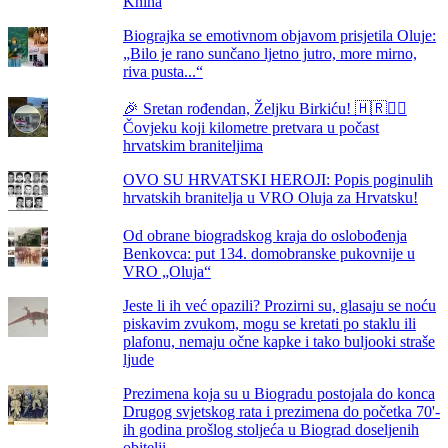
Knina
Biograjka se emotivnom objavom prisjetila Oluje:
„Bilo je rano sunčano ljetno jutro, more mirno,
riva pusta...“
🎉 Sretan rođendan, Željku Birkiću! 🇭🇷🏃‍♂️
Čovjeku koji kilometre pretvara u počast
hrvatskim braniteljima
OVO SU HRVATSKI HEROJI: Popis poginulih
hrvatskih branitelja u VRO Oluja za Hrvatsku!
Od obrane biogradskog kraja do oslobođenja
Benkovca: put 134. domobranske pukovnije u
VRO „Oluja“
Jeste li ih već opazili? Prozirni su, glasaju se noću
piskavim zvukom, mogu se kretati po staklu ili
plafonu, nemaju očne kapke i tako buljooki straše
ljude
Prezimena koja su u Biogradu postojala do konca
Drugog svjetskog rata i prezimena do početka 70'-
ih godina prošlog stoljeća u Biograd doseljenih
obitelji