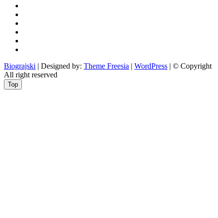
otoci
i
okolica
rekreacija
odgoj
i
zabava
obrazovanje
recepti
Ciprine
beside
Nekategorizirano
Biograjski
| Designed by:
Theme Freesia
|
WordPress
| © Copyright
All right reserved
Top