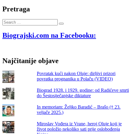
Maksan,
našoj
Pretraga
dragoj
umjetnici,
Search
sretan
…
rođendan!
Biograjski.com na Facebooku:
Najčitanije objave
Povratak kući nakon Oluje: dirljivi prizori
povratka prognanika u Polaču (VIDEO)
Biograd 1928. i 1929. godine: od Radićeve smrti
do Šestosiječanjske diktature
In memoriam: Željko Baradić – Brašo († 23.
veljače 2025.)
Miroslav Vođera iz Vrane, heroj Oluje koji je
život položio nekoliko sati prije oslobođenja