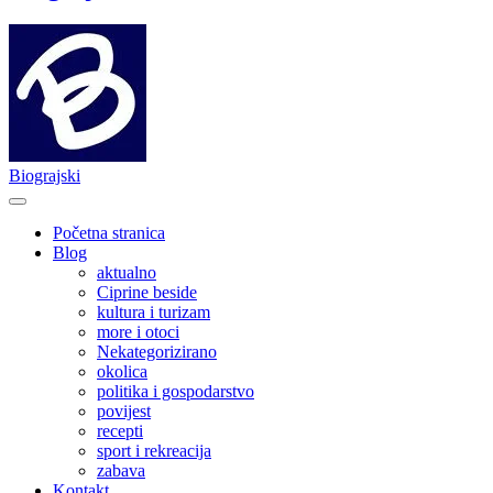
Biograjski
Početna stranica
Blog
aktualno
Ciprine beside
kultura i turizam
more i otoci
Nekategorizirano
okolica
politika i gospodarstvo
povijest
recepti
sport i rekreacija
zabava
Kontakt