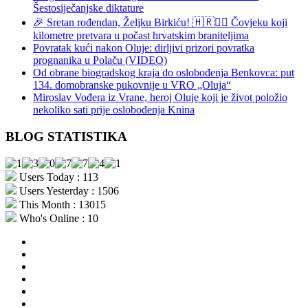
Šestosiječanjske diktature
🎉 Sretan rođendan, Željku Birkiću! 🇭🇷🏃‍♂️ Čovjeku koji
kilometre pretvara u počast hrvatskim braniteljima
Povratak kući nakon Oluje: dirljivi prizori povratka
prognanika u Polaču (VIDEO)
Od obrane biogradskog kraja do oslobođenja Benkovca: put
134. domobranske pukovnije u VRO „Oluja“
Miroslav Vođera iz Vrane, heroj Oluje koji je život položio
nekoliko sati prije oslobođenja Knina
BLOG STATISTIKA
Users Today : 113
Users Yesterday : 1506
This Month : 13015
Who's Online : 10
aktualno
povijest
kultura
i
politika
turizam
i
more
gospodarstvo
i
sport