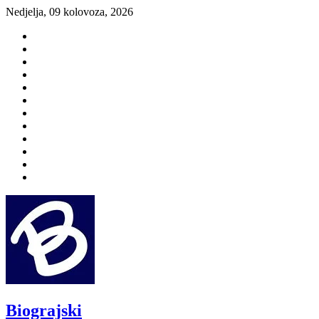
Skip
Nedjelja, 09 kolovoza, 2026
to
aktualno
content
povijest
kultura
i
politika
turizam
i
more
gospodarstvo
i
sport
otoci
i
okolica
rekreacija
odgoj
i
zabava
obrazovanje
recepti
Ciprine
beside
Nekategorizirano
Biograjski