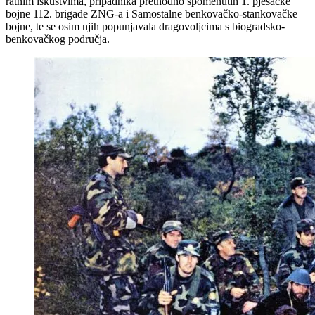
ratnim iskustvima, pripadnika prethodno spomenutih 1. pješačke
bojne 112. brigade ZNG-a i Samostalne benkovačko-stankovačke
bojne, te se osim njih popunjavala dragovoljcima s biogradsko-
benkovačkog područja.