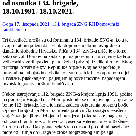
od osnutka 134. brigade,
18.10.1991.-18.10.2021.
Goga
17. listopada 2021.
134. brigada ZNG RH
Domovinski
rat
obljetnica
Tri desetljeća prošla su od formiranja 134. brigade ZNG-a, koja je
svojim ratnim putem dala veliki doprinos u obrani ovog dijela
današnje slobodne Hrvatske. Priča o 134. ZNG-a priča je o tome
kako se voli Domovina kada si joj najpotrebniji – u vrijeme kada su
velikosrbi stvorili pakleni plan i željeli prisvojiti veliki dio hrvatskog
teritorija. Stvaranje tzv. Republike Srpske Krajine započelo je
progonima i ubojstvima civila koji su se zatekli u okupiranom dijelu
Hrvatske, pljačkanjem i paljenjem njihove imovine, napadanjem
hrvatskih gradova teškim topništvom…
Nakon ustrojavanja 112. brigade ZNG-a krajem lipnja 1991. godine,
na području Biograda na Moru pristupilo se ustrojavanju 1. pješačke
bojne 112. brigade, koja je imala zadaću osiguranja prostora bivše
Općine Biograd na Moru od upada protivničkih snaga s težištem
sprječavanja njihova izbijanja i presijecanja Jadranske magistrale,
odnosno braniti prostor lijevo od zaseoka Viterinci u selu Raštane
Gornje do brda Bak ponad sela Vrana desno i po dubini naselja uz
more od Turnja do Draga te otoke biogradskog arhipelaga.