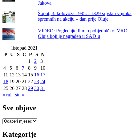
Jakova
Šopot, 3. kolovoza 1995. - 1329 srpskih vojnika
spremnih na akciju – dan prije Oluje
VIDEO: Pogledajte film o pobjedničkoj VRO
Oluja koji je nagrađen u SAD-u
listopad 2021
P
U
S
Č
P
S
N
1
2
3
4
5
6
7
8
9
10
11
12
13
14
15
16
17
18
19
20
21
22
23
24
25
26
27
28
29
30
31
« ruj
stu »
Sve objave
Sve
objave
Kategorije