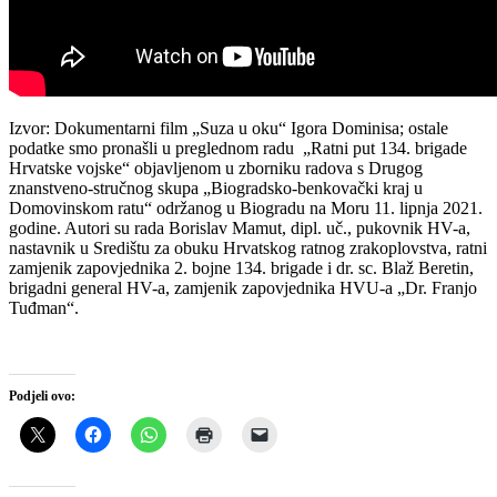
Izvor: Dokumentarni film „Suza u oku“ Igora Dominisa; ostale
podatke smo pronašli u preglednom radu „Ratni put 134. brigade
Hrvatske vojske“ objavljenom u zborniku radova s Drugog
znanstveno-stručnog skupa „Biogradsko-benkovački kraj u
Domovinskom ratu“ održanog u Biogradu na Moru 11. lipnja 2021.
godine. Autori su rada Borislav Mamut, dipl. uč., pukovnik HV-a,
nastavnik u Središtu za obuku Hrvatskog ratnog zrakoplovstva, ratni
zamjenik zapovjednika 2. bojne 134. brigade i dr. sc. Blaž Beretin,
brigadni general HV-a, zamjenik zapovjednika HVU-a „Dr. Franjo
Tuđman“.
Podjeli ovo: