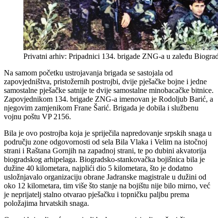
Privatni arhiv: Pripadnici 134. brigade ZNG-a u zaleđu Biogra
Na samom početku ustrojavanja brigada se sastojala od
zapovjedništva, pristožernih postrojbi, dvije pješačke bojne i jedne
samostalne pješačke satnije te dvije samostalne minobacačke bitnice.
Zapovjednikom 134. brigade ZNG-a imenovan je Rodoljub Barić, a
njegovim zamjenikom Frane Šarić. Brigada je dobila i službenu
vojnu poštu VP 2156.
Bila je ovo postrojba koja je spriječila napredovanje srpskih snaga u
području zone odgovornosti od sela Bila Vlaka i Velim na istočnoj
strani i Raštana Gornjih na zapadnoj strani, te po dubini akvatorija
biogradskog arhipelaga. Biogradsko-stankovačka bojišnica bila je
dužine 40 kilometara, najplići dio 5 kilometara, što je dodatno
usložnjavalo organizaciju obrane Jadranske magistrale u dužini od
oko 12 kilometara, tim više što stanje na bojištu nije bilo mirno, već
je neprijatelj stalno otvarao pješačku i topničku paljbu prema
položajima hrvatskih snaga.