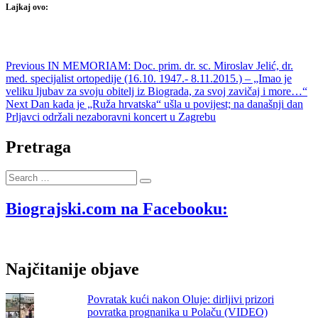
Lajkaj ovo:
Navigacija
Previous
Previous
IN MEMORIAM: Doc. prim. dr. sc. Miroslav Jelić, dr.
post:
med. specijalist ortopedije (16.10. 1947.- 8.11.2015.) – „Imao je
objava
veliku ljubav za svoju obitelj iz Biograda, za svoj zavičaj i more…“
Next
Next
Dan kada je „Ruža hrvatska“ ušla u povijest; na današnji dan
post:
Prljavci održali nezaboravni koncert u Zagrebu
Pretraga
Search
…
Biograjski.com na Facebooku:
Najčitanije objave
Povratak kući nakon Oluje: dirljivi prizori
povratka prognanika u Polaču (VIDEO)