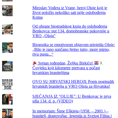
Miroslav Vođera iz Vrane, heroj Oluje koji je
život položio nekoliko sati prije oslobođenja
Knina
Od obrane biogradskog kraja do oslobođenja
Benkovca: put 134. domobranske pukovnije u
VRO „Oluja“
Biograjka se emotivnom objavom prisjetila Oluje:
„Bilo je rano sunčano ljetno jutro, more mirno,
riva pusta...“
Sretan rođendan, Željku Birkiću!
Čovjeku koji kilometre pretvara u počast
hrvatskim braniteljima
OVO SU HRVATSKI HEROJI: Popis poginulih
hrvatskih branitelja u VRO Oluja za Hrvatsku!
SJEĆANJA IZ "OLUJE": U Benkovac je prva
ušla 134. d. p. (VIDEO)
In memoriam: Šime Eškinja (1958. – 2001.) –
branitelj, dragovoljac, legenda iz Svetog Filipa i