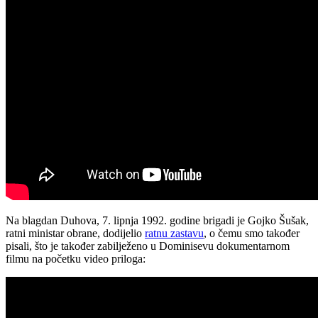
Na blagdan Duhova, 7. lipnja 1992. godine brigadi je Gojko Šušak,
ratni ministar obrane, dodijelio
ratnu zastavu
, o čemu smo također
pisali, što je također zabilježeno u Dominisevu dokumentarnom
filmu na početku video priloga: