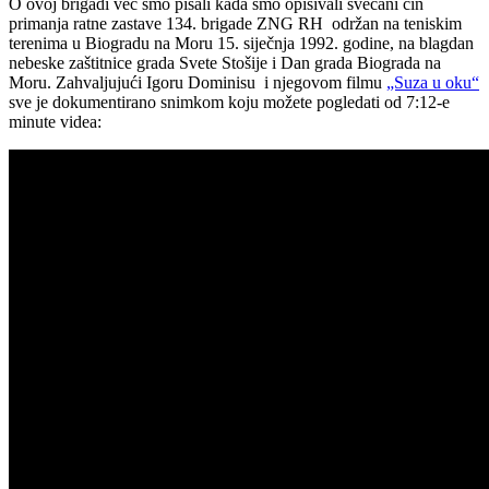
O ovoj brigadi već smo pisali kada smo opisivali svečani čin
primanja ratne zastave 134. brigade ZNG RH održan na teniskim
terenima u Biogradu na Moru 15. siječnja 1992. godine, na blagdan
nebeske zaštitnice grada Svete Stošije i Dan grada Biograda na
Moru. Zahvaljujući Igoru Dominisu i njegovom filmu
„Suza u oku“
sve je dokumentirano snimkom koju možete pogledati od 7:12-e
minute videa: