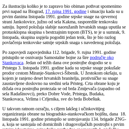
Za ilustraciju koliko je to zapravo bio obiman pothvat spomenimo
prvi napad na Biograd,
17. rujna 1991. godine
i situaciju kada su u
prvim danima listopada 1991. godine srpske snage na sjevernoj
strani Jankolovice, južno od sela Kakma, rasporedile tenkovsku
satniju. Ispred položaja slabije naoružanih hrvatskih snaga uputila se
protuoklopna skupina s bestrzajnim topom (BTS), te je u sumrak, 9.
listopada, skupina uspjela pogoditi jedan tenk, što je bio razlog
povlačenja tenkovske satnije srpskih snaga s navedenog položaja.
Po zapovjedi zapovjednika 112. brigade, 9. rujna 1991. godine
pristupilo se osnivanju Samostalne bojne za šire
područje oko
Stankovaca
. Jedan od težih dana ove postrojbe dogodio se u
Pristegu 3. listopada 1991. godine kada su srpske snage pokušale
prodor cestom Miranje-Stankovci-Šibenik. U žestokom okršaju, u
kojem je ranjeno deset hrvatskih branitelja, protivničke su snage
zaustavljene doslovno na sredini sela Pristeg. Crta obrane koju je
držala ova postrojba protezala se od brda Zmijevača (zapadno od
sela Radašinovci), preko Dobre Vode, Pristega, Budaka,
Stankovaca, Velima i Crljenika, sve do brda Bobeštak.
U takvom ratnom ozračju, s ciljem lakšeg i učinkovitijeg
organiziranja obrane na biogradsko-stankovačkom bojištu, dana 18.
listopada 1991. godine pristupilo se ustrojavanju 134. brigade ZNG-
a, koja se sastojala od domicilnih i dragovoljačkih postrojbi s prvim