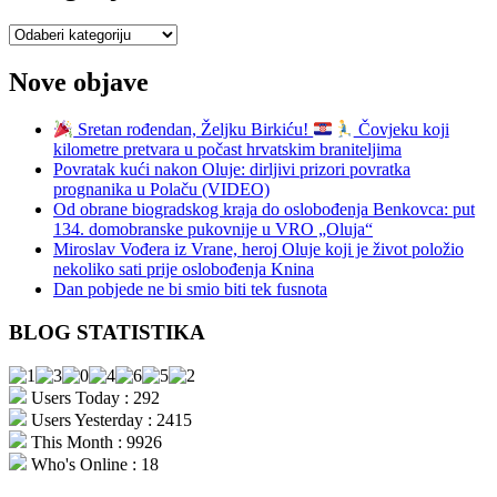
Kategorije
Nove objave
Sretan rođendan, Željku Birkiću!
Čovjeku koji
kilometre pretvara u počast hrvatskim braniteljima
Povratak kući nakon Oluje: dirljivi prizori povratka
prognanika u Polaču (VIDEO)
Od obrane biogradskog kraja do oslobođenja Benkovca: put
134. domobranske pukovnije u VRO „Oluja“
Miroslav Vođera iz Vrane, heroj Oluje koji je život položio
nekoliko sati prije oslobođenja Knina
Dan pobjede ne bi smio biti tek fusnota
BLOG STATISTIKA
Users Today : 292
Users Yesterday : 2415
This Month : 9926
Who's Online : 18