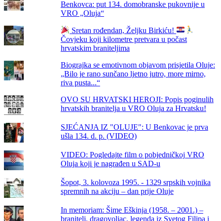
Benkovca: put 134. domobranske pukovnije u
VRO „Oluja“
Sretan rođendan, Željku Birkiću!
Čovjeku koji kilometre pretvara u počast
hrvatskim braniteljima
Biograjka se emotivnom objavom prisjetila Oluje:
„Bilo je rano sunčano ljetno jutro, more mirno,
riva pusta...“
OVO SU HRVATSKI HEROJI: Popis poginulih
hrvatskih branitelja u VRO Oluja za Hrvatsku!
SJEĆANJA IZ "OLUJE": U Benkovac je prva
ušla 134. d. p. (VIDEO)
VIDEO: Pogledajte film o pobjedničkoj VRO
Oluja koji je nagrađen u SAD-u
Šopot, 3. kolovoza 1995. - 1329 srpskih vojnika
spremnih na akciju – dan prije Oluje
In memoriam: Šime Eškinja (1958. – 2001.) –
branitelj, dragovoljac, legenda iz Svetog Filipa i