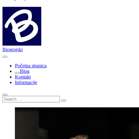
Biograjski
Početna stranica
Blog
Kontakt
Informacije
Search
…