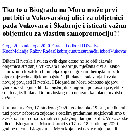
Tko to u Biogradu na Moru može prvi
put biti u Vukovarskoj ulici za obljetnici
pada Vukovara i Škabrnje i isticati važnu
obljetnicu za vlastitu samopromociju?!
Goga
20. studenoga 2020.
Gradski odbor HDZ-a
Ivan
Knez
Melanija Ražov Radas
Škabrnja
unutarstranački izbori
Vukovar
Diljem Hrvatske i svijeta ovih dana dostojno se obilježavala
obljetnica stradanja Vukovara i Škabrnje, mještana civila i slabo
naoružanih hrvatskih branitelja koji su agresoru herojski pružali
otpor mjesecima tijekom najstrašnijih dana stradavanja Hrvata u
novijoj povijesti Hrvatske. I Biograd na Moru odnosno njegovi
građani, od najmlađih do najstarijih, s tugom i ponosom prisjetili su
se tih najtežih dana Domovinskog rata od osnutka mlade hrvatske
države.
U utorak uvečer, 17. studenog 2020. godine oko 19 sati, ujedinjeni u
tuzi protiv zaborava zajedno s ostalim građanima sudjelovali smo u
svečanom mimohodu, molitvi i polaganju lampiona duž Vukovarske
ulice u Biogradu na Moru. U noći sa 17. na 18. studenog 2020.
godine ulicu u Biogradu na Moru koja nosi naziv ranjenog, ali