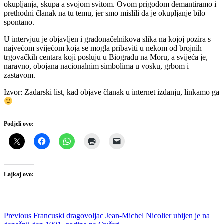
okupljanja, skupa a svojom svitom. Ovom prigodom demantiramo i
prethodni članak na tu temu, jer smo mislili da je okupljanje bilo
spontano.
U intervjuu je objavljen i gradonačelnikova slika na kojoj pozira s
najvećom svijećom koja se mogla pribaviti u nekom od brojnih
trgovačkih centara koji posluju u Biogradu na Moru, a svijeća je,
naravno, obojana nacionalnim simbolima u vosku, grbom i
zastavom.
Izvor: Zadarski list, kad objave članak u internet izdanju, linkamo ga
Podjeli ovo:
Lajkaj ovo:
Navigacija
Previous
Previous
Francuski dragovoljac Jean-Michel Nicolier ubijen je na