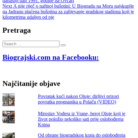
post:
današnji dan 1991. godine na Ovčari
objava
Next
Next
A nije riječ o naftnoj bušotini: U Biogradu na Moru najskuplje
post:
na Jadranu plaćena bušotina za zalijevanje gradskog stadiona koji je
kilometrima udaljen od nje
Pretraga
Search
…
Biograjski.com na Facebooku:
Najčitanije objave
Povratak kući nakon Oluje: dirljivi prizori
povratka prognanika u Polaču (VIDEO)
Miroslav Vođera iz Vrane, heroj Oluje koji je
život položio nekoliko sati prije oslobođenja
Knina
Od obrane biogradskog kraja do oslobođenja