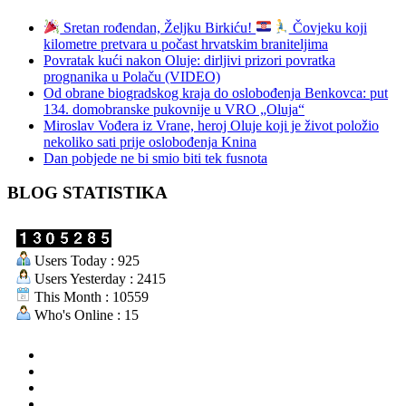
Sretan rođendan, Željku Birkiću!
Čovjeku koji
kilometre pretvara u počast hrvatskim braniteljima
Povratak kući nakon Oluje: dirljivi prizori povratka
prognanika u Polaču (VIDEO)
Od obrane biogradskog kraja do oslobođenja Benkovca: put
134. domobranske pukovnije u VRO „Oluja“
Miroslav Vođera iz Vrane, heroj Oluje koji je život položio
nekoliko sati prije oslobođenja Knina
Dan pobjede ne bi smio biti tek fusnota
BLOG STATISTIKA
Users Today : 925
Users Yesterday : 2415
This Month : 10559
Who's Online : 15
aktualno
povijest
kultura
i
politika