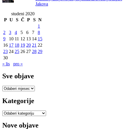
Jakova
studeni 2020
P
U
S
Č
P
S
N
1
2
3
4
5
6
7
8
9
10
11
12
13
14
15
16
17
18
19
20
21
22
23
24
25
26
27
28
29
30
« lis
pro »
Sve objave
Sve
objave
Kategorije
Kategorije
Nove objave