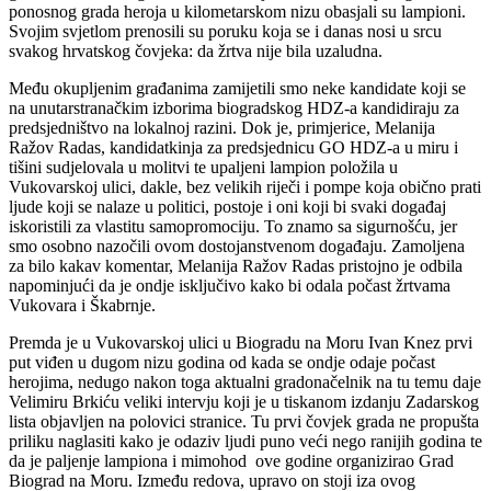
ponosnog grada heroja u kilometarskom nizu obasjali su lampioni.
Svojim svjetlom prenosili su poruku koja se i danas nosi u srcu
svakog hrvatskog čovjeka: da žrtva nije bila uzaludna.
Među okupljenim građanima zamijetili smo neke kandidate koji se
na unutarstranačkim izborima biogradskog HDZ-a kandidiraju za
predsjedništvo na lokalnoj razini. Dok je, primjerice, Melanija
Ražov Radas, kandidatkinja za predsjednicu GO HDZ-a u miru i
tišini sudjelovala u molitvi te upaljeni lampion položila u
Vukovarskoj ulici, dakle, bez velikih riječi i pompe koja obično prati
ljude koji se nalaze u politici, postoje i oni koji bi svaki događaj
iskoristili za vlastitu samopromociju. To znamo sa sigurnošću, jer
smo osobno nazočili ovom dostojanstvenom događaju. Zamoljena
za bilo kakav komentar, Melanija Ražov Radas pristojno je odbila
napominjući da je ondje isključivo kako bi odala počast žrtvama
Vukovara i Škabrnje.
Premda je u Vukovarskoj ulici u Biogradu na Moru Ivan Knez prvi
put viđen u dugom nizu godina od kada se ondje odaje počast
herojima, nedugo nakon toga aktualni gradonačelnik na tu temu daje
Velimiru Brkiću veliki intervju koji je u tiskanom izdanju Zadarskog
lista objavljen na polovici stranice. Tu prvi čovjek grada ne propušta
priliku naglasiti kako je odaziv ljudi puno veći nego ranijih godina te
da je paljenje lampiona i mimohod ove godine organizirao Grad
Biograd na Moru. Između redova, upravo on stoji iza ovog