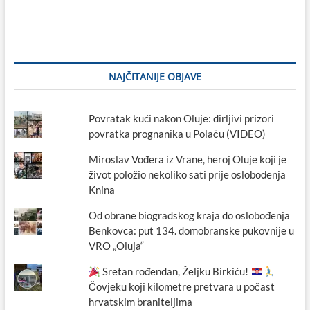
NAJČITANIJE OBJAVE
Povratak kući nakon Oluje: dirljivi prizori
povratka prognanika u Polaču (VIDEO)
Miroslav Vođera iz Vrane, heroj Oluje koji je
život položio nekoliko sati prije oslobođenja
Knina
Od obrane biogradskog kraja do oslobođenja
Benkovca: put 134. domobranske pukovnije u
VRO „Oluja“
Sretan rođendan, Željku Birkiću!
Čovjeku koji kilometre pretvara u počast
hrvatskim braniteljima