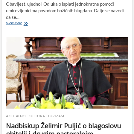
Obavijest, ujedno i Odluka o isplati jednokratne pomoći
umirovljenicima povodom božićnih blagdana. Dalje se navodi
da se…
Grad
View More
Biograd
na
Moru
udijelit
će
božićnice
umirovljenicima;
koliki
to
iznos
kad
je
OVOLIKA
dokumentacija
potrebna?!
AKTUALNO
KULTURA I TURIZAM
Nadbiskup Želimir Puljić o blagoslovu
obitelji i drugim pastoralnim