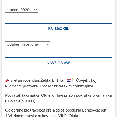
Sve
objave
KATEGORIJE
Kategorije
NOVE OBJAVE
Sretan rođendan, Željku Birkiću!
Čovjeku koji
kilometre pretvara u počast hrvatskim braniteljima
Povratak kući nakon Oluje: dirljivi prizori povratka prognanika
u Polaču (VIDEO)
Od obrane biogradskog kraja do oslobođenja Benkovca: put
134. domobranske pukovnije u VRO „Oluja“