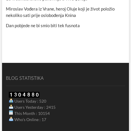
Miroslav Vođera iz Vrane, heroj Oluje koji je život položio
nekoliko sati prije oslobođenja Knina
Dan pobjede ne bi smio biti tek fusnota
BLOG STATISTIKA
Users Today : 520
Users Yesterday : 2415
This Month : 10154
Who's Online : 17