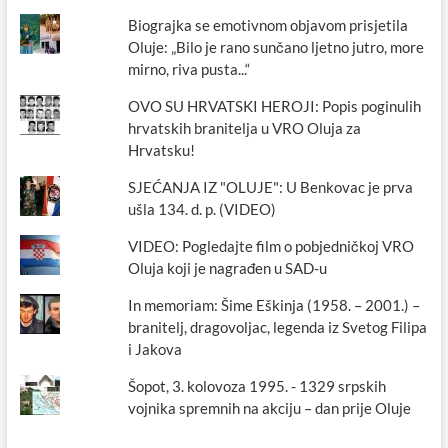
Biograjka se emotivnom objavom prisjetila
Oluje: „Bilo je rano sunčano ljetno jutro, more
mirno, riva pusta...“
OVO SU HRVATSKI HEROJI: Popis poginulih
hrvatskih branitelja u VRO Oluja za
Hrvatsku!
SJEĆANJA IZ "OLUJE": U Benkovac je prva
ušla 134. d. p. (VIDEO)
VIDEO: Pogledajte film o pobjedničkoj VRO
Oluja koji je nagrađen u SAD-u
In memoriam: Šime Eškinja (1958. – 2001.) –
branitelj, dragovoljac, legenda iz Svetog Filipa
i Jakova
Šopot, 3. kolovoza 1995. - 1329 srpskih
vojnika spremnih na akciju – dan prije Oluje