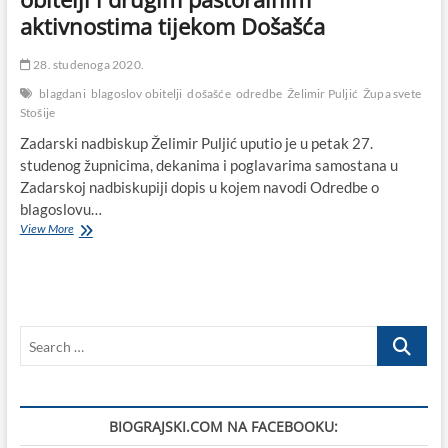
aktivnostima tijekom Došašća
28. studenoga 2020.
blagdani
blagoslov obitelji
došašće
odredbe
Želimir Puljić
Župa svete
Stošije
Zadarski nadbiskup Želimir Puljić uputio je u petak 27.
studenog župnicima, dekanima i poglavarima samostana u
Zadarskoj nadbiskupiji dopis u kojem navodi Odredbe o
blagoslovu…
Nadbiskup
View More
Želimir
Puljić
o
blagoslovu
obitelji
Search
i
drugim
…
pastoralnim
aktivnostima
tijekom
BIOGRAJSKI.COM NA FACEBOOKU:
Došašća