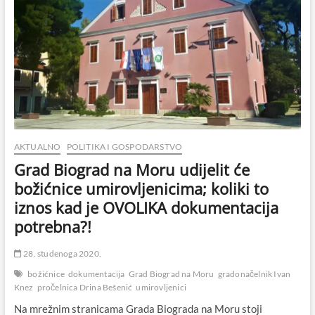
AKTUALNO
POLITIKA I GOSPODARSTVO
Grad Biograd na Moru udijelit će
božićnice umirovljenicima; koliki to
iznos kad je OVOLIKA dokumentacija
potrebna?!
28. studenoga 2020.
božićnice
dokumentacija
Grad Biograd na Moru
gradonačelnik Ivan
Knez
pročelnica Drina Bešenić
umirovljenici
Na mrežnim stranicama Grada Biograda na Moru stoji