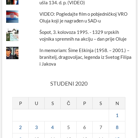
ušla 134. d. p. (VIDEO)
VIDEO: Pogledajte film o pobjedničkoj VRO
Oluja koji je nagrađen u SAD-u
Šopot, 3. kolovoza 1995. - 1329 srpskih
vojnika spremnih na akciju – dan prije Oluje
In memoriam: Šime Eškinja (1958. – 2001.) –
branitelj, dragovoljac, legenda iz Svetog Filipa
i Jakova
STUDENI 2020
P
U
S
Č
P
S
N
1
2
3
4
5
6
7
8