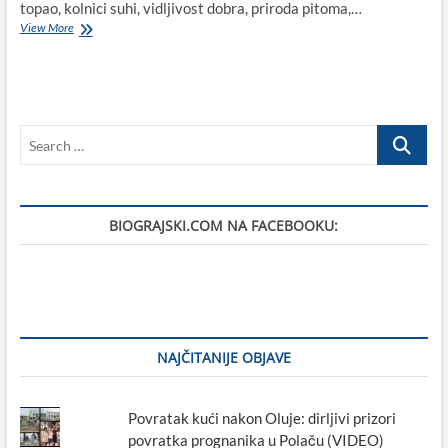
topao, kolnici suhi, vidljivost dobra, priroda pitoma,…
Žrtve
View More
Vukovara
i
Škabrnje:
Biograd
na
Search
Moru
s
…
ponosom
i
tugom
BIOGRAJSKI.COM NA FACEBOOKU:
sjeća
se
najtežih
dana
Domovinskog
rata
NAJČITANIJE OBJAVE
Povratak kući nakon Oluje: dirljivi prizori
povratka prognanika u Polaču (VIDEO)