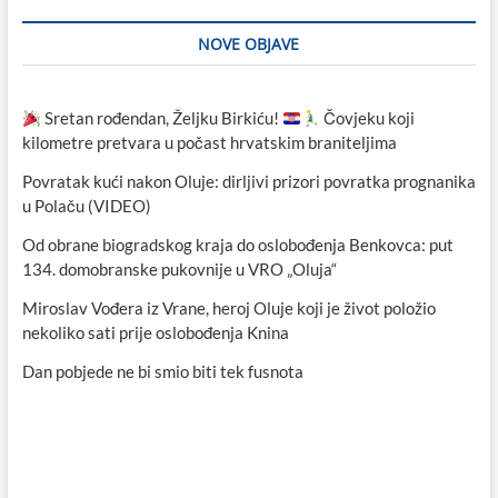
NOVE OBJAVE
Sretan rođendan, Željku Birkiću!
Čovjeku koji
kilometre pretvara u počast hrvatskim braniteljima
Povratak kući nakon Oluje: dirljivi prizori povratka prognanika
u Polaču (VIDEO)
Od obrane biogradskog kraja do oslobođenja Benkovca: put
134. domobranske pukovnije u VRO „Oluja“
Miroslav Vođera iz Vrane, heroj Oluje koji je život položio
nekoliko sati prije oslobođenja Knina
Dan pobjede ne bi smio biti tek fusnota