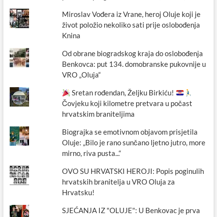
Miroslav Vođera iz Vrane, heroj Oluje koji je
život položio nekoliko sati prije oslobođenja
Knina
Od obrane biogradskog kraja do oslobođenja
Benkovca: put 134. domobranske pukovnije u
VRO „Oluja“
Sretan rođendan, Željku Birkiću!
Čovjeku koji kilometre pretvara u počast
hrvatskim braniteljima
Biograjka se emotivnom objavom prisjetila
Oluje: „Bilo je rano sunčano ljetno jutro, more
mirno, riva pusta...“
OVO SU HRVATSKI HEROJI: Popis poginulih
hrvatskih branitelja u VRO Oluja za
Hrvatsku!
SJEĆANJA IZ "OLUJE": U Benkovac je prva