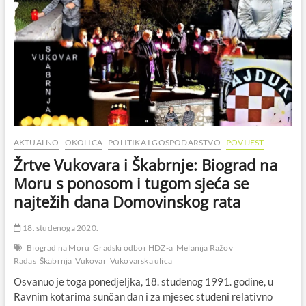
AKTUALNO
OKOLICA
POLITIKA I GOSPODARSTVO
POVIJEST
Žrtve Vukovara i Škabrnje: Biograd na
Moru s ponosom i tugom sjeća se
najtežih dana Domovinskog rata
18. studenoga 2020.
Biograd na Moru
Gradski odbor HDZ-a
Melanija Ražov
Radas
Škabrnja
Vukovar
Vukovarska ulica
Osvanuo je toga ponedjeljka, 18. studenog 1991. godine, u
Ravnim kotarima sunčan dan i za mjesec studeni relativno