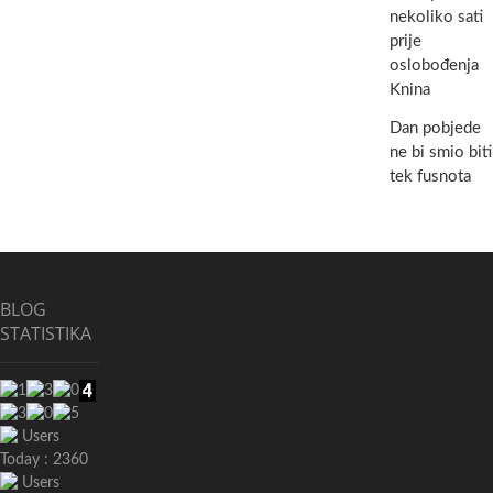
nekoliko sati
prije
oslobođenja
Knina
Dan pobjede
ne bi smio biti
tek fusnota
BLOG
STATISTIKA
Users
Today : 2360
Users