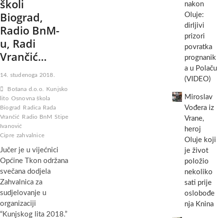
školi
nakon
Biograd,
Oluje:
dirljivi
Radio BnM-
prizori
u, Radi
povratka
Vrančić…
prognanik
a u Polaču
14. studenoga 2018.
(VIDEO)
Bošana d.o.o.
Kunjsko
Miroslav
lito
Osnovna škola
Vođera iz
Biograd
Radica Rada
Vrančić
Radio BnM
Stipe
Vrane,
Ivanović
heroj
Cipre
zahvalnice
Oluje koji
Jučer je u vijećnici
je život
Općine Tkon održana
položio
svečana dodjela
nekoliko
Zahvalnica za
sati prije
sudjelovanje u
oslobođe
organizaciji
nja Knina
“Kunjskog lita 2018.”