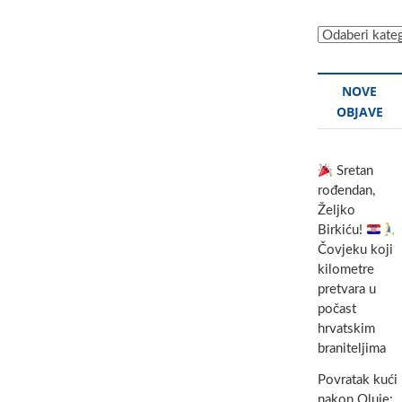
Kategorije
NOVE
OBJAVE
Sretan
rođendan,
Željko
Birkiću!
Čovjeku koji
kilometre
pretvara u
počast
hrvatskim
braniteljima
Povratak kući
nakon Oluje: