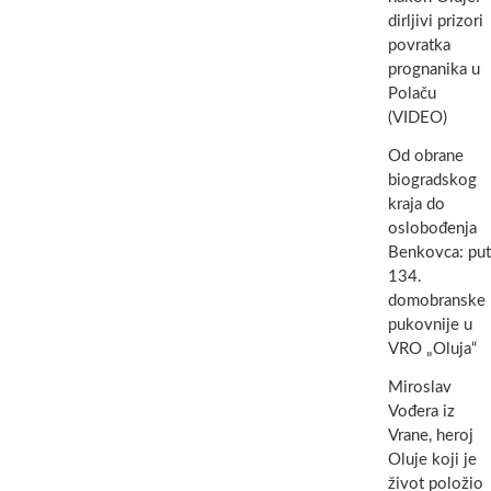
dirljivi prizori
povratka
prognanika u
Polaču
(VIDEO)
Od obrane
biogradskog
kraja do
oslobođenja
Benkovca: put
134.
domobranske
pukovnije u
VRO „Oluja“
Miroslav
Vođera iz
Vrane, heroj
Oluje koji je
život položio