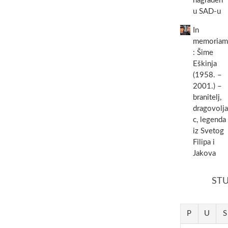
nagrađen
u SAD-u
In
memoriam
: Šime
Eškinja
(1958. –
2001.) –
branitelj,
dragovolja
c, legenda
iz Svetog
Filipa i
Jakova
STU
P
U
S