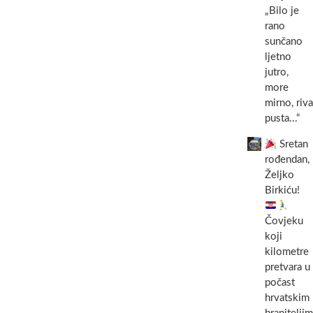
„Bilo je
rano
sunčano
ljetno
jutro,
more
mirno, riva
pusta...“
Sretan
rođendan,
Željko
Birkiću!
Čovjeku
koji
kilometre
pretvara u
počast
hrvatskim