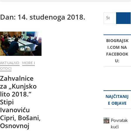
Dan:
14. studenoga 2018.
Search
…
BIOGRAJSK
I.COM NA
FACEBOOK
U:
AKTUALNO
MORE I
OTOCI
Zahvalnice
za „Kunjsko
lito 2018.“
NAJČITANIJ
Stipi
E OBJAVE
Ivanoviću
Cipri, Bošani,
Povratak
Osnovnoj
kući