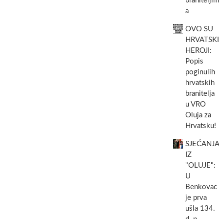
braniteljim
a
OVO SU
HRVATSKI
HEROJI:
Popis
poginulih
hrvatskih
branitelja
u VRO
Oluja za
Hrvatsku!
SJEĆANJA
IZ
"OLUJE":
U
Benkovac
je prva
ušla 134.