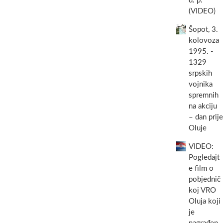
d. p.
(VIDEO)
Šopot, 3.
kolovoza
1995. -
1329
srpskih
vojnika
spremnih
na akciju
– dan prije
Oluje
VIDEO:
Pogledajt
e film o
pobjednič
koj VRO
Oluja koji
je