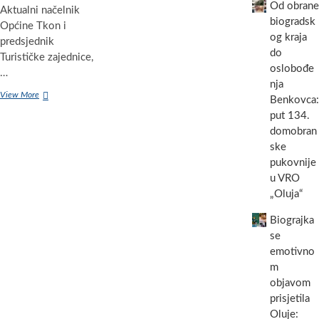
Od obrane
Aktualni načelnik
biogradsk
Općine Tkon i
og kraja
predsjednik
do
Turističke zajednice,
oslobođe
…
nja
Zahvalnice
View More
Benkovca:
za
put 134.
„Kunjsko
domobran
lito
2018.“
ske
Stipi
pukovnije
Ivanoviću
u VRO
Cipri,
„Oluja“
Bošani,
Osnovnoj
Biograjka
školi
Biograd,
se
Radio
emotivno
BnM-
m
u,
objavom
Radi
prisjetila
Vrančić…
Oluje: