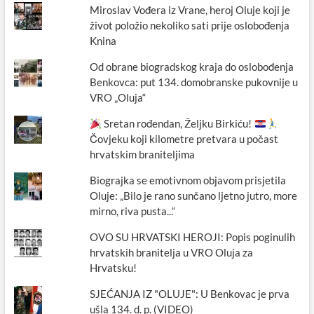
Miroslav Vođera iz Vrane, heroj Oluje koji je
život položio nekoliko sati prije oslobođenja
Knina
Od obrane biogradskog kraja do oslobođenja
Benkovca: put 134. domobranske pukovnije u
VRO „Oluja“
Sretan rođendan, Željku Birkiću!
Čovjeku koji kilometre pretvara u počast
hrvatskim braniteljima
Biograjka se emotivnom objavom prisjetila
Oluje: „Bilo je rano sunčano ljetno jutro, more
mirno, riva pusta...“
OVO SU HRVATSKI HEROJI: Popis poginulih
hrvatskih branitelja u VRO Oluja za
Hrvatsku!
SJEĆANJA IZ "OLUJE": U Benkovac je prva
ušla 134. d. p. (VIDEO)