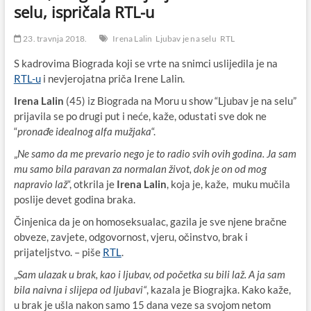
selu, ispričala RTL-u
23. travnja 2018.
Irena Lalin
Ljubav je na selu
RTL
S kadrovima Biograda koji se vrte na snimci uslijedila je na
RTL-u
i nevjerojatna priča Irene Lalin.
Irena Lalin
(45) iz Biograda na Moru u show “Ljubav je na selu”
prijavila se po drugi put i neće, kaže, odustati sve dok ne
“
pronađe idealnog alfa mužjaka
“.
„
Ne samo da me prevario nego je to radio svih ovih godina. Ja sam
mu samo bila paravan za normalan život, dok je on od mog
napravio laž
“, otkrila je
Irena Lalin
, koja je, kaže, muku mučila
poslije devet godina braka.
Činjenica da je on homoseksualac, gazila je sve njene bračne
obveze, zavjete, odgovornost, vjeru, očinstvo, brak i
prijateljstvo. – piše
RTL
.
„
Sam ulazak u brak, kao i ljubav, od početka su bili laž. A ja sam
bila naivna i slijepa od ljubavi“
, kazala je Biograjka. Kako kaže,
u brak je ušla nakon samo 15 dana veze sa svojom netom