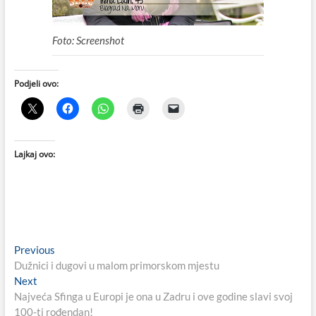
Foto: Screenshot
Podjeli ovo:
Lajkaj ovo:
Navigacija
Previous
Previous
post:
Dužnici i dugovi u malom primorskom mjestu
objava
Next
Next
post:
Najveća Sfinga u Europi je ona u Zadru i ove godine slavi svoj
100-ti rođendan!