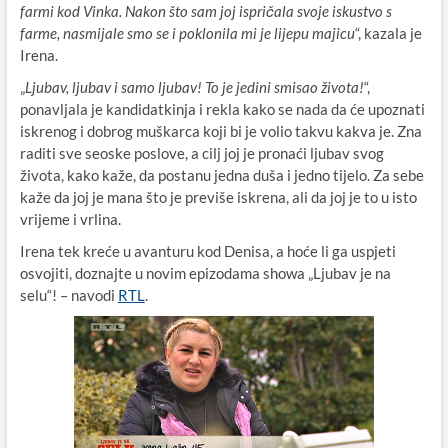
farmi kod Vinka. Nakon što sam joj ispričala svoje iskustvo s
farme, nasmijale smo se i poklonila mi je lijepu majicu
“, kazala je
Irena.
„
Ljubav, ljubav i samo ljubav! To je jedini smisao života!
“,
ponavljala je kandidatkinja i rekla kako se nada da će upoznati
iskrenog i dobrog muškarca koji bi je volio takvu kakva je. Zna
raditi sve seoske poslove, a cilj joj je pronaći ljubav svog
života, kako kaže, da postanu jedna duša i jedno tijelo. Za sebe
kaže da joj je mana što je previše iskrena, ali da joj je to u isto
vrijeme i vrlina.
Irena tek kreće u avanturu kod Denisa, a hoće li ga uspjeti
osvojiti, doznajte u novim epizodama showa „Ljubav je na
selu“! – navodi
RTL
.