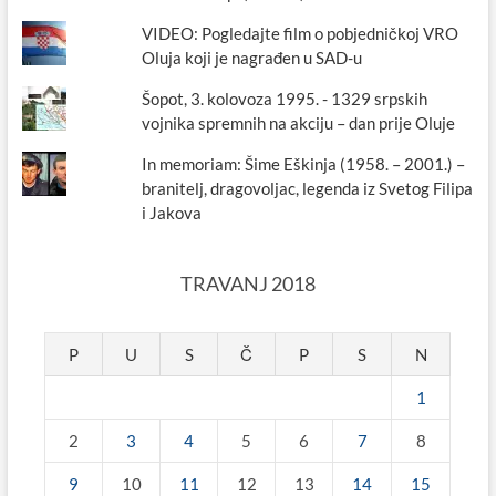
VIDEO: Pogledajte film o pobjedničkoj VRO
Oluja koji je nagrađen u SAD-u
Šopot, 3. kolovoza 1995. - 1329 srpskih
vojnika spremnih na akciju – dan prije Oluje
In memoriam: Šime Eškinja (1958. – 2001.) –
branitelj, dragovoljac, legenda iz Svetog Filipa
i Jakova
TRAVANJ 2018
P
U
S
Č
P
S
N
1
2
3
4
5
6
7
8
9
10
11
12
13
14
15