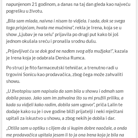
napunjenom 21 godinom, a danas na taj dan gleda kao najveću
pogrešku u životu.
„
Bila sam mlada, naivna i nisam to vidjela. I sada, dok se svega
toga prisjećam, hvata me mučnina
“, rekla je Irena, koja se u
show „Ljubav je na selu“ prijavila po drugi put kako bi još
jednom okušala sreću i pronašla srodnu dušu.
„Prijavljivat ću se dok god ne nađem svog alfa mužjaka
!“, kazala
je Irena koja je odabrala Denisa Rumca.
Po struci je fito farmaceutski tehničar, a trenutno radi u
trgovini Sonicu kao prodavačica, zbog čega može zahvaliti
showu.
„
U životopisu sam napisala da sam bila u showu i odmah sam
dobila posao. Jako sam im zahvalna što su mi pružili priliku, a
kada su vidjeli kako radim, dobila sam ugovor
“, priča Lalin te
dodaje kako su je i ove godine bliži prijatelji i neki mještani
upitali za iskustvo u showu, a zbog nekih je dobila i dar.
„
Otišla sam u optiku s ciljem da si kupim dobre naočale, a onda
me prodavačica upitala jesam li to ja ona Irena koja je bila na