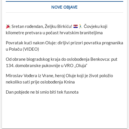
NOVE OBJAVE
Sretan rođendan, Željku Birkiću!
Čovjeku koji
kilometre pretvara u počast hrvatskim braniteljima
Povratak kući nakon Oluje: dirljivi prizori povratka prognanika
u Polaču (VIDEO)
Od obrane biogradskog kraja do oslobođenja Benkovca: put
134. domobranske pukovnije u VRO „Oluja“
Miroslav Vođera iz Vrane, heroj Oluje koji je život položio
nekoliko sati prije oslobođenja Knina
Dan pobjede ne bi smio biti tek fusnota