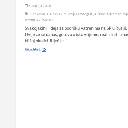
6. srpnja 2018.
Benkovac
Galešnjak
milenijska fotografija
Šime Strikoman
svj
prvenstvo
Vatreni
Svakojakih li ideja za podršku Vatrenima na SP u Rusiji.
Dvije će se danas, gotovo u isto vrijeme, realizirati u na
bližoj okolici. Riječ je…
Uoči
View More
sutrašnje
utakmice
Vatrenih
snimit
će
se
dvije
milenijske
fotografije:
jedna
u
okolici
Benkovca,
druga
na