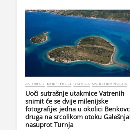
AKTUALNO
MORE I OTOCI
OKOLICA
SPORT I REKREACIJA
Uoči sutrašnje utakmice Vatrenih
snimit će se dvije milenijske
fotografije: jedna u okolici Benkovc
druga na srcolikom otoku Galešnja
nasuprot Turnja