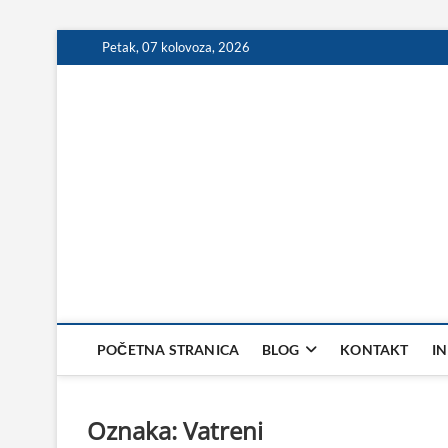
Skip
Petak, 07 kolovoza, 2026
to
content
POČETNA STRANICA
BLOG
KONTAKT
I
Oznaka:
Vatreni