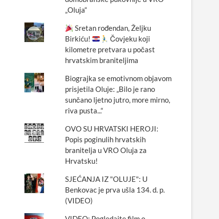
„Oluja“
Sretan rođendan, Željku
Birkiću!
Čovjeku koji
kilometre pretvara u počast
hrvatskim braniteljima
Biograjka se emotivnom objavom
prisjetila Oluje: „Bilo je rano
sunčano ljetno jutro, more mirno,
riva pusta...“
OVO SU HRVATSKI HEROJI:
Popis poginulih hrvatskih
branitelja u VRO Oluja za
Hrvatsku!
SJEĆANJA IZ "OLUJE": U
Benkovac je prva ušla 134. d. p.
(VIDEO)
VIDEO: Pogledajte film o