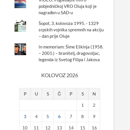
pobjedničkoj VRO Oluja koji je
nagrađen u SAD-u
Šopot, 3. kolovoza 1995. - 1329
srpskih vojnika spremnih na akciju
– dan prije Oluje
In memoriam: Šime Eškinja (1958.
– 2001.) – branitelj, dragovoljac,
legenda iz Svetog Filipa i Jakova
KOLOVOZ 2026
P
U
S
Č
P
S
N
1
2
3
4
5
6
7
8
9
10
11
12
13
14
15
16