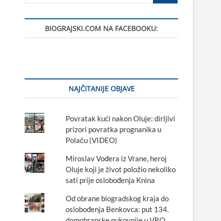
BIOGRAJSKI.COM NA FACEBOOKU:
NAJČITANIJE OBJAVE
Povratak kući nakon Oluje: dirljivi
prizori povratka prognanika u
Polaču (VIDEO)
Miroslav Vođera iz Vrane, heroj
Oluje koji je život položio nekoliko
sati prije oslobođenja Knina
Od obrane biogradskog kraja do
oslobođenja Benkovca: put 134.
domobranske pukovnije u VRO