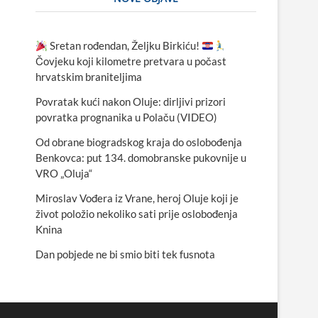
Sretan rođendan, Željku Birkiću!
Čovjeku koji kilometre pretvara u počast
hrvatskim braniteljima
Povratak kući nakon Oluje: dirljivi prizori
povratka prognanika u Polaču (VIDEO)
Od obrane biogradskog kraja do oslobođenja
Benkovca: put 134. domobranske pukovnije u
VRO „Oluja“
Miroslav Vođera iz Vrane, heroj Oluje koji je
život položio nekoliko sati prije oslobođenja
Knina
Dan pobjede ne bi smio biti tek fusnota