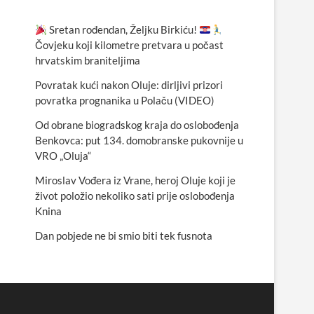
Sretan rođendan, Željku Birkiću!
Čovjeku koji kilometre pretvara u počast
hrvatskim braniteljima
Povratak kući nakon Oluje: dirljivi prizori
povratka prognanika u Polaču (VIDEO)
Od obrane biogradskog kraja do oslobođenja
Benkovca: put 134. domobranske pukovnije u
VRO „Oluja“
Miroslav Vođera iz Vrane, heroj Oluje koji je
život položio nekoliko sati prije oslobođenja
Knina
Dan pobjede ne bi smio biti tek fusnota