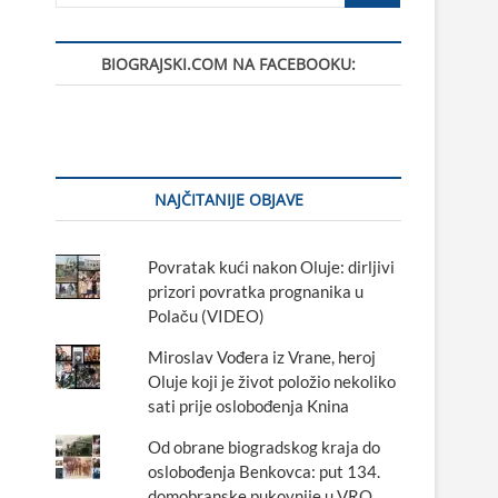
BIOGRAJSKI.COM NA FACEBOOKU:
NAJČITANIJE OBJAVE
Povratak kući nakon Oluje: dirljivi
prizori povratka prognanika u
Polaču (VIDEO)
Miroslav Vođera iz Vrane, heroj
Oluje koji je život položio nekoliko
sati prije oslobođenja Knina
Od obrane biogradskog kraja do
oslobođenja Benkovca: put 134.
domobranske pukovnije u VRO