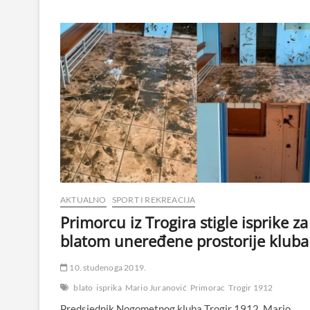
AKTUALNO
SPORT I REKREACIJA
Primorcu iz Trogira stigle isprike za
blatom uneređene prostorije kluba
10. studenoga 2019.
blato
isprika
Mario Juranović
Primorac
Trogir 1912
Predsjednik Nogometnog kluba Trogir 1912, Mario