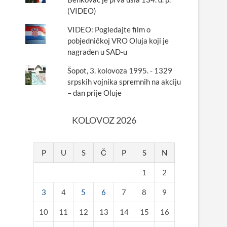
(VIDEO)
VIDEO: Pogledajte film o
pobjedničkoj VRO Oluja koji je
nagrađen u SAD-u
Šopot, 3. kolovoza 1995. - 1329
srpskih vojnika spremnih na akciju
– dan prije Oluje
KOLOVOZ 2026
P
U
S
Č
P
S
N
1
2
3
4
5
6
7
8
9
10
11
12
13
14
15
16