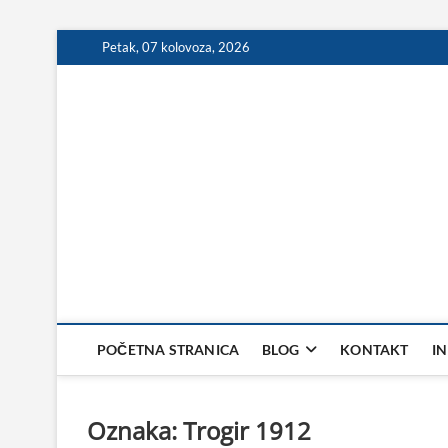
Skip
Petak, 07 kolovoza, 2026
to
content
POČETNA STRANICA
BLOG
KONTAKT
I
Oznaka:
Trogir 1912