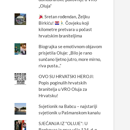
„Oluja“
Sretan rođendan, Željku
Birkiću!
Čovjeku koji
kilometre pretvara u počast
hrvatskim braniteljima
Biograjka se emotivnom objavom
prisjetila Oluje: „Bilo je rano
sunčano ljetno jutro, more mirno,
riva pusta...“
OVO SU HRVATSKI HEROJI:
Popis poginulih hrvatskih
branitelja u VRO Oluja za
Hrvatsku!
Svjetionik na Babcu – najstariji
svjetionik u Pašmanskom kanalu
SJEĆANJA IZ "OLUJE": U
Benkovac je prva ušla 134. d. p.