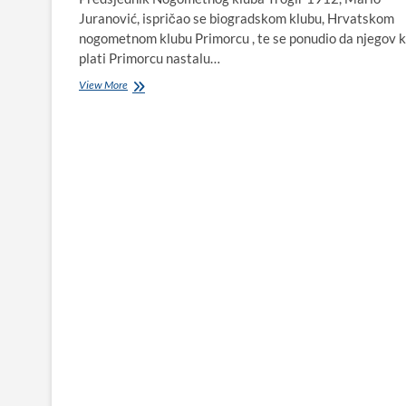
Juranović, ispričao se biogradskom klubu, Hrvatskom
nogometnom klubu Primorcu , te se ponudio da njegov k
plati Primorcu nastalu…
Primorcu
View More
iz
Trogira
stigle
isprike
za
blatom
uneređene
prostorije
kluba