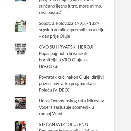
sunčano ljetno jutro, more mirno,
riva pusta...“
Šopot, 3. kolovoza 1995. - 1329
srpskih vojnika spremnih na akciju
– dan prije Oluje
OVO SU HRVATSKI HEROJI:
Popis poginulih hrvatskih
branitelja u VRO Oluja za
Hrvatsku!
Povratak kući nakon Oluje: dirljivi
prizori povratka prognanika u
Polaču (VIDEO)
Heroj Domovinskog rata Miroslav
Vođera zaslužuje spomenik u
rodnoj Vrani
SJEĆANJA IZ "OLUJE": U
Benkovac je prva ušla 134. d. p.