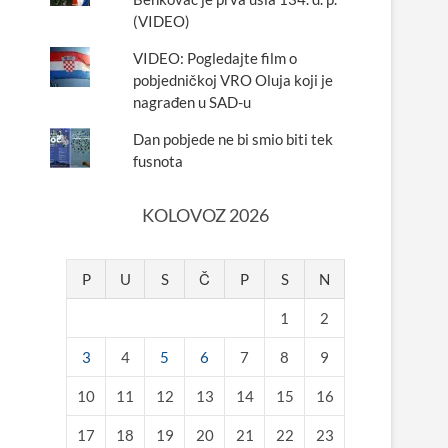
(VIDEO)
VIDEO: Pogledajte film o
pobjedničkoj VRO Oluja koji je
nagrađen u SAD-u
Dan pobjede ne bi smio biti tek
fusnota
KOLOVOZ 2026
P
U
S
Č
P
S
N
1
2
3
4
5
6
7
8
9
10
11
12
13
14
15
16
17
18
19
20
21
22
23