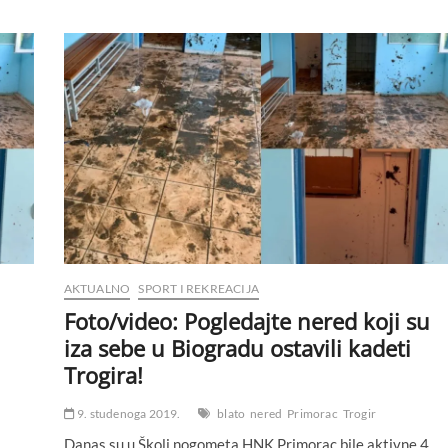
AKTUALNO
SPORT I REKREACIJA
Foto/video: Pogledajte nered koji su
iza sebe u Biogradu ostavili kadeti
Trogira!
9. studenoga 2019.
blato
nered
Primorac
Trogir
Danas su u Školi nogometa HNK Primorac bile aktivne 4