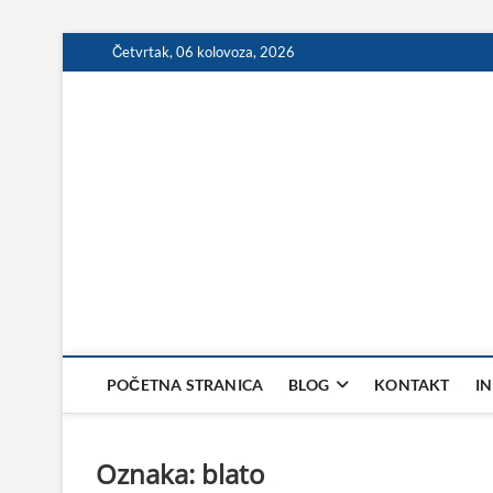
Skip
Četvrtak, 06 kolovoza, 2026
to
content
POČETNA STRANICA
BLOG
KONTAKT
I
Oznaka:
blato