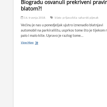
Biogradu osvanuli prekriveni prav
blatom?!
16. travnja 2018.
blato
prljava kiša
saharski pijesak
Većinu je nas u ponedjeljak ujutro iznenadio blatnjavi
automobil na parkiralištu, usprkos tome što je tijekom 
palo i malo kiše. Upravo je razlog tome…
U
View More
ponedjeljak
ujutro
automobili
po
Biogradu
osvanuli
prekriveni
pravim
blatom?!