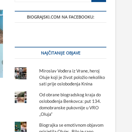
BIOGRAJSKI.COM NA FACEBOOKU:
NAJČITANIJE OBJAVE
Miroslav Vođera iz Vrane, heroj
Oluje koji je život položio nekoliko
sati prije oslobođenja Knina
Od obrane biogradskog kraja do
oslobođenja Benkovca: put 134.
domobranske pukovnije u VRO
„Oluja“
Biograjka se emotivnom objavom
prisjetila Oluje: „Bilo je rano