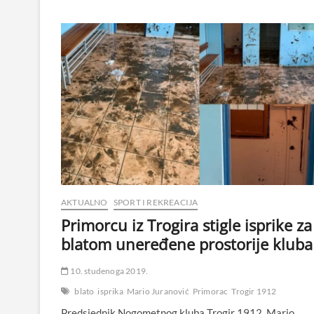
AKTUALNO
SPORT I REKREACIJA
Primorcu iz Trogira stigle isprike za
blatom uneređene prostorije kluba
10. studenoga 2019.
blato
isprika
Mario Juranović
Primorac
Trogir 1912
Predsjednik Nogometnog kluba Trogir 1912, Mario