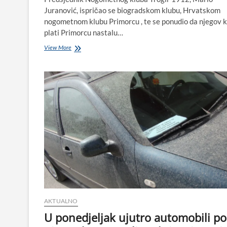
Juranović, ispričao se biogradskom klubu, Hrvatskom
nogometnom klubu Primorcu , te se ponudio da njegov k
plati Primorcu nastalu…
Primorcu
View More
iz
Trogira
stigle
isprike
za
blatom
uneređene
prostorije
kluba
AKTUALNO
U ponedjeljak ujutro automobili po