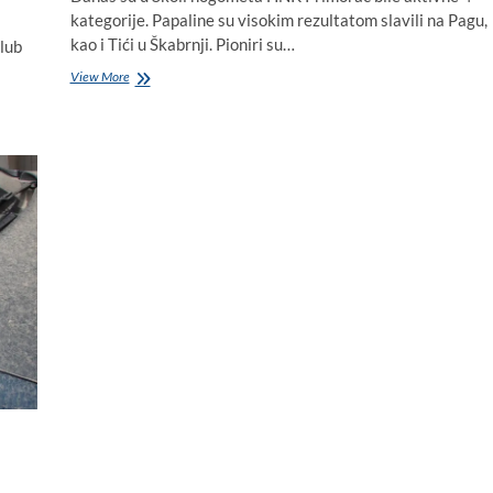
kategorije. Papaline su visokim rezultatom slavili na Pagu,
kao i Tići u Škabrnji. Pioniri su…
lub
Foto/video:
View More
Pogledajte
nered
koji
su
iza
sebe
u
Biogradu
ostavili
kadeti
Trogira!