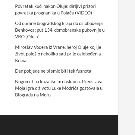
Povratak kući nakon Oluje: dirljivi prizori
povratka prognanika u Polaču (VIDEO)
Od obrane biogradskog kraja do oslobođenja
Benkovca: put 134. domobranske pukovnije u
VRO „Oluja“
Miroslav Vođera iz Vrane, heroj Oluje koji je
život položio nekoliko sati prije oslobođenja
Knina
Dan pobjede ne bi smio biti tek fusnota
Nogomet na kazališnim daskama: Predstava
Moja igra o životu Luke Modrića gostovala u
Biogradu na Moru