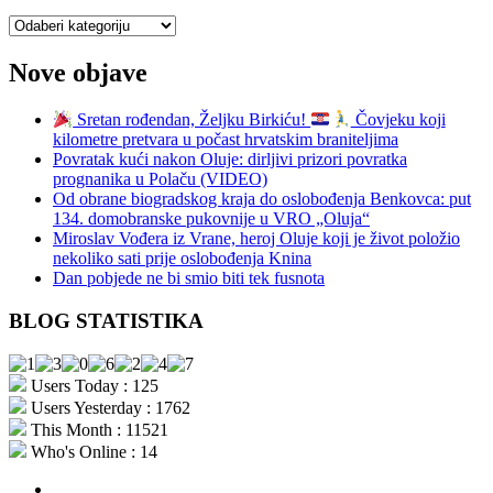
Kategorije
Nove objave
Sretan rođendan, Željku Birkiću!
Čovjeku koji
kilometre pretvara u počast hrvatskim braniteljima
Povratak kući nakon Oluje: dirljivi prizori povratka
prognanika u Polaču (VIDEO)
Od obrane biogradskog kraja do oslobođenja Benkovca: put
134. domobranske pukovnije u VRO „Oluja“
Miroslav Vođera iz Vrane, heroj Oluje koji je život položio
nekoliko sati prije oslobođenja Knina
Dan pobjede ne bi smio biti tek fusnota
BLOG STATISTIKA
Users Today : 125
Users Yesterday : 1762
This Month : 11521
Who's Online : 14
aktualno