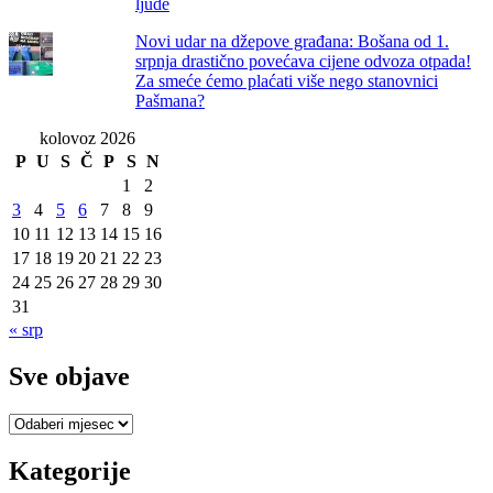
ljude
Novi udar na džepove građana: Bošana od 1.
srpnja drastično povećava cijene odvoza otpada!
Za smeće ćemo plaćati više nego stanovnici
Pašmana?
kolovoz 2026
P
U
S
Č
P
S
N
1
2
3
4
5
6
7
8
9
10
11
12
13
14
15
16
17
18
19
20
21
22
23
24
25
26
27
28
29
30
31
« srp
Sve objave
Sve
objave
Kategorije