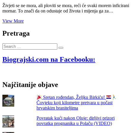
Živjeti se ne mora, ali ploviti se mora, reći će svaki morem inficirani
mornar. To znači da on odustaje od života i mijenja ga za…
Živjeti
View More
se
ne
Pretraga
mora,
ploviti
Search
se
…
mora
Biograjski.com na Facebooku:
Najčitanije objave
Sretan rođendan, Željku Birkiću!
Čovjeku koji kilometre pretvara u počast
hrvatskim braniteljima
Povratak kući nakon Oluje: dirljivi prizori
povratka prognanika u Polaču (VIDEO)