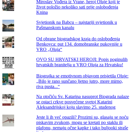
Miroslav Vođera iz Vrane, heroj Oluje koji je
život položio nekoliko sati prije oslobođenja
Knina
Svjetionik na Babcu – najstariji svjetionik u
Pašmanskom kanalu
Od obrane biogradskog kraja do oslobođenja
Benkovca: put 134. domobranske pukovnije u
VRO „Oluja“
OVO SU HRVATSKI HEROJI: Popis poginulih
hrvatskih branitelja u VRO Oluja za Hrvatsku!
Biograjka se emotivnom objavom prisjetila Oluje:
„Bilo je rano sunčano ljetno jutro, more mirno,
riva pusta...“
Na otočiću Sv. Katarina nasuprot Biograda nalaze
se ostaci crkve posvećene svetoj Katarini
Aleksandrijskoj koju slavimo 25. studenog
Jeste li ih već opazili? Prozirni su, glasaju se noću
piskavim zvukom, mogu se kretati po staklu ili
plafonu, nemaju očne kapke i tako buljooki straše