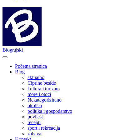
Biograjski
Početna stranica
Blog
aktualno
Ciprine beside
kultura i turizam
more i otoci
Nekategorizirano
okolica
politika i gospodarstvo
povijest
recepti
sport i rekreacija
zabava
Kontakt