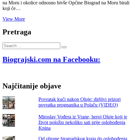
na Moru i okolice odnosno bivše Općine Biograd na Moru birali
koji će…
Razredna
View More
fotografija
generacije
Pretraga
vrtlara
školske
Search
godine
…
1982./1983.
–
Biograjski.com na Facebooku:
među
učenicima
je
biogradski
Najčitanije objave
gradonačelnik
Ivan
Knez
Povratak kući nakon Oluje: dirljivi prizori
povratka prognanika u Polaču (VIDEO)
Miroslav Vođera iz Vrane, heroj Oluje koji je
život položio nekoliko sati prije oslobođenja
Knina
Od obrane biogradskog kraja do oslobođenja