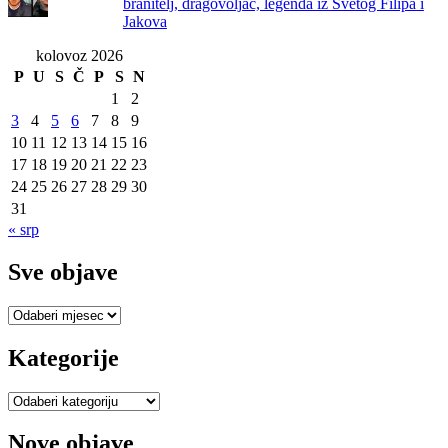
branitelj, dragovoljac, legenda iz Svetog Filipa i
Jakova
kolovoz 2026
P
U
S
Č
P
S
N
1
2
3
4
5
6
7
8
9
10
11
12
13
14
15
16
17
18
19
20
21
22
23
24
25
26
27
28
29
30
31
« srp
Sve objave
Sve
objave
Kategorije
Kategorije
Nove objave