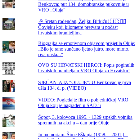
Benkovca: put 134. domobranske pukovnije u
VRO „Oluja“
🎉 Sretan rođendan, Željku Birkiću! 🇭🇷🏃‍♂️
Čovjeku koji kilometre pretvara u počast
hrvatskim braniteljima
Biograjka se emotivnom objavom prisjetila Oluje:
„Bilo je rano sunčano ljetno jutro, more mirno,
riva pusta...“
OVO SU HRVATSKI HEROJI: Popis poginulih
hrvatskih branitelja u VRO Oluja za Hrvatsku!
SJEĆANJA IZ "OLUJE": U Benkovac je prva
ušla 134. d. p. (VIDEO)
VIDEO: Pogledajte film o pobjedničkoj VRO
Oluja koji je nagrađen u SAD-u
Šopot, 3. kolovoza 1995. - 1329 srpskih vojnika
spremnih na akciju – dan prije Oluje
In memoriam: Šime Eškinja (1958. – 2001.) –