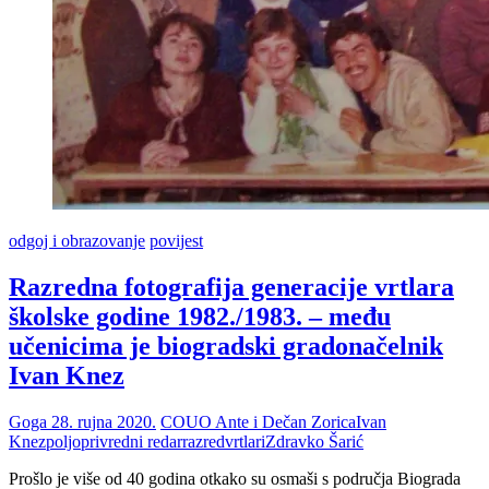
odgoj i obrazovanje
povijest
Razredna fotografija generacije vrtlara
školske godine 1982./1983. – među
učenicima je biogradski gradonačelnik
Ivan Knez
Goga
28. rujna 2020.
COUO Ante i Dečan Zorica
Ivan
Knez
poljoprivredni redar
razred
vrtlari
Zdravko Šarić
Prošlo je više od 40 godina otkako su osmaši s područja Biograda