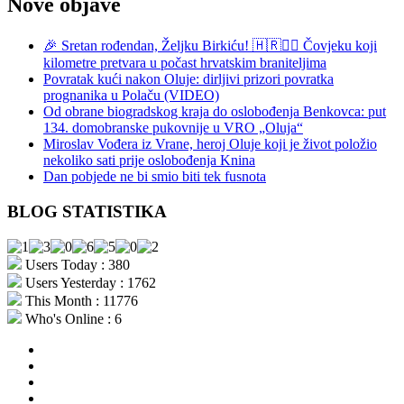
Nove objave
🎉 Sretan rođendan, Željku Birkiću! 🇭🇷🏃‍♂️ Čovjeku koji
kilometre pretvara u počast hrvatskim braniteljima
Povratak kući nakon Oluje: dirljivi prizori povratka
prognanika u Polaču (VIDEO)
Od obrane biogradskog kraja do oslobođenja Benkovca: put
134. domobranske pukovnije u VRO „Oluja“
Miroslav Vođera iz Vrane, heroj Oluje koji je život položio
nekoliko sati prije oslobođenja Knina
Dan pobjede ne bi smio biti tek fusnota
BLOG STATISTIKA
Users Today : 380
Users Yesterday : 1762
This Month : 11776
Who's Online : 6
aktualno
povijest
kultura
i
politika