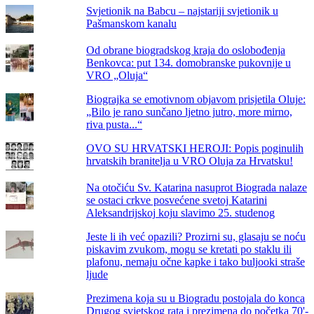
Svjetionik na Babcu – najstariji svjetionik u
Pašmanskom kanalu
Od obrane biogradskog kraja do oslobođenja
Benkovca: put 134. domobranske pukovnije u
VRO „Oluja“
Biograjka se emotivnom objavom prisjetila Oluje:
„Bilo je rano sunčano ljetno jutro, more mirno,
riva pusta...“
OVO SU HRVATSKI HEROJI: Popis poginulih
hrvatskih branitelja u VRO Oluja za Hrvatsku!
Na otočiću Sv. Katarina nasuprot Biograda nalaze
se ostaci crkve posvećene svetoj Katarini
Aleksandrijskoj koju slavimo 25. studenog
Jeste li ih već opazili? Prozirni su, glasaju se noću
piskavim zvukom, mogu se kretati po staklu ili
plafonu, nemaju očne kapke i tako buljooki straše
ljude
Prezimena koja su u Biogradu postojala do konca
Drugog svjetskog rata i prezimena do početka 70'-