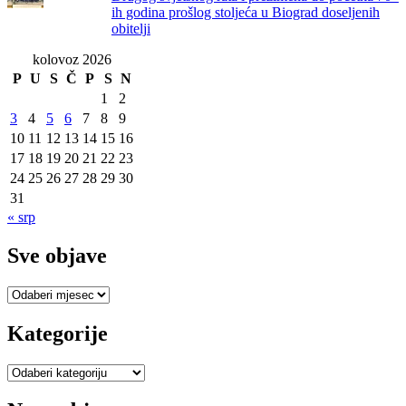
ih godina prošlog stoljeća u Biograd doseljenih
obitelji
kolovoz 2026
P
U
S
Č
P
S
N
1
2
3
4
5
6
7
8
9
10
11
12
13
14
15
16
17
18
19
20
21
22
23
24
25
26
27
28
29
30
31
« srp
Sve objave
Sve
objave
Kategorije
Kategorije