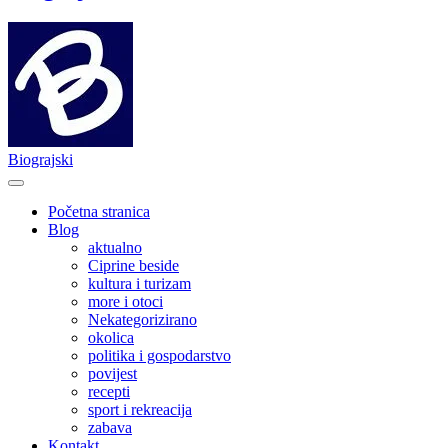
Biograjski
Početna stranica
Blog
aktualno
Ciprine beside
kultura i turizam
more i otoci
Nekategorizirano
okolica
politika i gospodarstvo
povijest
recepti
sport i rekreacija
zabava
Kontakt