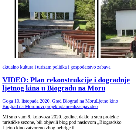
aktualno
kultura i turizam
politika i gospodarstvo
zabava
VIDEO: Plan rekonstrukcije i dogradnje
ljetnog kina u Biogradu na Moru
Goga
10. listopada 2020.
Grad Biograd na Moru
Ljetno kino
Biograd na Moru
novi projekti
plan
realizacija
video
Mi smo vam 8. kolovoza 2020. godine, dakle u srcu protekle
turističke sezone, bili objavili blog pod naslovom „Biogradsko
Ljetno kino zatvoreno zbog nebrige ili…