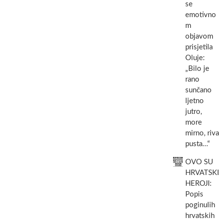
se
emotivno
m
objavom
prisjetila
Oluje:
„Bilo je
rano
sunčano
ljetno
jutro,
more
mirno, riva
pusta...“
OVO SU
HRVATSKI
HEROJI:
Popis
poginulih
hrvatskih