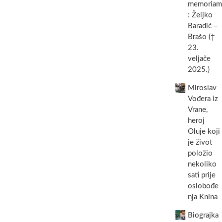
memoriam
Bure
: Željko
Centru
otvoren
Baradić –
„Pepco“;
Brašo (†
trgovina
23.
bogatog
veljače
asortimana
2025.)
i
niskih
cijena
Miroslav
Vođera iz
Vrane,
heroj
Oluje koji
je život
položio
nekoliko
sati prije
oslobođe
nja Knina
Biograjka