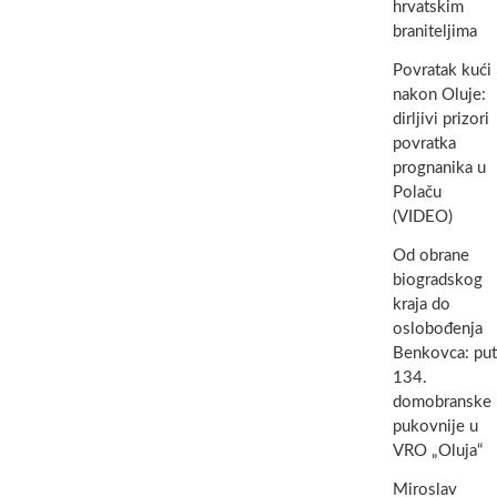
hrvatskim
braniteljima
Povratak kući
nakon Oluje:
dirljivi prizori
povratka
prognanika u
Polaču
(VIDEO)
Od obrane
biogradskog
kraja do
oslobođenja
Benkovca: put
134.
domobranske
pukovnije u
VRO „Oluja“
Miroslav