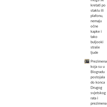
mogu se
kretati po
staklu ili
plafonu,
nemaju
očne
kapke i
tako
buljooki
straše
ljude
Prezimena
koja su u
Biogradu
postojala
do konca
Drugog
svjetskog
rata i
prezimena