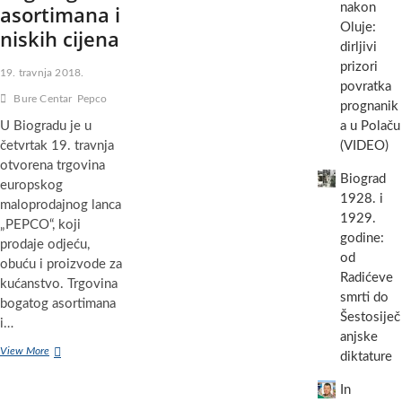
asortimana i
nakon
Oluje:
niskih cijena
dirljivi
prizori
19. travnja 2018.
povratka
Bure Centar
Pepco
prognanik
U Biogradu je u
a u Polaču
četvrtak 19. travnja
(VIDEO)
otvorena trgovina
Biograd
europskog
1928. i
maloprodajnog lanca
1929.
„PEPCO“, koji
godine:
prodaje odjeću,
od
obuću i proizvode za
Radićeve
kućanstvo. Trgovina
smrti do
bogatog asortimana
Šestosiječ
i…
anjske
NOVO
View More
diktature
U
BIOGRADU:
In
U