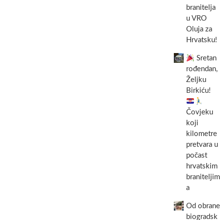
branitelja
u VRO
Oluja za
Hrvatsku!
Sretan
rođendan,
Željku
Birkiću!
Čovjeku
koji
kilometre
pretvara u
počast
hrvatskim
braniteljim
a
Od obrane
biogradsk