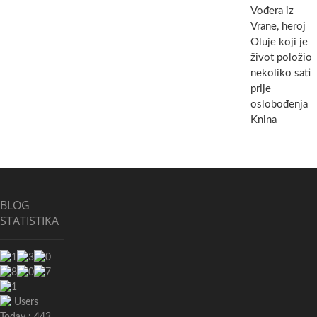
Vođera iz
Vrane, heroj
Oluje koji je
život položio
nekoliko sati
prije
oslobođenja
Knina
BLOG
STATISTIKA
Users