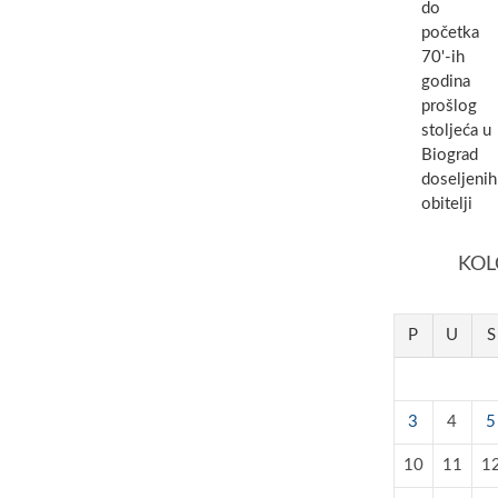
do
početka
70'-ih
godina
prošlog
stoljeća u
Biograd
doseljenih
obitelji
KOL
P
U
S
3
4
5
10
11
1