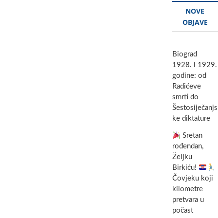
NOVE
OBJAVE
Biograd
1928. i 1929.
godine: od
Radićeve
smrti do
Šestosiječanjs
ke diktature
Sretan
rođendan,
Željku
Birkiću!
Čovjeku koji
kilometre
pretvara u
počast