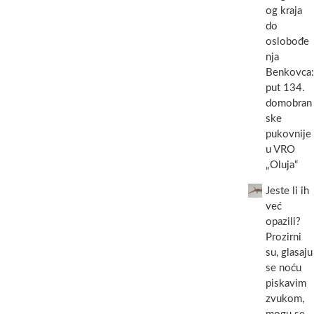
og kraja
do
oslobođe
nja
Benkovca:
put 134.
domobran
ske
pukovnije
u VRO
„Oluja“
Jeste li ih
već
opazili?
Prozirni
su, glasaju
se noću
piskavim
zvukom,