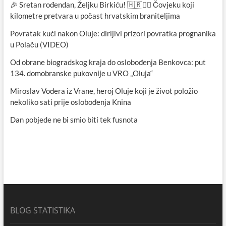
🎉 Sretan rođendan, Željku Birkiću! 🇭🇷🏃‍♂️ Čovjeku koji
kilometre pretvara u počast hrvatskim braniteljima
Povratak kući nakon Oluje: dirljivi prizori povratka prognanika
u Polaču (VIDEO)
Od obrane biogradskog kraja do oslobođenja Benkovca: put
134. domobranske pukovnije u VRO „Oluja“
Miroslav Vođera iz Vrane, heroj Oluje koji je život položio
nekoliko sati prije oslobođenja Knina
Dan pobjede ne bi smio biti tek fusnota
BLOG STATISTIKA