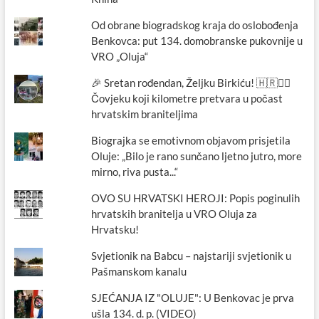
Od obrane biogradskog kraja do oslobođenja
Benkovca: put 134. domobranske pukovnije u
VRO „Oluja“
🎉 Sretan rođendan, Željku Birkiću! 🇭🇷🏃‍♂️
Čovjeku koji kilometre pretvara u počast
hrvatskim braniteljima
Biograjka se emotivnom objavom prisjetila
Oluje: „Bilo je rano sunčano ljetno jutro, more
mirno, riva pusta...“
OVO SU HRVATSKI HEROJI: Popis poginulih
hrvatskih branitelja u VRO Oluja za
Hrvatsku!
Svjetionik na Babcu – najstariji svjetionik u
Pašmanskom kanalu
SJEĆANJA IZ "OLUJE": U Benkovac je prva
ušla 134. d. p. (VIDEO)