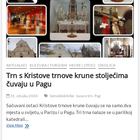
AKTUALNO
KULTURA I TURIZAM
MORE I OTOCI
OKOLICA
Trn s Kristove trnove krune stoljećima
čuvaju u Pagu
31. ožujka 2024.
benedioktinke
Isusov trn
Pag
Sačuvani ostaci Kristove trnove krune čuvaju se na samo dva
mjesta u svijetu, u Parizu i u Pagu. Tri trna nalaze se u pariškoj
katedrali…
Trn
View More
s
Kristove