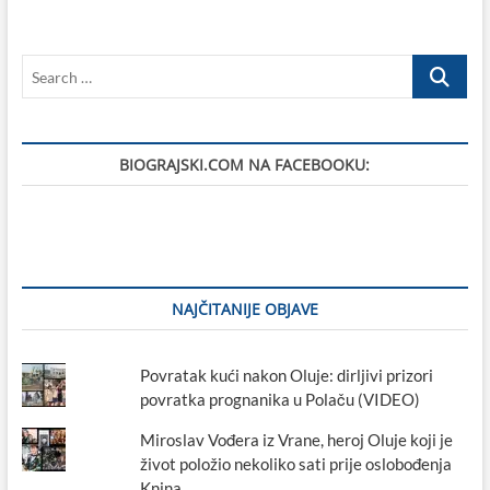
trnove
krune
stoljećima
Search
čuvaju
u
…
Pagu
BIOGRAJSKI.COM NA FACEBOOKU:
NAJČITANIJE OBJAVE
Povratak kući nakon Oluje: dirljivi prizori
povratka prognanika u Polaču (VIDEO)
Miroslav Vođera iz Vrane, heroj Oluje koji je
život položio nekoliko sati prije oslobođenja
Knina