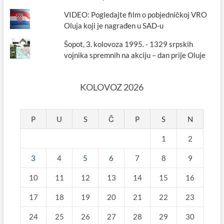
VIDEO: Pogledajte film o pobjedničkoj VRO
Oluja koji je nagrađen u SAD-u
Šopot, 3. kolovoza 1995. - 1329 srpskih
vojnika spremnih na akciju – dan prije Oluje
KOLOVOZ 2026
P
U
S
Č
P
S
N
1
2
3
4
5
6
7
8
9
10
11
12
13
14
15
16
17
18
19
20
21
22
23
24
25
26
27
28
29
30