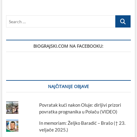
trnove
krune
stoljećima
Search
čuvaju
u
…
Pagu
BIOGRAJSKI.COM NA FACEBOOKU:
NAJČITANIJE OBJAVE
Povratak kući nakon Oluje: dirljivi prizori
povratka prognanika u Polaču (VIDEO)
In memoriam: Željko Baradić – Brašo († 23.
veljače 2025.)