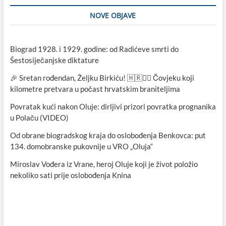
NOVE OBJAVE
Biograd 1928. i 1929. godine: od Radićeve smrti do
Šestosiječanjske diktature
🎉 Sretan rođendan, Željku Birkiću! 🇭🇷🏃‍♂️ Čovjeku koji
kilometre pretvara u počast hrvatskim braniteljima
Povratak kući nakon Oluje: dirljivi prizori povratka prognanika
u Polaču (VIDEO)
Od obrane biogradskog kraja do oslobođenja Benkovca: put
134. domobranske pukovnije u VRO „Oluja“
Miroslav Vođera iz Vrane, heroj Oluje koji je život položio
nekoliko sati prije oslobođenja Knina