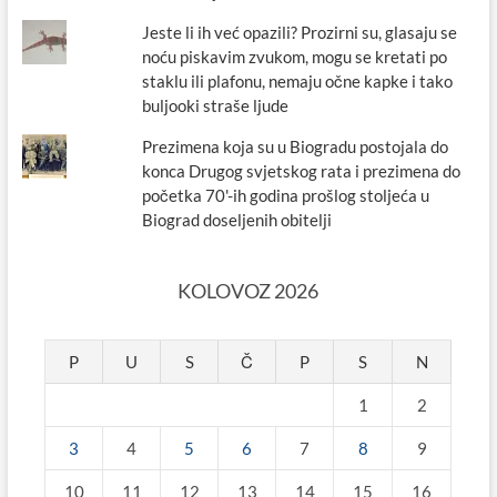
Jeste li ih već opazili? Prozirni su, glasaju se
noću piskavim zvukom, mogu se kretati po
staklu ili plafonu, nemaju očne kapke i tako
buljooki straše ljude
Prezimena koja su u Biogradu postojala do
konca Drugog svjetskog rata i prezimena do
početka 70'-ih godina prošlog stoljeća u
Biograd doseljenih obitelji
KOLOVOZ 2026
P
U
S
Č
P
S
N
1
2
3
4
5
6
7
8
9
10
11
12
13
14
15
16