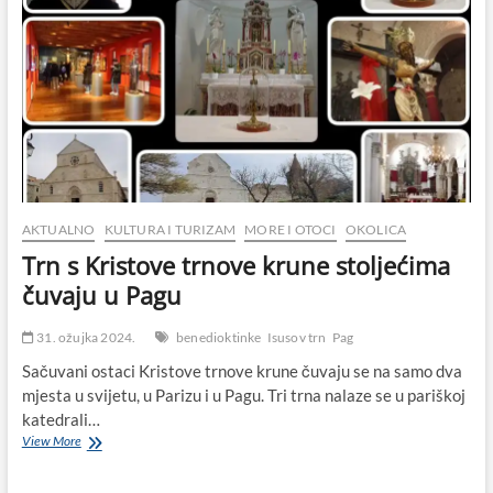
AKTUALNO
KULTURA I TURIZAM
MORE I OTOCI
OKOLICA
Trn s Kristove trnove krune stoljećima
čuvaju u Pagu
31. ožujka 2024.
benedioktinke
Isusov trn
Pag
Sačuvani ostaci Kristove trnove krune čuvaju se na samo dva
mjesta u svijetu, u Parizu i u Pagu. Tri trna nalaze se u pariškoj
katedrali…
Trn
View More
s
Kristove