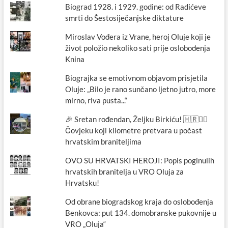
Biograd 1928. i 1929. godine: od Radićeve
smrti do Šestosiječanjske diktature
Miroslav Vođera iz Vrane, heroj Oluje koji je
život položio nekoliko sati prije oslobođenja
Knina
Biograjka se emotivnom objavom prisjetila
Oluje: „Bilo je rano sunčano ljetno jutro, more
mirno, riva pusta...“
🎉 Sretan rođendan, Željku Birkiću! 🇭🇷🏃‍♂️
Čovjeku koji kilometre pretvara u počast
hrvatskim braniteljima
OVO SU HRVATSKI HEROJI: Popis poginulih
hrvatskih branitelja u VRO Oluja za
Hrvatsku!
Od obrane biogradskog kraja do oslobođenja
Benkovca: put 134. domobranske pukovnije u
VRO „Oluja“