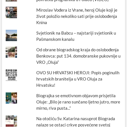
Miroslav Vođera iz Vrane, heroj Oluje koji je
život položio nekoliko sati prije oslobođenja
Knina
Svjetionik na Babcu – najstariji svjetionik u
Pašmanskom kanalu
Od obrane biogradskog kraja do oslobođenja
Benkovca: put 134. domobranske pukovnije u
VRO „Oluja“
OVO SU HRVATSKI HEROJI: Popis poginulih
hrvatskih branitelja u VRO Oluja za
Hrvatsku!
Biograjka se emotivnom objavom prisjetila
Oluje: „Bilo je rano sunčano ljetno jutro, more
mirno, riva pusta...“
Na otočiću Sv. Katarina nasuprot Biograda
nalaze se ostaci crkve posvećene svetoj