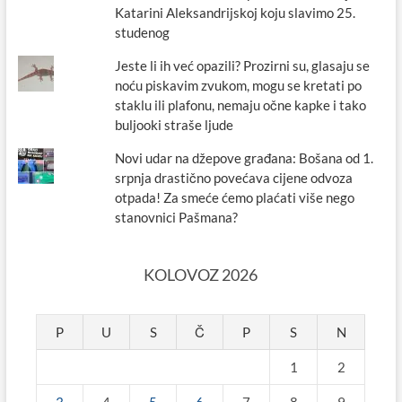
Katarini Aleksandrijskoj koju slavimo 25.
studenog
Jeste li ih već opazili? Prozirni su, glasaju se
noću piskavim zvukom, mogu se kretati po
staklu ili plafonu, nemaju očne kapke i tako
buljooki straše ljude
Novi udar na džepove građana: Bošana od 1.
srpnja drastično povećava cijene odvoza
otpada! Za smeće ćemo plaćati više nego
stanovnici Pašmana?
KOLOVOZ 2026
P
U
S
Č
P
S
N
1
2