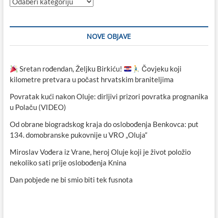
Kategorije
NOVE OBJAVE
Sretan rođendan, Željku Birkiću!
Čovjeku koji
kilometre pretvara u počast hrvatskim braniteljima
Povratak kući nakon Oluje: dirljivi prizori povratka prognanika
u Polaču (VIDEO)
Od obrane biogradskog kraja do oslobođenja Benkovca: put
134. domobranske pukovnije u VRO „Oluja“
Miroslav Vođera iz Vrane, heroj Oluje koji je život položio
nekoliko sati prije oslobođenja Knina
Dan pobjede ne bi smio biti tek fusnota