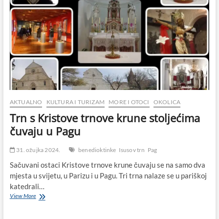
AKTUALNO
KULTURA I TURIZAM
MORE I OTOCI
OKOLICA
Trn s Kristove trnove krune stoljećima
čuvaju u Pagu
31. ožujka 2024.
benedioktinke
Isusov trn
Pag
Sačuvani ostaci Kristove trnove krune čuvaju se na samo dva
mjesta u svijetu, u Parizu i u Pagu. Tri trna nalaze se u pariškoj
katedrali…
Trn
View More
s
Kristove