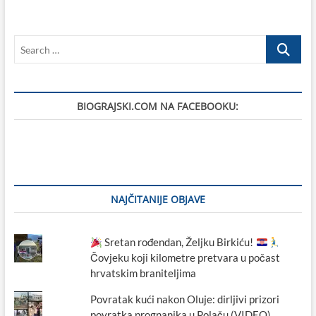
trnove
krune
stoljećima
Search
čuvaju
u
…
Pagu
BIOGRAJSKI.COM NA FACEBOOKU:
NAJČITANIJE OBJAVE
Sretan rođendan, Željku Birkiću!
Čovjeku koji kilometre pretvara u počast
hrvatskim braniteljima
Povratak kući nakon Oluje: dirljivi prizori
povratka prognanika u Polaču (VIDEO)