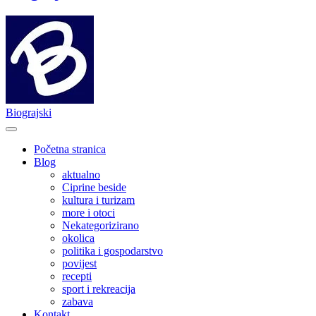
Biograjski
Početna stranica
Blog
aktualno
Ciprine beside
kultura i turizam
more i otoci
Nekategorizirano
okolica
politika i gospodarstvo
povijest
recepti
sport i rekreacija
zabava
Kontakt