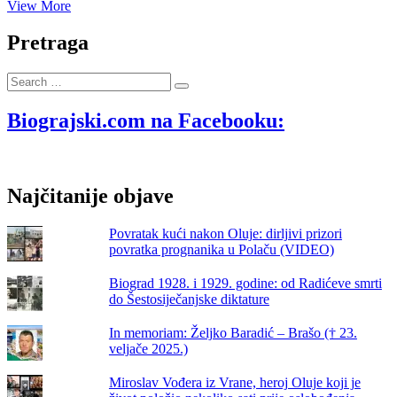
Roko
View More
Jeličić,
najsnažniji
Pretraga
Biogradac,
bio
Search
je
…
inspiracija
za
Biograjski.com na Facebooku:
spomenik
„Obalac“
Najčitanije objave
Povratak kući nakon Oluje: dirljivi prizori
povratka prognanika u Polaču (VIDEO)
Biograd 1928. i 1929. godine: od Radićeve smrti
do Šestosiječanjske diktature
In memoriam: Željko Baradić – Brašo († 23.
veljače 2025.)
Miroslav Vođera iz Vrane, heroj Oluje koji je