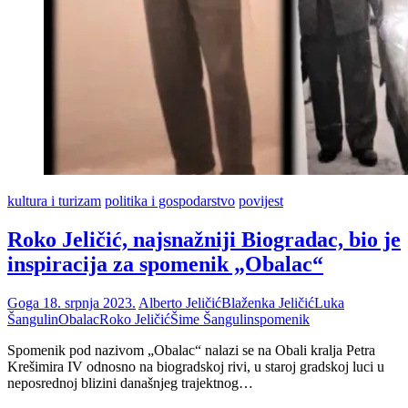
kultura i turizam
politika i gospodarstvo
povijest
Roko Jeličić, najsnažniji Biogradac, bio je
inspiracija za spomenik „Obalac“
Goga
18. srpnja 2023.
Alberto Jeličić
Blaženka Jeličić
Luka
Šangulin
Obalac
Roko Jeličić
Šime Šangulin
spomenik
Spomenik pod nazivom „Obalac“ nalazi se na Obali kralja Petra
Krešimira IV odnosno na biogradskoj rivi, u staroj gradskoj luci u
neposrednoj blizini današnjeg trajektnog…