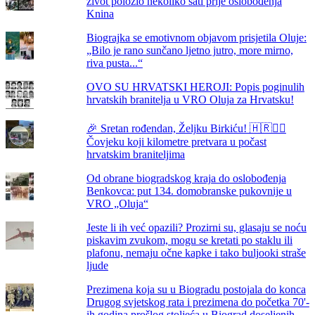
život položio nekoliko sati prije oslobođenja
Knina
Biograjka se emotivnom objavom prisjetila Oluje:
„Bilo je rano sunčano ljetno jutro, more mirno,
riva pusta...“
OVO SU HRVATSKI HEROJI: Popis poginulih
hrvatskih branitelja u VRO Oluja za Hrvatsku!
🎉 Sretan rođendan, Željku Birkiću! 🇭🇷🏃‍♂️
Čovjeku koji kilometre pretvara u počast
hrvatskim braniteljima
Od obrane biogradskog kraja do oslobođenja
Benkovca: put 134. domobranske pukovnije u
VRO „Oluja“
Jeste li ih već opazili? Prozirni su, glasaju se noću
piskavim zvukom, mogu se kretati po staklu ili
plafonu, nemaju očne kapke i tako buljooki straše
ljude
Prezimena koja su u Biogradu postojala do konca
Drugog svjetskog rata i prezimena do početka 70'-
ih godina prošlog stoljeća u Biograd doseljenih