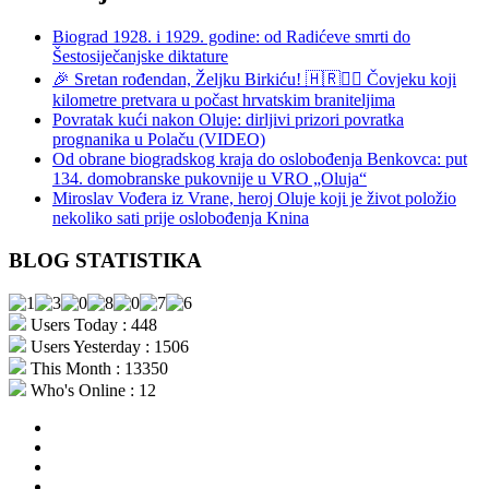
Biograd 1928. i 1929. godine: od Radićeve smrti do
Šestosiječanjske diktature
🎉 Sretan rođendan, Željku Birkiću! 🇭🇷🏃‍♂️ Čovjeku koji
kilometre pretvara u počast hrvatskim braniteljima
Povratak kući nakon Oluje: dirljivi prizori povratka
prognanika u Polaču (VIDEO)
Od obrane biogradskog kraja do oslobođenja Benkovca: put
134. domobranske pukovnije u VRO „Oluja“
Miroslav Vođera iz Vrane, heroj Oluje koji je život položio
nekoliko sati prije oslobođenja Knina
BLOG STATISTIKA
Users Today : 448
Users Yesterday : 1506
This Month : 13350
Who's Online : 12
aktualno
povijest
kultura
i
politika