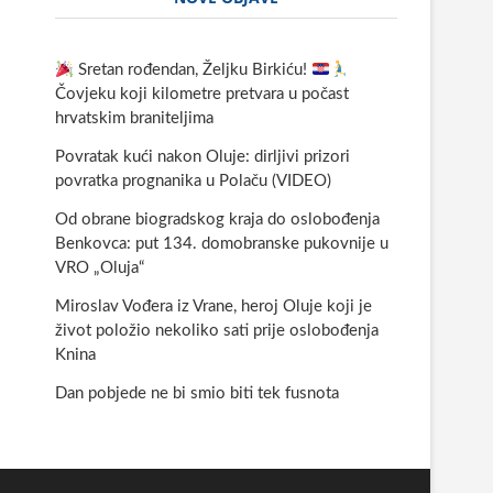
Sretan rođendan, Željku Birkiću!
Čovjeku koji kilometre pretvara u počast
hrvatskim braniteljima
Povratak kući nakon Oluje: dirljivi prizori
povratka prognanika u Polaču (VIDEO)
Od obrane biogradskog kraja do oslobođenja
Benkovca: put 134. domobranske pukovnije u
VRO „Oluja“
Miroslav Vođera iz Vrane, heroj Oluje koji je
život položio nekoliko sati prije oslobođenja
Knina
Dan pobjede ne bi smio biti tek fusnota