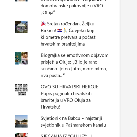
domobranske pukovnije u VRO
„Oluja“
Sretan rođendan, Željku
Birkiću!
Čovjeku koji
kilometre pretvara u počast
hrvatskim braniteljima
Biograjka se emotivnom objavom
prisjetila Oluje: „Bilo je rano
sunčano ljetno jutro, more mirno,
riva pusta...“
OVO SU HRVATSKI HEROJI:
Popis poginulih hrvatskih
branitelja u VRO Oluja za
Hrvatsku!
Svjetionik na Babcu – najstariji
svjetionik u Pašmanskom kanalu
SJEĆANJA IZ "OLUJE": U