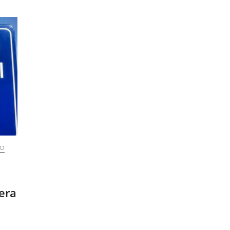
VO
žera