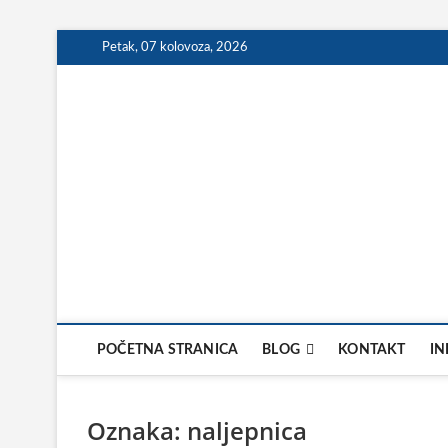
Skip
Petak, 07 kolovoza, 2026
to
content
POČETNA STRANICA
BLOG
KONTAKT
IN
Oznaka:
naljepnica