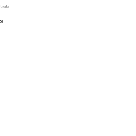
trojbi
te