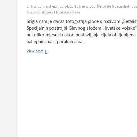
huligani
naljepnica
plaža Soline
ploča
Šetalište Specijalnih pos
Glavnog stožera Hrvatske vojske
Stigla nam je danas fotografija ploče s nazivom „Šetališ
Specijalnih postrojbi Glavnog stožera Hrvatske vojske“
nekoliko mjeseci nakon postavljanja cijela oblijepljena
naljepnicama s porukama na…
Naljepnicama
View More
oblijepljena
ploča
u
Solinama
s
nazivom
„Šetalište
Specijalnih
postrojbi
Glavnog
stožera
Hrvatske
vojske“