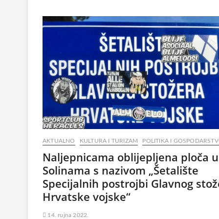
AKTUALNO
KULTURA I TURIZAM
POLITIKA I GOSPODARST
Naljepnicama oblijepljena ploča u
Solinama s nazivom „Šetalište
Specijalnih postrojbi Glavnog sto
Hrvatske vojske“
14. rujna 2022.