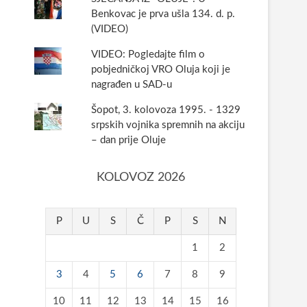
Benkovac je prva ušla 134. d. p.
(VIDEO)
VIDEO: Pogledajte film o
pobjedničkoj VRO Oluja koji je
nagrađen u SAD-u
Šopot, 3. kolovoza 1995. - 1329
srpskih vojnika spremnih na akciju
– dan prije Oluje
KOLOVOZ 2026
P
U
S
Č
P
S
N
1
2
3
4
5
6
7
8
9
10
11
12
13
14
15
16