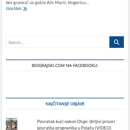
bez granica“ uz gošće Alis Marić, blogericu…
U
View More
Biogradu
krenula
„Književnost
bez
granica“
Search
uz
Alis
…
Marić
(„Čitaj
knjigu“)
BIOGRAJSKI.COM NA FACEBOOKU:
i
Ivanu
Bakiju
Glavaš
(„Iris
Illyrica“)
NAJČITANIJE OBJAVE
Povratak kući nakon Oluje: dirljivi prizori
povratka prognanika u Polaču (VIDEO)