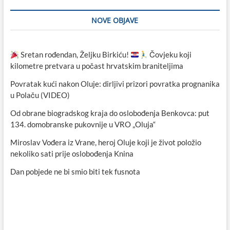
NOVE OBJAVE
Sretan rođendan, Željku Birkiću!
Čovjeku koji
kilometre pretvara u počast hrvatskim braniteljima
Povratak kući nakon Oluje: dirljivi prizori povratka prognanika
u Polaču (VIDEO)
Od obrane biogradskog kraja do oslobođenja Benkovca: put
134. domobranske pukovnije u VRO „Oluja“
Miroslav Vođera iz Vrane, heroj Oluje koji je život položio
nekoliko sati prije oslobođenja Knina
Dan pobjede ne bi smio biti tek fusnota