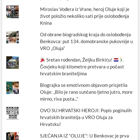
Miroslav Vođera iz Vrane, heroj Oluje koji je
život položio nekoliko sati prije oslobođenja
Knina
Od obrane biogradskog kraja do oslobođenja
Benkovca: put 134. domobranske pukovnije u
VRO „Oluja“
Sretan rođendan, Željku Birkiću!
Čovjeku koji kilometre pretvara u počast
hrvatskim braniteljima
Biograjka se emotivnom objavom prisjetila
Oluje: „Bilo je rano sunčano ljetno jutro, more
mirno, riva pusta...“
OVO SU HRVATSKI HEROJI: Popis poginulih
hrvatskih branitelja u VRO Oluja za
Hrvatsku!
SJEĆANJA IZ "OLUJE": U Benkovac je prva