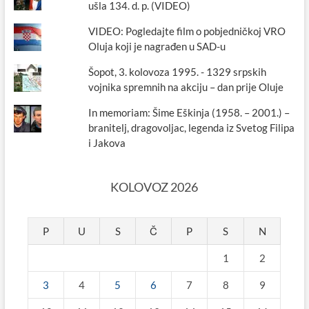
ušla 134. d. p. (VIDEO)
VIDEO: Pogledajte film o pobjedničkoj VRO
Oluja koji je nagrađen u SAD-u
Šopot, 3. kolovoza 1995. - 1329 srpskih
vojnika spremnih na akciju – dan prije Oluje
In memoriam: Šime Eškinja (1958. – 2001.) –
branitelj, dragovoljac, legenda iz Svetog Filipa
i Jakova
KOLOVOZ 2026
P
U
S
Č
P
S
N
1
2
3
4
5
6
7
8
9