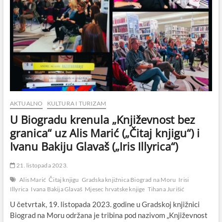
AKTUALNO
KULTURA I TURIZAM
U Biogradu krenula „Književnost bez
granica“ uz Alis Marić („Čitaj knjigu“) i
Ivanu Bakiju Glavaš („Iris Illyrica“)
21. listopada 2023.
Alis Marić
Čitaj knjigu
Gradska knjižnica Biograd na Moru
Irisi
Illyrica
Ivana Bakija Glavaš
Mjesec hrvatske knjige
Tihana Jurišić
U četvrtak, 19. listopada 2023. godine u Gradskoj knjižnici
Biograd na Moru održana je tribina pod nazivom „Književnost