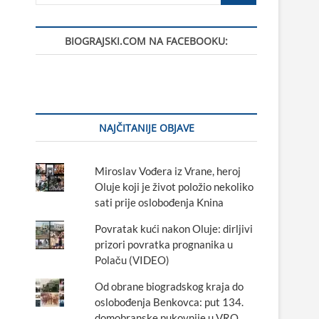
BIOGRAJSKI.COM NA FACEBOOKU:
NAJČITANIJE OBJAVE
Miroslav Vođera iz Vrane, heroj
Oluje koji je život položio nekoliko
sati prije oslobođenja Knina
Povratak kući nakon Oluje: dirljivi
prizori povratka prognanika u
Polaču (VIDEO)
Od obrane biogradskog kraja do
oslobođenja Benkovca: put 134.
domobranske pukovnije u VRO