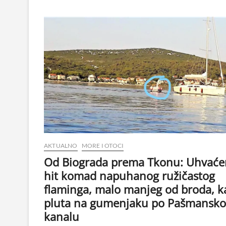
AKTUALNO
MORE I OTOCI
Od Biograda prema Tkonu: Uhvaće
hit komad napuhanog ružičastog
flaminga, malo manjeg od broda, k
pluta na gumenjaku po Pašmansk
kanalu