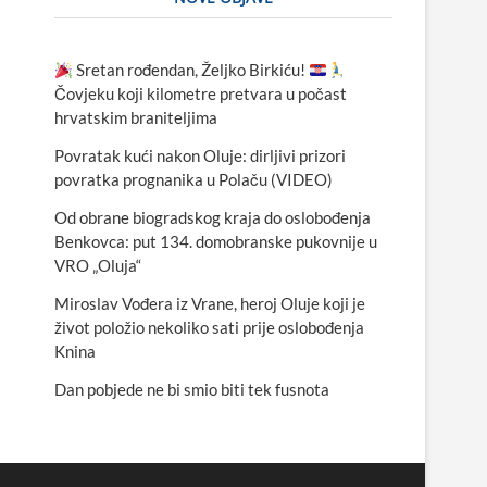
Sretan rođendan, Željko Birkiću!
Čovjeku koji kilometre pretvara u počast
hrvatskim braniteljima
Povratak kući nakon Oluje: dirljivi prizori
povratka prognanika u Polaču (VIDEO)
Od obrane biogradskog kraja do oslobođenja
Benkovca: put 134. domobranske pukovnije u
VRO „Oluja“
Miroslav Vođera iz Vrane, heroj Oluje koji je
život položio nekoliko sati prije oslobođenja
Knina
Dan pobjede ne bi smio biti tek fusnota