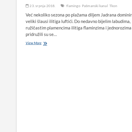
23. srpnja 2018.
flamingo
Pašmanski kanal
Tkon
Već nekoliko sezona po plažama diljem Jadrana dominir
veliki šlausi ilitiga luftići. Do nedavno bijelim labudima,
ružičastim plamencima ilitiga flaminzima i jednorozima
pridružili su se…
Od
View More
Biograda
prema
Tkonu:
Uhvaćen
hit
komad
napuhanog
ružičastog
flaminga,
malo
manjeg
od
broda,
kako
pluta
na