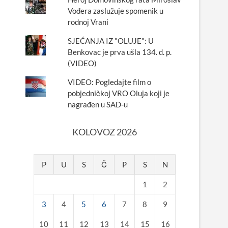
Vođera zaslužuje spomenik u
rodnoj Vrani
SJEĆANJA IZ "OLUJE": U
Benkovac je prva ušla 134. d. p.
(VIDEO)
VIDEO: Pogledajte film o
pobjedničkoj VRO Oluja koji je
nagrađen u SAD-u
KOLOVOZ 2026
P
U
S
Č
P
S
N
1
2
3
4
5
6
7
8
9
10
11
12
13
14
15
16