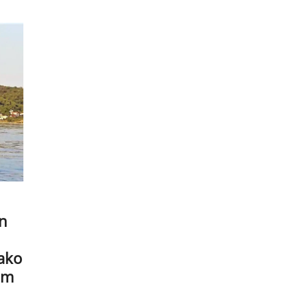
n
ako
om