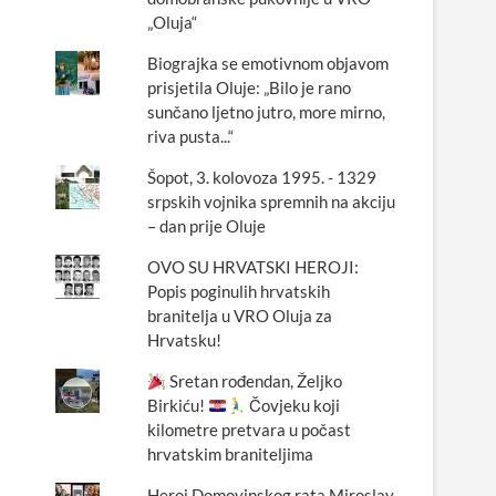
„Oluja“
Biograjka se emotivnom objavom
prisjetila Oluje: „Bilo je rano
sunčano ljetno jutro, more mirno,
riva pusta...“
Šopot, 3. kolovoza 1995. - 1329
srpskih vojnika spremnih na akciju
– dan prije Oluje
OVO SU HRVATSKI HEROJI:
Popis poginulih hrvatskih
branitelja u VRO Oluja za
Hrvatsku!
Sretan rođendan, Željko
Birkiću!
Čovjeku koji
kilometre pretvara u počast
hrvatskim braniteljima
Heroj Domovinskog rata Miroslav