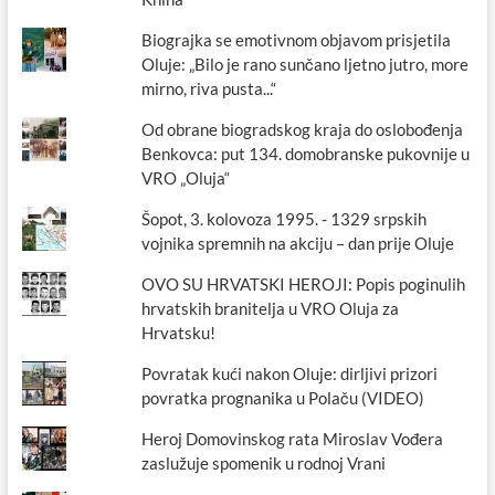
Biograjka se emotivnom objavom prisjetila
Oluje: „Bilo je rano sunčano ljetno jutro, more
mirno, riva pusta...“
Od obrane biogradskog kraja do oslobođenja
Benkovca: put 134. domobranske pukovnije u
VRO „Oluja“
Šopot, 3. kolovoza 1995. - 1329 srpskih
vojnika spremnih na akciju – dan prije Oluje
OVO SU HRVATSKI HEROJI: Popis poginulih
hrvatskih branitelja u VRO Oluja za
Hrvatsku!
Povratak kući nakon Oluje: dirljivi prizori
povratka prognanika u Polaču (VIDEO)
Heroj Domovinskog rata Miroslav Vođera
zaslužuje spomenik u rodnoj Vrani