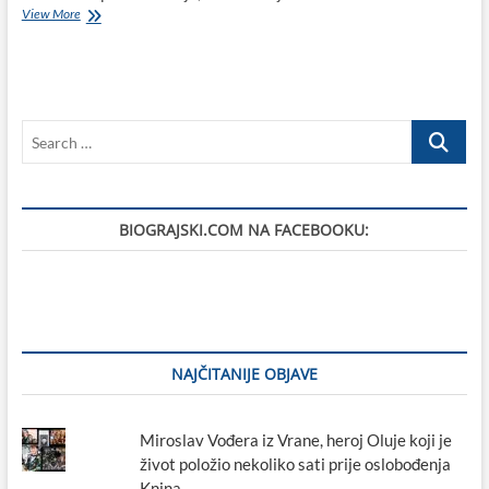
U
View More
nedjelju,
25.
listopada
2020.
završava
Search
ljetno
računanje
…
vremena
BIOGRAJSKI.COM NA FACEBOOKU:
NAJČITANIJE OBJAVE
Miroslav Vođera iz Vrane, heroj Oluje koji je
život položio nekoliko sati prije oslobođenja
Knina