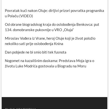
Povratak kući nakon Oluje: dirljivi prizori povratka prognanika
u Polaču (VIDEO)
Od obrane biogradskog kraja do oslobođenja Benkovca: put
134. domobranske pukovnije u VRO „Oluja“
Miroslav Vođera iz Vrane, heroj Oluje koji je život položio
nekoliko sati prije oslobođenja Knina
Dan pobjede ne bi smio biti tek fusnota
Nogomet na kazališnim daskama: Predstava Moja igra o
životu Luke Modrića gostovala u Biogradu na Moru