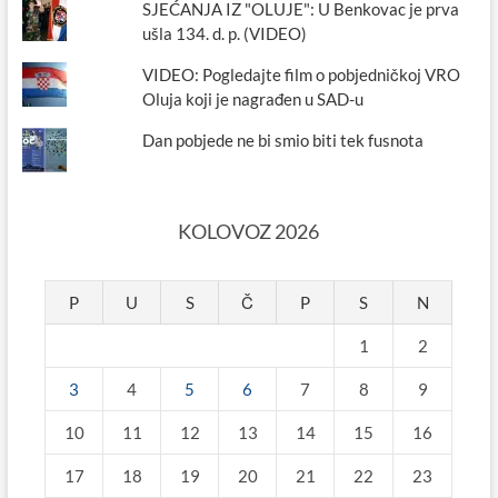
SJEĆANJA IZ "OLUJE": U Benkovac je prva
ušla 134. d. p. (VIDEO)
VIDEO: Pogledajte film o pobjedničkoj VRO
Oluja koji je nagrađen u SAD-u
Dan pobjede ne bi smio biti tek fusnota
KOLOVOZ 2026
P
U
S
Č
P
S
N
1
2
3
4
5
6
7
8
9
10
11
12
13
14
15
16
17
18
19
20
21
22
23