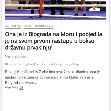
Jelena
Došen
se
bori
za
zlatnu!
AKTUALNO
SPORT I REKREACIJA
Ona je iz Biograda na Moru i pobjedila
je na svom prvom nastupu u boksu
državnu prvakinju!
8. veljače 2020.
boks
Boxing Klub Bandits
hrvatska liga
Lucija Atlija
Boxing Klub Bandits Zadar ima prvu žensku članicu i ona je
ujedno i prva ženska boksačica članica kluba i ona je iz
Biograda na Moru…
Ona
View More
je
iz
Biograda
na
Moru