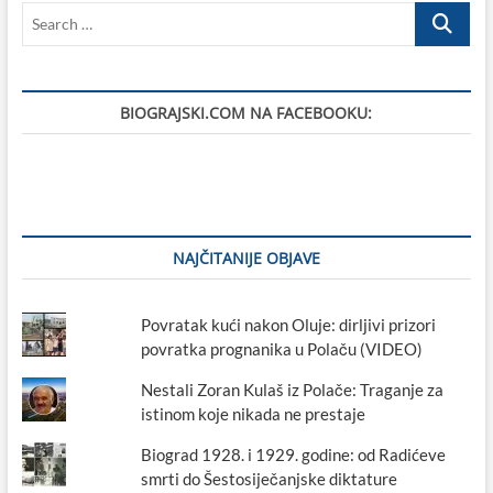
Search
i
pobjedila
…
je
na
svom
BIOGRAJSKI.COM NA FACEBOOKU:
prvom
nastupu
u
boksu
državnu
prvakinju!
NAJČITANIJE OBJAVE
Povratak kući nakon Oluje: dirljivi prizori
povratka prognanika u Polaču (VIDEO)
Nestali Zoran Kulaš iz Polače: Traganje za
istinom koje nikada ne prestaje
Biograd 1928. i 1929. godine: od Radićeve
smrti do Šestosiječanjske diktature