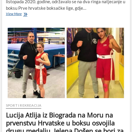
listopada 2020. godine, održavalo se na dva ringa natjecanje u
boksu Prve hrvatske boksačke lige, gdje…
Jelena
View More
Došen
i
Lucija
Atlija
briljirale
u
boksu,
obje
u
Zagrebu
pobijedile
svoje
suparnice
u
ringu
SPORT I REKREACIJA
Lucija Atlija iz Biograda na Moru na
prvenstvu Hrvatske u boksu osvojila
drugu medalju, Jelena Došen se bori za