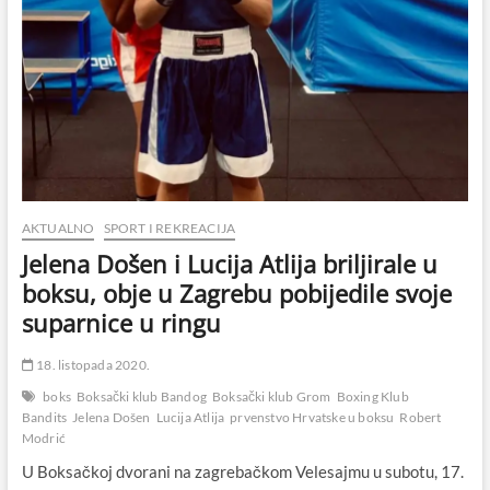
AKTUALNO
SPORT I REKREACIJA
Jelena Došen i Lucija Atlija briljirale u
boksu, obje u Zagrebu pobijedile svoje
suparnice u ringu
18. listopada 2020.
boks
Boksački klub Bandog
Boksački klub Grom
Boxing Klub
Bandits
Jelena Došen
Lucija Atlija
prvenstvo Hrvatske u boksu
Robert
Modrić
U Boksačkoj dvorani na zagrebačkom Velesajmu u subotu, 17.