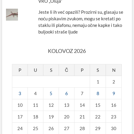
VRO „Oluja“
Jeste li ih već opazili? Prozirni su, glasaju se
noću piskavim zvukom, mogu se kretati po
staklu ili plafonu, nemaju očne kapke i tako
buljooki straše ljude
KOLOVOZ 2026
P
U
S
Č
P
S
N
1
2
3
4
5
6
7
8
9
10
11
12
13
14
15
16
17
18
19
20
21
22
23
24
25
26
27
28
29
30