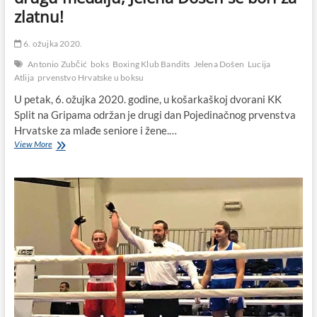
zlatnu!
6. ožujka 2020.
Antonio Zubčić
boks
Boxing Klub Bandits
Jelena Došen
Lucija
Atlija
prvenstvo Hrvatske u boksu
U petak, 6. ožujka 2020. godine, u košarkaškoj dvorani KK
Split na Gripama održan je drugi dan Pojedinačnog prvenstva
Hrvatske za mlađe seniore i žene.…
Lucija
View More
Atlija
iz
Biograda
na
Moru
na
prvenstvu
Hrvatske
u
boksu
osvojila
drugu
medalju,