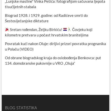
„Lunjske masline“ Vinka Pešića: fotografijom sačuvana ljepota
tisućljetnih stabala
Biograd 1928. i 1929. godine: od Radićeve smrti do
Šestosiječanjske diktature
Sretan rođendan, Željku Birkiću!
Čovjeku koji
kilometre pretvara u počast hrvatskim braniteljima
Povratak kući nakon Oluje: dirljivi prizori povratka prognanika
u Polaču (VIDEO)
Od obrane biogradskog kraja do oslobođenja Benkovca: put
134. domobranske pukovnije u VRO „Oluja“
BLOG STATISTIKA