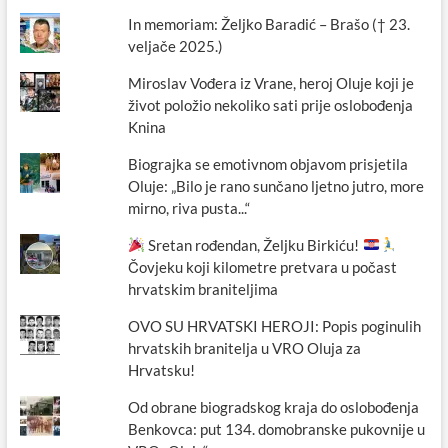
In memoriam: Željko Baradić – Brašo († 23.
veljače 2025.)
Miroslav Vođera iz Vrane, heroj Oluje koji je
život položio nekoliko sati prije oslobođenja
Knina
Biograjka se emotivnom objavom prisjetila
Oluje: „Bilo je rano sunčano ljetno jutro, more
mirno, riva pusta...“
Sretan rođendan, Željku Birkiću!
Čovjeku koji kilometre pretvara u počast
hrvatskim braniteljima
OVO SU HRVATSKI HEROJI: Popis poginulih
hrvatskih branitelja u VRO Oluja za
Hrvatsku!
Od obrane biogradskog kraja do oslobođenja
Benkovca: put 134. domobranske pukovnije u