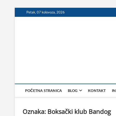
Skip
Petak, 07 kolovoza, 2026
to
content
POČETNA STRANICA
BLOG
KONTAKT
I
Oznaka:
Boksački klub Bandog