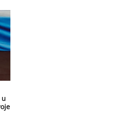
e u
voje