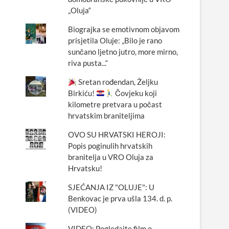
„Oluja“
Biograjka se emotivnom objavom
prisjetila Oluje: „Bilo je rano
sunčano ljetno jutro, more mirno,
riva pusta...“
Sretan rođendan, Željku
Birkiću!
Čovjeku koji
kilometre pretvara u počast
hrvatskim braniteljima
OVO SU HRVATSKI HEROJI:
Popis poginulih hrvatskih
branitelja u VRO Oluja za
Hrvatsku!
SJEĆANJA IZ "OLUJE": U
Benkovac je prva ušla 134. d. p.
(VIDEO)
VIDEO: Pogledajte film o