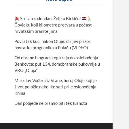
Sretan rođendan, Željku Birkiću!
Čovjeku koji kilometre pretvara u počast
hrvatskim braniteljima
Povratak kući nakon Oluje: dirljivi prizori
povratka prognanika u Polaču (VIDEO)
Od obrane biogradskog kraja do oslobođenja
Benkovca: put 134. domobranske pukovnije u
VRO „Oluja“
Miroslav Vođera iz Vrane, heroj Oluje koji je
život položio nekoliko sati prije oslobođenja
Knina
Dan pobjede ne bi smio biti tek fusnota