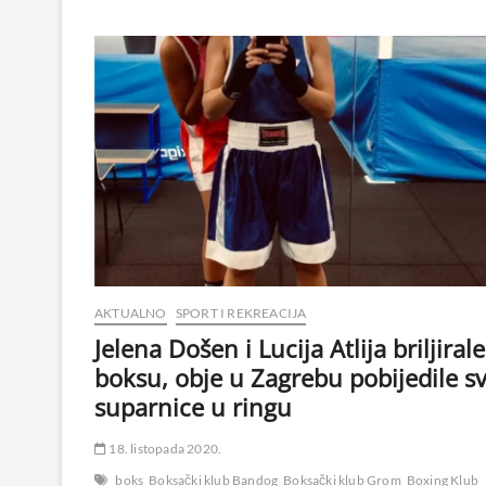
AKTUALNO
SPORT I REKREACIJA
Jelena Došen i Lucija Atlija briljiral
boksu, obje u Zagrebu pobijedile s
suparnice u ringu
18. listopada 2020.
boks
Boksački klub Bandog
Boksački klub Grom
Boxing Klub