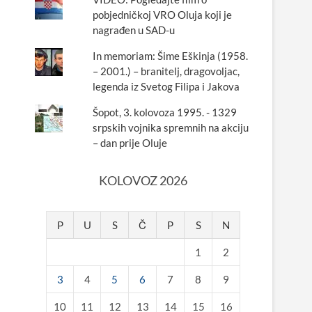
pobjedničkoj VRO Oluja koji je
nagrađen u SAD-u
In memoriam: Šime Eškinja (1958.
– 2001.) – branitelj, dragovoljac,
legenda iz Svetog Filipa i Jakova
Šopot, 3. kolovoza 1995. - 1329
srpskih vojnika spremnih na akciju
– dan prije Oluje
KOLOVOZ 2026
P
U
S
Č
P
S
N
1
2
3
4
5
6
7
8
9
10
11
12
13
14
15
16