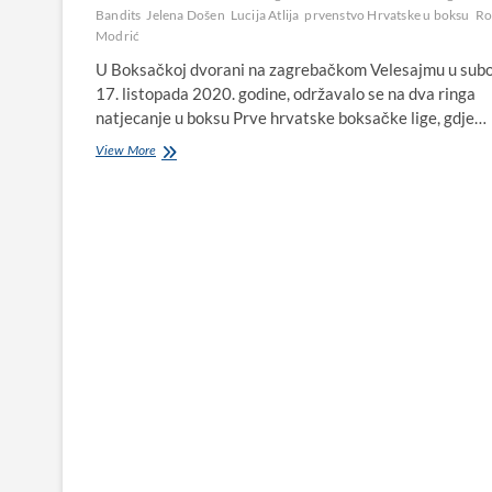
Bandits
Jelena Došen
Lucija Atlija
prvenstvo Hrvatske u boksu
Ro
Modrić
U Boksačkoj dvorani na zagrebačkom Velesajmu u subo
17. listopada 2020. godine, održavalo se na dva ringa
natjecanje u boksu Prve hrvatske boksačke lige, gdje…
Jelena
View More
Došen
i
Lucija
Atlija
briljirale
u
boksu,
obje
u
Zagrebu
pobijedile
svoje
suparnice
u
ringu