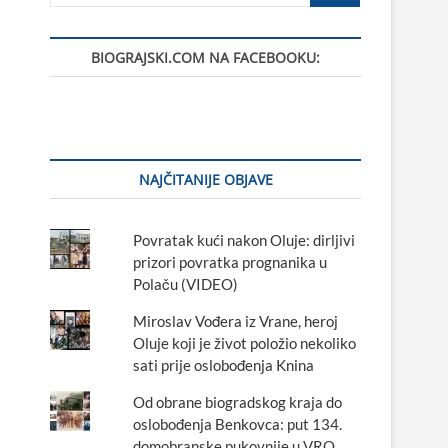
BIOGRAJSKI.COM NA FACEBOOKU:
NAJČITANIJE OBJAVE
Povratak kući nakon Oluje: dirljivi
prizori povratka prognanika u
Polaču (VIDEO)
Miroslav Vođera iz Vrane, heroj
Oluje koji je život položio nekoliko
sati prije oslobođenja Knina
Od obrane biogradskog kraja do
oslobođenja Benkovca: put 134.
domobranske pukovnije u VRO