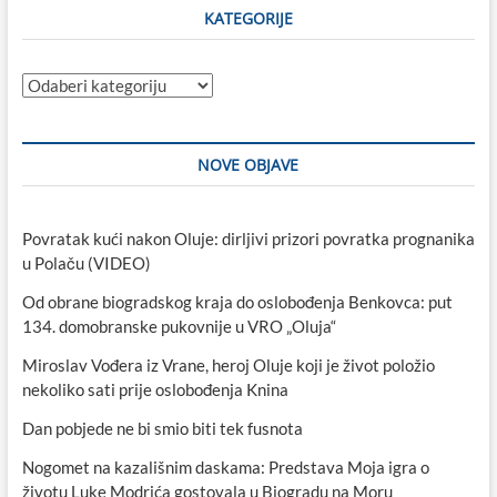
KATEGORIJE
Kategorije
NOVE OBJAVE
Povratak kući nakon Oluje: dirljivi prizori povratka prognanika
u Polaču (VIDEO)
Od obrane biogradskog kraja do oslobođenja Benkovca: put
134. domobranske pukovnije u VRO „Oluja“
Miroslav Vođera iz Vrane, heroj Oluje koji je život položio
nekoliko sati prije oslobođenja Knina
Dan pobjede ne bi smio biti tek fusnota
Nogomet na kazališnim daskama: Predstava Moja igra o
životu Luke Modrića gostovala u Biogradu na Moru