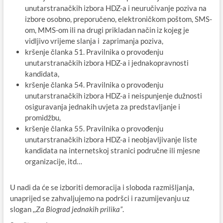
unutarstranačkih izbora HDZ-a i neuručivanje poziva na
izbore osobno, preporučeno, elektroničkom poštom, SMS-
om, MMS-om ili na drugi prikladan način iz kojeg je
vidljivo vrijeme slanja i zaprimanja poziva,
kršenje članka 51. Pravilnika o provođenju
unutarstranačkih izbora HDZ-a i jednakopravnosti
kandidata,
kršenje članka 54. Pravilnika o provođenju
unutarstranačkih izbora HDZ-a i neispunjenje dužnosti
osiguravanja jednakih uvjeta za predstavljanje i
promidžbu,
kršenje članka 55. Pravilnika o provođenju
unutarstranačkih izbora HDZ-a i neobjavljivanje liste
kandidata na internetskoj stranici područne ili mjesne
organizacije, itd…
U nadi da će se izboriti demoracija i sloboda razmišljanja,
unaprijed se zahvaljujemo na podršci i razumijevanju uz
slogan
,,Za Biograd jednakih prilika”
.