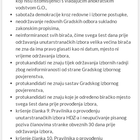
koji nisu istomišljenici s vladajućim anokratskim
vodstvom G.O.,
sabotaža demokracije kroz redovne i izborne postupke,
neodržavanje redovnih Gradskih odbora sukladno
zakonskim propisima,
neinformiranost svih birača, čime svega šest dana prije
održavanja unutarstranačkih izbora velika većina birača
ne zna da ima pravo glasati kao ni datum, mjesto ni
vrijeme održavanja izbora,
protukandidati ne znaju tijek održavanja izbornih radnji
zbog neinformiranosti od strane Gradskog izbornog
povjerenstva,
protukandidati ne znaju sastav Gradskog izbornog
povjerenstva,
protukandidati ne znaju koje je određeno biračko mjesto
svega šest dana prije provođenja izbora,
kršenje članka 9. Pravilnika o provođenju
unutarstranačkih izbora HDZ-a i neupućivanje pisanog
poziva članovima stranke obveznih 30 dana prije
održavanja izbora,
kršenje članka 10. Pravilnika o provođenju