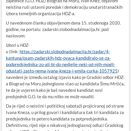
zajednice (G.O. HDZ) Biograd na Moru, Ivan Knez, objavom
neistina ruši ustavni poredak i demokraciju unutarstranačkih
izbora temeljnih organizacija HDZ-a.
U navedenom članku objavljenom dana 15. studenoga 2020.
godine, na portalu: zadarski.slobodnadalmacija.hr, pod
naslovom:
Izbori u HDZ-
u
(link:
https://zadarski.slobodnadalmacija.hr/zadar/4-
kantuna/osam-zadarskih-hdz-ovaca-kandidiralo-se-za-
podpredsjednika-zo-ali-bi-do-nedjelje-neki-od-njih-mogli-
odustati-zasto-nema-ivana-kneza-i-emila-curka-1057925
)
navedeni je između ostalog izjavio kako je Gradski odbor HDZ-
a Biograd na Moru
jednoglasno
stao uz kandidata Šimu Mršića,
te da je uvjeren kako je baš navedeni kandidat
novi
predsjednik
G.O. te da mu
nitko ne može nauditi
.
Da je riječ o neistini i političkoj sabotaži projiciranoj od strane
Ivana Kneza, u prilog govori i kandidatura čak tri kandidata za
predsjednika te petero kandidata za potpredsjednika.
Definitivno, riječ nije o nikakvoj jednoglasnoj odluci Gradskog