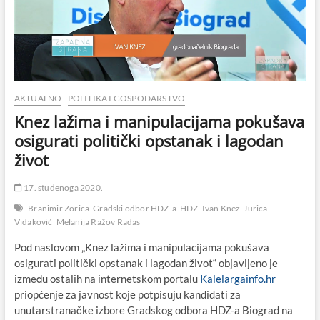
AKTUALNO
POLITIKA I GOSPODARSTVO
Knez lažima i manipulacijama pokušava
osigurati politički opstanak i lagodan
život
17. studenoga 2020.
Branimir Zorica
Gradski odbor HDZ-a
HDZ
Ivan Knez
Jurica
Vidaković
Melanija Ražov Radas
Pod naslovom „Knez lažima i manipulacijama pokušava
osigurati politički opstanak i lagodan život“ objavljeno je
između ostalih na internetskom portalu
Kalelargainfo.hr
priopćenje za javnost koje potpisuju kandidati za
unutarstranačke izbore Gradskog odbora HDZ-a Biograd na