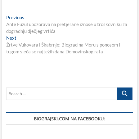
Navigacija
Previous
Previous
post:
Ante Fuzul upozorava na pretjerane iznose u troškovniku za
objava
dogradnju dječjeg vrtića
Next
Next
post:
Žrtve Vukovara i Škabrnje: Biograd na Moru s ponosom i
tugom sjeća se najtežih dana Domovinskog rata
Search
…
BIOGRAJSKI.COM NA FACEBOOKU: