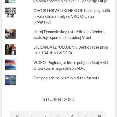
vojnika spremnih na akciju – dan prije Oluje
OVO SU HRVATSKI HEROJI: Popis poginulih
hrvatskih branitelja u VRO Oluja za
Hrvatsku!
Heroj Domovinskog rata Miroslav Vođera
zaslužuje spomenik u rodnoj Vrani
SJEĆANJA IZ "OLUJE": U Benkovac je prva
ušla 134. d. p. (VIDEO)
VIDEO: Pogledajte film o pobjedničkoj VRO
Oluja koji je nagrađen u SAD-u
Dan pobjede ne bi smio biti tek fusnota
STUDENI 2020
P
U
S
Č
P
S
N