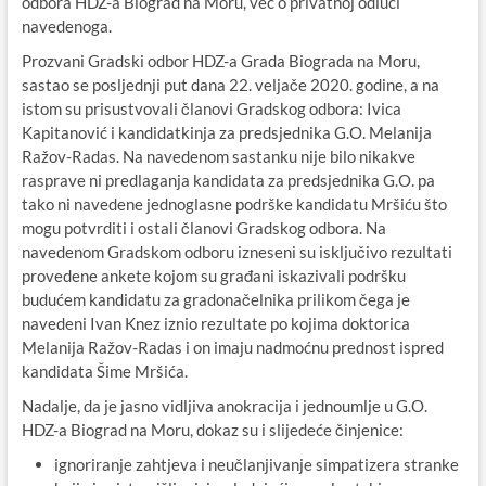
odbora HDZ-a Biograd na Moru, već o privatnoj odluci
navedenoga.
Prozvani Gradski odbor HDZ-a Grada Biograda na Moru,
sastao se posljednji put dana 22. veljače 2020. godine, a na
istom su prisustvovali članovi Gradskog odbora: Ivica
Kapitanović i kandidatkinja za predsjednika G.O. Melanija
Ražov-Radas. Na navedenom sastanku nije bilo nikakve
rasprave ni predlaganja kandidata za predsjednika G.O. pa
tako ni navedene jednoglasne podrške kandidatu Mršiću što
mogu potvrditi i ostali članovi Gradskog odbora. Na
navedenom Gradskom odboru izneseni su isključivo rezultati
provedene ankete kojom su građani iskazivali podršku
budućem kandidatu za gradonačelnika prilikom čega je
navedeni Ivan Knez iznio rezultate po kojima doktorica
Melanija Ražov-Radas i on imaju nadmoćnu prednost ispred
kandidata Šime Mršića.
Nadalje, da je jasno vidljiva anokracija i jednoumlje u G.O.
HDZ-a Biograd na Moru, dokaz su i slijedeće činjenice:
ignoriranje zahtjeva i neučlanjivanje simpatizera stranke