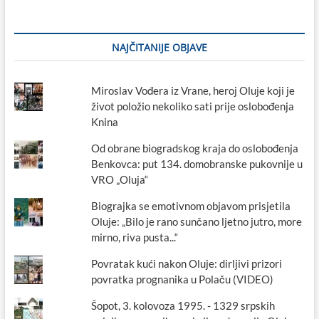
NAJČITANIJE OBJAVE
Miroslav Vođera iz Vrane, heroj Oluje koji je
život položio nekoliko sati prije oslobođenja
Knina
Od obrane biogradskog kraja do oslobođenja
Benkovca: put 134. domobranske pukovnije u
VRO „Oluja“
Biograjka se emotivnom objavom prisjetila
Oluje: „Bilo je rano sunčano ljetno jutro, more
mirno, riva pusta...“
Povratak kući nakon Oluje: dirljivi prizori
povratka prognanika u Polaču (VIDEO)
Šopot, 3. kolovoza 1995. - 1329 srpskih