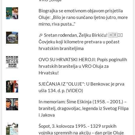
Biograjka se emotivnom objavom prisjetila
Oluje: „Bilo je rano sunčano ljetno jutro, more
mirno, riva pusta...“
🎉 Sretan rođendan, Željku Birkiću! 🇭🇷🏃‍♂️
Čovjeku koji kilometre pretvara u počast
hrvatskim braniteljima
OVO SU HRVATSKI HEROJI: Popis poginulih
hrvatskih branitelja u VRO Oluja za
Hrvatsku!
SJEĆANJA IZ "OLUJE": U Benkovac je prva
ušla 134. d. p. (VIDEO)
In memoriam: Šime Eškinja (1958. – 2001.) –
branitelj, dragovoljac, legenda iz Svetog Filipa
i Jakova
Šopot, 3. kolovoza 1995. - 1329 srpskih
vojnika spremnih na akciju – dan prije Oluje