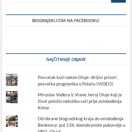
…
BIOGRAJSKI.COM NA FACEBOOKU:
NAJČITANIJE OBJAVE
Povratak kući nakon Oluje: dirljivi prizori
povratka prognanika u Polaču (VIDEO)
Miroslav Vođera iz Vrane, heroj Oluje koji je
život položio nekoliko sati prije oslobođenja
Knina
Od obrane biogradskog kraja do oslobođenja
Benkovca: put 134. domobranske pukovnije u
VRO „Oluja“