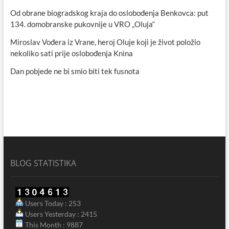
Od obrane biogradskog kraja do oslobođenja Benkovca: put
134. domobranske pukovnije u VRO „Oluja“
Miroslav Vođera iz Vrane, heroj Oluje koji je život položio
nekoliko sati prije oslobođenja Knina
Dan pobjede ne bi smio biti tek fusnota
BLOG STATISTIKA
Users Today : 253
Users Yesterday : 2415
This Month : 9887