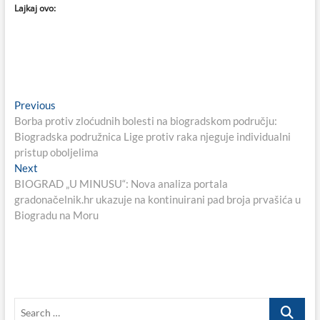
Lajkaj ovo:
Navigacija
Previous
Previous
post:
Borba protiv zloćudnih bolesti na biogradskom području:
objava
Biogradska podružnica Lige protiv raka njeguje individualni
pristup oboljelima
Next
Next
post:
BIOGRAD „U MINUSU“: Nova analiza portala
gradonačelnik.hr ukazuje na kontinuirani pad broja prvašića u
Biogradu na Moru
Search