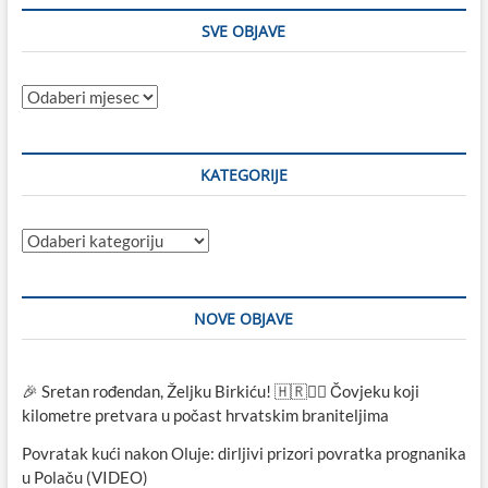
SVE OBJAVE
Sve
objave
KATEGORIJE
Kategorije
NOVE OBJAVE
🎉 Sretan rođendan, Željku Birkiću! 🇭🇷🏃‍♂️ Čovjeku koji
kilometre pretvara u počast hrvatskim braniteljima
Povratak kući nakon Oluje: dirljivi prizori povratka prognanika
u Polaču (VIDEO)