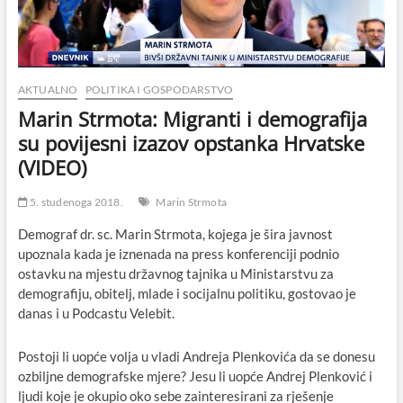
AKTUALNO
POLITIKA I GOSPODARSTVO
Marin Strmota: Migranti i demografija
su povijesni izazov opstanka Hrvatske
(VIDEO)
5. studenoga 2018.
Marin Strmota
Demograf dr. sc. Marin Strmota, kojega je šira javnost
upoznala kada je iznenada na press konferenciji podnio
ostavku na mjestu državnog tajnika u Ministarstvu za
demografiju, obitelj, mlade i socijalnu politiku, gostovao je
danas i u Podcastu Velebit.
Postoji li uopće volja u vladi Andreja Plenkovića da se donesu
ozbiljne demografske mjere? Jesu li uopće Andrej Plenković i
ljudi koje je okupio oko sebe zainteresirani za rješenje