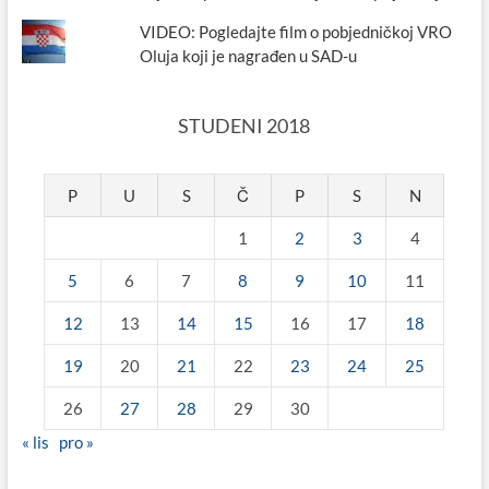
VIDEO: Pogledajte film o pobjedničkoj VRO
Oluja koji je nagrađen u SAD-u
STUDENI 2018
P
U
S
Č
P
S
N
1
2
3
4
5
6
7
8
9
10
11
12
13
14
15
16
17
18
19
20
21
22
23
24
25
26
27
28
29
30
« lis
pro »