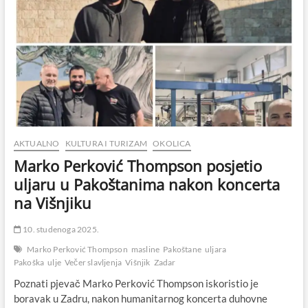
AKTUALNO
KULTURA I TURIZAM
OKOLICA
Marko Perković Thompson posjetio
uljaru u Pakoštanima nakon koncerta
na Višnjiku
10. studenoga 2025.
Marko Perković Thompson
masline
Pakoštane
uljara
Pakoška
ulje
Večer slavljenja
Višnjik
Zadar
Poznati pjevač Marko Perković Thompson iskoristio je
boravak u Zadru, nakon humanitarnog koncerta duhovne