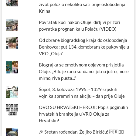
život položio nekoliko sati prije oslobođenja
Knina
Povratak kući nakon Oluje: dirljivi prizori
povratka prognanika u Polaču (VIDEO)
Od obrane biogradskog kraja do oslobođenja
Benkovca: put 134. domobranske pukovnije u
VRO „Oluja“
Biograjka se emotivnom objavom prisjetila
Oluje: „Bilo je rano sunčano ljetno jutro, more
mirno, riva pusta...“
Šopot, 3. kolovoza 1995. - 1329 srpskih
vojnika spremnih na akciju – dan prije Oluje
OVO SU HRVATSKI HEROJI: Popis poginulih
hrvatskih branitelja u VRO Oluja za
Hrvatsku!
🎉 Sretan rođendan, Željko Birkiću! 🇭🇷🏃‍♂️