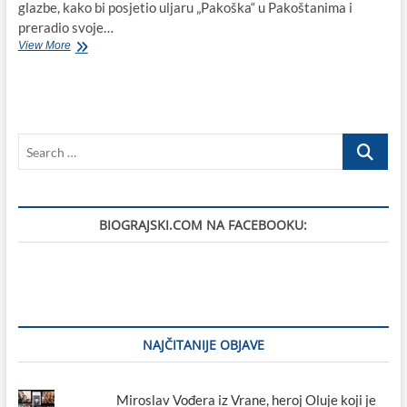
glazbe, kako bi posjetio uljaru „Pakoška“ u Pakoštanima i
preradio svoje…
Marko
View More
Perković
Thompson
posjetio
uljaru
u
Search
Pakoštanima
nakon
…
koncerta
na
Višnjiku
BIOGRAJSKI.COM NA FACEBOOKU:
NAJČITANIJE OBJAVE
Miroslav Vođera iz Vrane, heroj Oluje koji je