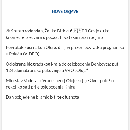
NOVE OBJAVE
🎉 Sretan rođendan, Željko Birkiću! 🇭🇷🏃‍♂️ Čovjeku koji
kilometre pretvara u počast hrvatskim braniteljima
Povratak kući nakon Oluje: dirljivi prizori povratka prognanika
u Polaču (VIDEO)
Od obrane biogradskog kraja do oslobođenja Benkovca: put
134. domobranske pukovnije u VRO „Oluja“
Miroslav Vođera iz Vrane, heroj Oluje koji je život položio
nekoliko sati prije oslobođenja Knina
Dan pobjede ne bi smio biti tek fusnota