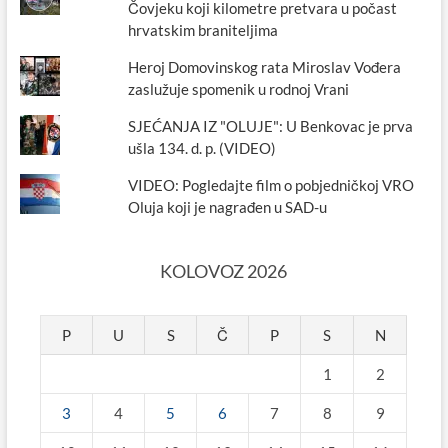
Čovjeku koji kilometre pretvara u počast
hrvatskim braniteljima
Heroj Domovinskog rata Miroslav Vođera
zaslužuje spomenik u rodnoj Vrani
SJEĆANJA IZ "OLUJE": U Benkovac je prva
ušla 134. d. p. (VIDEO)
VIDEO: Pogledajte film o pobjedničkoj VRO
Oluja koji je nagrađen u SAD-u
KOLOVOZ 2026
P
U
S
Č
P
S
N
1
2
3
4
5
6
7
8
9