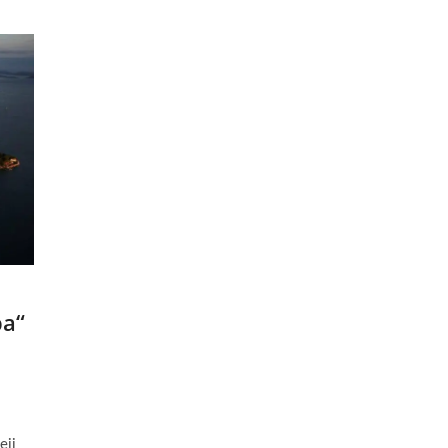
ba“
eji