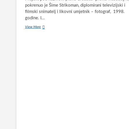
pokrenuo je Šime Strikoman, diplomirani televizijski i
filmski snimatelj i likovni umjetnik – fotograf, 1998.
godine. I…
Fotografija
View More
Biograda
„U
zrcalu
neba“
iz
Strikomanovog
projekta
Terra
Croatica