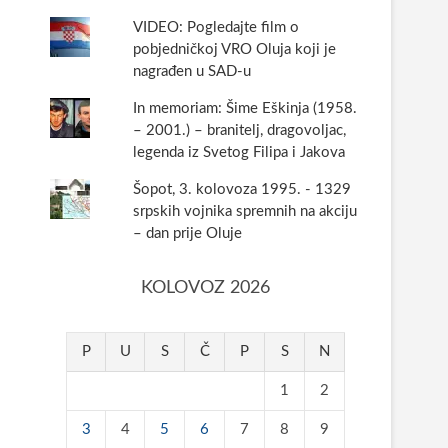
VIDEO: Pogledajte film o
pobjedničkoj VRO Oluja koji je
nagrađen u SAD-u
In memoriam: Šime Eškinja (1958.
– 2001.) – branitelj, dragovoljac,
legenda iz Svetog Filipa i Jakova
Šopot, 3. kolovoza 1995. - 1329
srpskih vojnika spremnih na akciju
– dan prije Oluje
KOLOVOZ 2026
P
U
S
Č
P
S
N
1
2
3
4
5
6
7
8
9