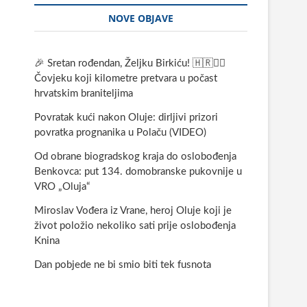
NOVE OBJAVE
🎉 Sretan rođendan, Željku Birkiću! 🇭🇷🏃‍♂️
Čovjeku koji kilometre pretvara u počast
hrvatskim braniteljima
Povratak kući nakon Oluje: dirljivi prizori
povratka prognanika u Polaču (VIDEO)
Od obrane biogradskog kraja do oslobođenja
Benkovca: put 134. domobranske pukovnije u
VRO „Oluja“
Miroslav Vođera iz Vrane, heroj Oluje koji je
život položio nekoliko sati prije oslobođenja
Knina
Dan pobjede ne bi smio biti tek fusnota