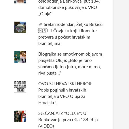
oslobođenja Benkovca: put 134.
domobranske pukovnije u VRO
„Oluja“
🎉 Sretan rođendan, Željku Birkiću!
🇭🇷🏃‍♂️ Čovjeku koji kilometre
pretvara u počast hrvatskim
braniteljima
Biograjka se emotivnom objavom
prisjetila Oluje: „Bilo je rano
sunčano ljetno jutro, more mirno,
riva pusta...“
OVO SU HRVATSKI HEROJI:
Popis poginulih hrvatskih
branitelja u VRO Oluja za
Hrvatsku!
SJEĆANJA IZ "OLUJE": U
Benkovac je prva ušla 134. d. p.
(VIDEO)