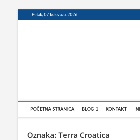
Skip
Petak, 07 kolovoza, 2026
to
content
POČETNA STRANICA
BLOG
KONTAKT
IN
Oznaka:
Terra Croatica