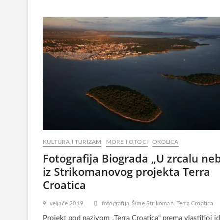
KULTURA I TURIZAM
MORE I OTOCI
OKOLICA
Fotografija Biograda „U zrcalu ne
iz Strikomanovog projekta Terra
Croatica
9. veljače 2019.
fotografija
Šime Strikoman
Terra Croatica
Projekt pod nazivom „Terra Croatica“ prema vlastitioj id