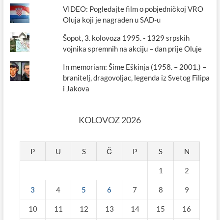
VIDEO: Pogledajte film o pobjedničkoj VRO
Oluja koji je nagrađen u SAD-u
Šopot, 3. kolovoza 1995. - 1329 srpskih
vojnika spremnih na akciju – dan prije Oluje
In memoriam: Šime Eškinja (1958. – 2001.) –
branitelj, dragovoljac, legenda iz Svetog Filipa
i Jakova
KOLOVOZ 2026
P
U
S
Č
P
S
N
1
2
3
4
5
6
7
8
9
10
11
12
13
14
15
16