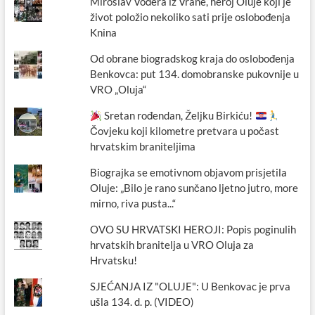
Miroslav Vođera iz Vrane, heroj Oluje koji je
život položio nekoliko sati prije oslobođenja
Knina
Od obrane biogradskog kraja do oslobođenja
Benkovca: put 134. domobranske pukovnije u
VRO „Oluja“
Sretan rođendan, Željku Birkiću!
Čovjeku koji kilometre pretvara u počast
hrvatskim braniteljima
Biograjka se emotivnom objavom prisjetila
Oluje: „Bilo je rano sunčano ljetno jutro, more
mirno, riva pusta...“
OVO SU HRVATSKI HEROJI: Popis poginulih
hrvatskih branitelja u VRO Oluja za
Hrvatsku!
SJEĆANJA IZ "OLUJE": U Benkovac je prva
ušla 134. d. p. (VIDEO)