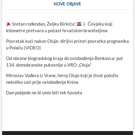
NOVE OBJAVE
Sretan rođendan, Željku Birkiću!
Čovjeku koji
kilometre pretvara u počast hrvatskim braniteljima
Povratak kući nakon Oluje: dirljivi prizori povratka prognanika
u Polaču (VIDEO)
Od obrane biogradskog kraja do oslobođenja Benkovca: put
134. domobranske pukovnije u VRO „Oluja“
Miroslav Vođera iz Vrane, heroj Oluje koji je život položio
nekoliko sati prije oslobođenja Knina
Dan pobjede ne bi smio biti tek fusnota