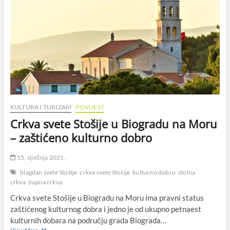
KULTURA I TURIZAM
POVIJEST
Crkva svete Stošije u Biogradu na Moru
– zaštićeno kulturno dobro
15. siječnja 2021.
blagdan svete Stošije
crkva svete Stošije
kulturno dobro
stolna
crkva
župna crkva
Crkva svete Stošije u Biogradu na Moru ima pravni status
zaštićenog kulturnog dobra i jedno je od ukupno petnaest
kulturnih dobara na području grada Biograda…
Crkva