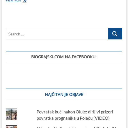
View More
svete
Stošije
u
Biogradu
na
Search
Moru
–
…
zaštićeno
kulturno
dobro
BIOGRAJSKI.COM NA FACEBOOKU:
NAJČITANIJE OBJAVE
Povratak kući nakon Oluje: dirljivi prizori
povratka prognanika u Polaču (VIDEO)