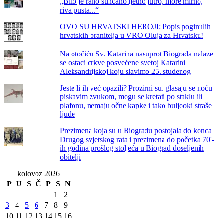
„Bilo je rano sunčano ljetno jutro, more mirno,
riva pusta...“
OVO SU HRVATSKI HEROJI: Popis poginulih
hrvatskih branitelja u VRO Oluja za Hrvatsku!
Na otočiću Sv. Katarina nasuprot Biograda nalaze
se ostaci crkve posvećene svetoj Katarini
Aleksandrijskoj koju slavimo 25. studenog
Jeste li ih već opazili? Prozirni su, glasaju se noću
piskavim zvukom, mogu se kretati po staklu ili
plafonu, nemaju očne kapke i tako buljooki straše
ljude
Prezimena koja su u Biogradu postojala do konca
Drugog svjetskog rata i prezimena do početka 70'-
ih godina prošlog stoljeća u Biograd doseljenih
obitelji
kolovoz 2026
P
U
S
Č
P
S
N
1
2
3
4
5
6
7
8
9
10
11
12
13
14
15
16