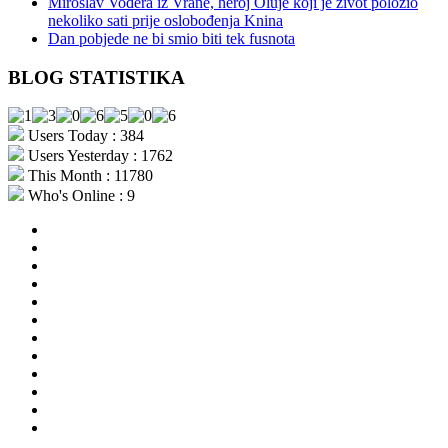
Miroslav Vođera iz Vrane, heroj Oluje koji je život položio
nekoliko sati prije oslobođenja Knina
Dan pobjede ne bi smio biti tek fusnota
BLOG STATISTIKA
Users Today : 384
Users Yesterday : 1762
This Month : 11780
Who's Online : 9
aktualno
povijest
kultura
i
politika
turizam
i
more
gospodarstvo
i
sport
otoci
i
okolica
rekreacija
odgoj
i
zabava
obrazovanje
recepti
Ciprine
beside
Nekategorizirano