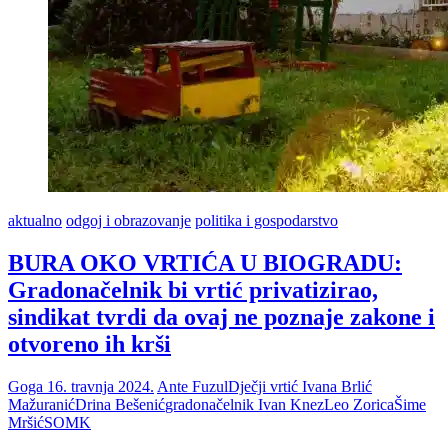
aktualno
odgoj i obrazovanje
politika i gospodarstvo
BURA OKO VRTIĆA U BIOGRADU:
Gradonačelnik bi vrtić privatizirao,
sindikat tvrdi da ovaj ne poznaje zakone i
otvoreno ih krši
Goga
16. travnja 2024.
Ante Fuzul
Dječji vrtić Ivana Brlić
Mažuranić
Drina Bešenić
gradonačelnik Ivan Knez
Leo Zorica
Šime
Mršić
SOMK