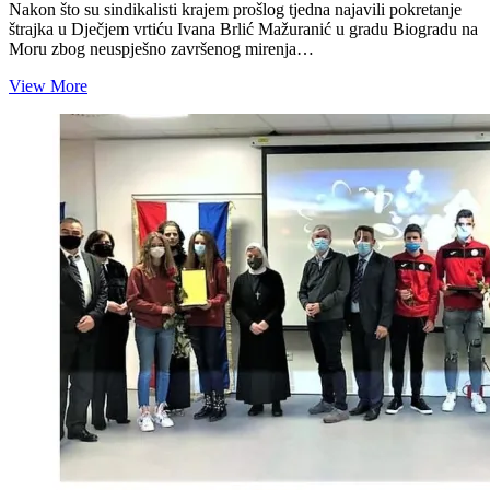
Nakon što su sindikalisti krajem prošlog tjedna najavili pokretanje
štrajka u Dječjem vrtiću Ivana Brlić Mažuranić u gradu Biogradu na
Moru zbog neuspješno završenog mirenja…
BURA
View More
OKO
VRTIĆA
U
BIOGRADU:
Gradonačelnik
bi
vrtić
privatizirao,
sindikat
tvrdi
da
ovaj
ne
poznaje
zakone
i
otvoreno
ih
krši