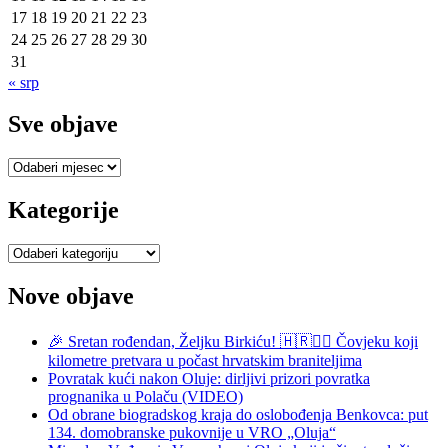
17
18
19
20
21
22
23
24
25
26
27
28
29
30
31
« srp
Sve objave
Sve
objave
Kategorije
Kategorije
Nove objave
🎉 Sretan rođendan, Željku Birkiću! 🇭🇷🏃‍♂️ Čovjeku koji
kilometre pretvara u počast hrvatskim braniteljima
Povratak kući nakon Oluje: dirljivi prizori povratka
prognanika u Polaču (VIDEO)
Od obrane biogradskog kraja do oslobođenja Benkovca: put
134. domobranske pukovnije u VRO „Oluja“