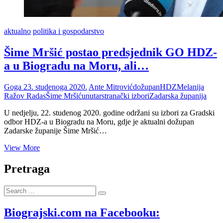
aktualno
politika i gospodarstvo
Šime Mršić postao predsjednik GO HDZ-
a u Biogradu na Moru, ali…
Goga
23. studenoga 2020.
Ante Mitrović
dožupan
HDZ
Melanija
Ražov Radas
Šime Mršić
unutarstranački izbori
Zadarska županija
U nedjelju, 22. studenog 2020. godine održani su izbori za Gradski
odbor HDZ-a u Biogradu na Moru, gdje je aktualni dožupan
Zadarske županije Šime Mršić…
Šime
View More
Mršić
postao
Pretraga
predsjednik
GO
Search
HDZ-
…
a
u
Biograjski.com na Facebooku:
Biogradu