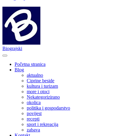
Biograjski
Početna stranica
Blog
aktualno
Ciprine beside
kultura i turizam
more i otoci
Nekategorizirano
okolica
politika i gospodarstvo
povijest
recepti
sport i rekreacija
zabava
Kontakt