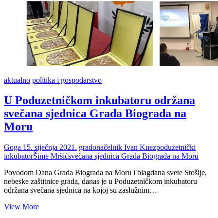
aktualno
politika i gospodarstvo
U Poduzetničkom inkubatoru održana
svečana sjednica Grada Biograda na
Moru
Goga
15. siječnja 2021.
gradonačelnik Ivan Knez
poduzetnički
inkubator
Šime Mršić
svečana sjednica Grada Biograda na Moru
Povodom Dana Grada Biograda na Moru i blagdana svete Stošije,
nebeske zaštitnice grada, danas je u Poduzetničkom inkubatoru
održana svečana sjednica na kojoj su zaslužnim…
U
View More
Poduzetničkom