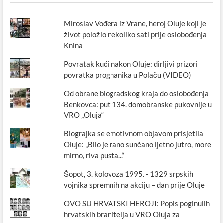
Miroslav Vođera iz Vrane, heroj Oluje koji je
život položio nekoliko sati prije oslobođenja
Knina
Povratak kući nakon Oluje: dirljivi prizori
povratka prognanika u Polaču (VIDEO)
Od obrane biogradskog kraja do oslobođenja
Benkovca: put 134. domobranske pukovnije u
VRO „Oluja“
Biograjka se emotivnom objavom prisjetila
Oluje: „Bilo je rano sunčano ljetno jutro, more
mirno, riva pusta...“
Šopot, 3. kolovoza 1995. - 1329 srpskih
vojnika spremnih na akciju – dan prije Oluje
OVO SU HRVATSKI HEROJI: Popis poginulih
hrvatskih branitelja u VRO Oluja za