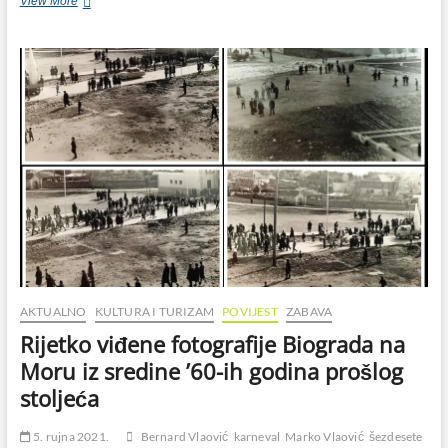
Biograd
View More
sredinom
’60-
ih:
„Gledaju
filmove
samo
ljeti“
AKTUALNO
KULTURA I TURIZAM
POVIJEST
ZABAVA
Rijetko viđene fotografije Biograda na
Moru iz sredine ’60-ih godina prošlog
stoljeća
5. rujna 2021.
Bernard Vlaović
karneval
Marko Vlaović
šezdesete