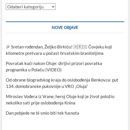
Kategorije
NOVE OBJAVE
🎉 Sretan rođendan, Željko Birkiću! 🇭🇷🏃‍♂️ Čovjeku koji
kilometre pretvara u počast hrvatskim braniteljima
Povratak kući nakon Oluje: dirljivi prizori povratka
prognanika u Polaču (VIDEO)
Od obrane biogradskog kraja do oslobođenja Benkovca: put
134. domobranske pukovnije u VRO „Oluja“
Miroslav Vođera iz Vrane, heroj Oluje koji je život položio
nekoliko sati prije oslobođenja Knina
Dan pobjede ne bi smio biti tek fusnota