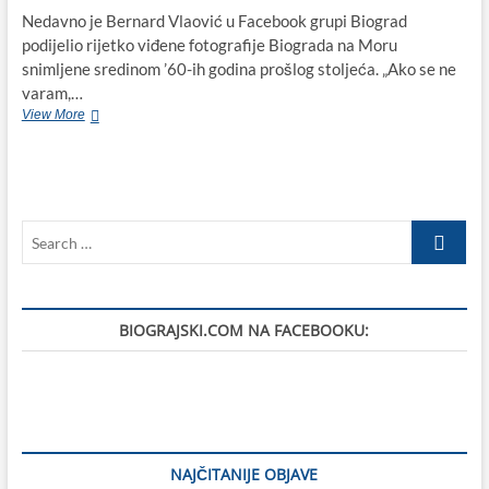
Nedavno je Bernard Vlaović u Facebook grupi Biograd
podijelio rijetko viđene fotografije Biograda na Moru
snimljene sredinom ’60-ih godina prošlog stoljeća. „Ako se ne
varam,…
Rijetko
View More
viđene
fotografije
Biograda
na
Moru
Search
iz
sredine
…
’60-
ih
godina
BIOGRAJSKI.COM NA FACEBOOKU:
prošlog
stoljeća
NAJČITANIJE OBJAVE