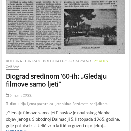
KULTURA I TURIZAM
POLITIKA I GOSPODARSTVO
POVIJEST
ZABAVA
Biograd sredinom ’60-ih: „Gledaju
filmove samo ljeti“
6. lipnja 2022.
film
Ilirija
ljetna pozornica
ljetno kino
šezdesete
socijalizam
„Gledaju filmove samo ljeti“ naslov je novinskog članka
objavljenog u Slobodnoj Dalmaciji 5. listopada 1965. godine,
gdje potpisnik J. Jelić vrlo kritično govori o prijekoj…