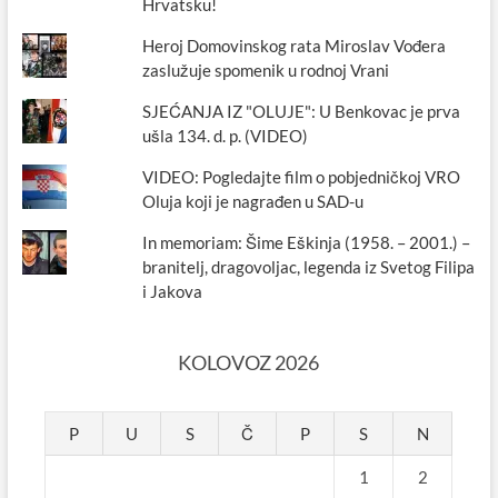
Hrvatsku!
Heroj Domovinskog rata Miroslav Vođera
zaslužuje spomenik u rodnoj Vrani
SJEĆANJA IZ "OLUJE": U Benkovac je prva
ušla 134. d. p. (VIDEO)
VIDEO: Pogledajte film o pobjedničkoj VRO
Oluja koji je nagrađen u SAD-u
In memoriam: Šime Eškinja (1958. – 2001.) –
branitelj, dragovoljac, legenda iz Svetog Filipa
i Jakova
KOLOVOZ 2026
P
U
S
Č
P
S
N
1
2