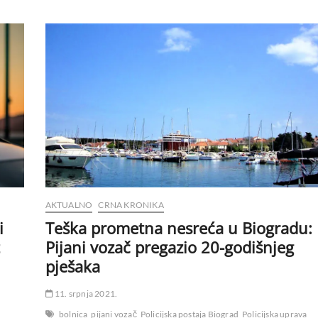
AKTUALNO
CRNA KRONIKA
i
Teška prometna nesreća u Biogradu:
Pijani vozač pregazio 20-godišnjeg
pješaka
11. srpnja 2021.
bolnica
pijani vozač
Policijska postaja Biograd
Policijska uprava