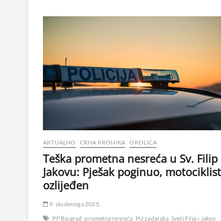
AKTUALNO
CRNA KRONIKA
OKOLICA
Teška prometna nesreća u Sv. Filip 
Jakovu: Pješak poginuo, motociklist
ozlijeđen
9. studenoga 2025.
PP Biograd
prometna nesreća
PU zadarska
Sveti Filip i Jakov