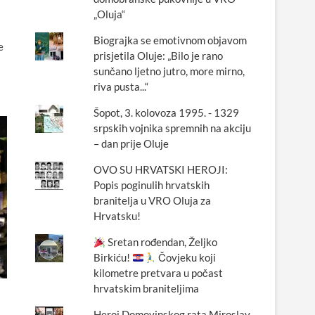
„Oluja“
Biograjka se emotivnom objavom
e
prisjetila Oluje: „Bilo je rano
sunčano ljetno jutro, more mirno,
riva pusta...“
Šopot, 3. kolovoza 1995. - 1329
srpskih vojnika spremnih na akciju
– dan prije Oluje
OVO SU HRVATSKI HEROJI:
Popis poginulih hrvatskih
branitelja u VRO Oluja za
Hrvatsku!
Sretan rođendan, Željko
Birkiću!
Čovjeku koji
kilometre pretvara u počast
hrvatskim braniteljima
Heroj Domovinskog rata Miroslav