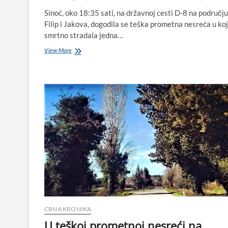
Sinoć, oko 18:35 sati, na državnoj cesti D-8 na području
Filip i Jakova, dogodila se teška prometna nesreća u koj
smrtno stradala jedna…
Teška
View More
prometna
nesreća
u
Sv.
Filip
i
Jakovu:
Pješak
poginuo,
motociklist
ozlijeđen
CRNA KRONIKA
U teškoj prometnoj nesreći na