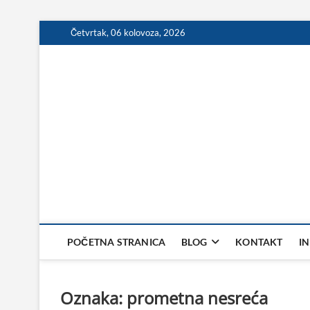
Skip
Četvrtak, 06 kolovoza, 2026
to
content
POČETNA STRANICA
BLOG
KONTAKT
I
Oznaka:
prometna nesreća