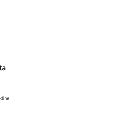
ta
odine
t