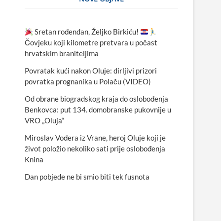
Sretan rođendan, Željko Birkiću!
Čovjeku koji kilometre pretvara u počast
hrvatskim braniteljima
Povratak kući nakon Oluje: dirljivi prizori
povratka prognanika u Polaču (VIDEO)
Od obrane biogradskog kraja do oslobođenja
Benkovca: put 134. domobranske pukovnije u
VRO „Oluja“
Miroslav Vođera iz Vrane, heroj Oluje koji je
život položio nekoliko sati prije oslobođenja
Knina
Dan pobjede ne bi smio biti tek fusnota