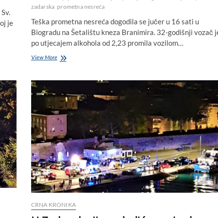
zadarska
prometna nesreća
 Sv.
Teška prometna nesreća dogodila se jučer u 16 sati u
oj je
Biogradu na Šetalištu kneza Branimira. 32-godišnji vozač j
po utjecajem alkohola od 2,23 promila vozilom…
Teška
View More
prometna
nesreća
u
Biogradu:
Pijani
vozač
pregazio
20-
godišnjeg
pješaka
CRNA KRONIKA