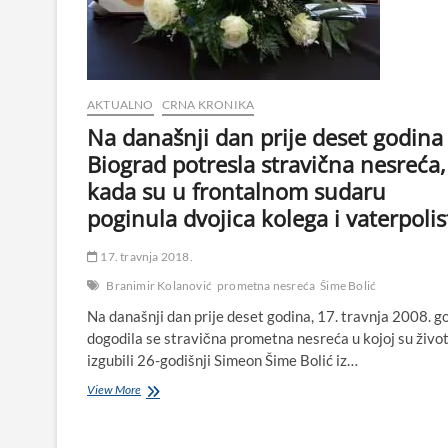
zadarsku
bolnicu
AKTUALNO
CRNA KRONIKA
Na današnji dan prije deset godina
Biograd potresla stravična nesreća,
kada su u frontalnom sudaru
poginula dvojica kolega i vaterpolis
17. travnja 2018.
Branimir Kolanović
prometna nesreća
Šime Bolić
Na današnji dan prije deset godina, 17. travnja 2008. g
dogodila se stravična prometna nesreća u kojoj su živo
izgubili 26-godišnji Simeon Šime Bolić iz…
Na
View More
današnji
dan
prije