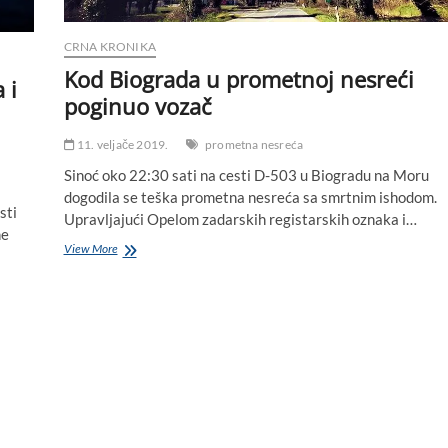
CRNA KRONIKA
Kod Biograda u prometnoj nesreći
 i
poginuo vozač
11. veljače 2019.
prometna nesreća
Sinoć oko 22:30 sati na cesti D-503 u Biogradu na Moru
dogodila se teška prometna nesreća sa smrtnim ishodom.
sti
Upravljajući Opelom zadarskih registarskih oznaka i…
ne
Kod
View More
Biograda
u
prometnoj
nesreći
poginuo
vozač