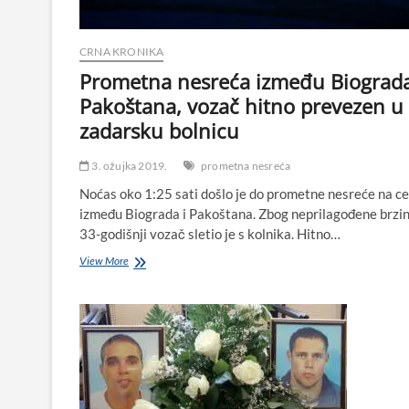
CRNA KRONIKA
Prometna nesreća između Biograda
Pakoštana, vozač hitno prevezen u
zadarsku bolnicu
3. ožujka 2019.
prometna nesreća
Noćas oko 1:25 sati došlo je do prometne nesreće na ce
između Biograda i Pakoštana. Zbog neprilagođene brzi
33-godišnji vozač sletio je s kolnika. Hitno…
Prometna
View More
nesreća
između
Biograda
i
Pakoštana,
vozač
hitno
prevezen
u