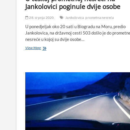
Jankolovici poginule dvije osobe
28. srpnja 2020.
Jankolovica
prometna nesreća
U ponedjeljak oko 20 sati u Biogradu na Moru, predio
Jankolovica, na državnoj cesti 503 došlo je do prometn
nesreće u kojoj su dvije osobe…
U
View More
teškoj
prometnoj
nesreći
na
Jankolovici
poginule
dvije
osobe