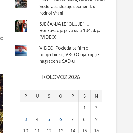
Vođera zaslužuje spomenik u
rodnoj Vrani
SJEĆANJA IZ "OLUJE": U
Benkovac je prva ušla 134. d. p.
(VIDEO)
oć
VIDEO: Pogledajte film o
pobjedničkoj VRO Oluja koji je
nagrađen u SAD-u
KOLOVOZ 2026
P
U
S
Č
P
S
N
1
2
3
4
5
6
7
8
9
10
11
12
13
14
15
16