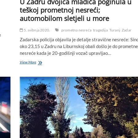
U Zadru dvojica mladića poginula u
teškoj prometnoj nesreći;
automobilom sletjeli u more
5. svibnja 2020.
prometna nesreća
tragedija
Turanj
Zadar
e
Zadarska policija objavila je detalje stravične nesreće: Sin
oko 23,15 u Zadru na Liburnskoj obali došlo je do prometne
nesreće kada je 20-godišnji vozač upravljao…
U
View More
Zadru
dvojica
mladića
poginula
u
teškoj
prometnoj
nesreći;
automobilom
sletjeli
u
more