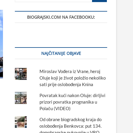
BIOGRAJSKI.COM NA FACEBOOKU:
NAJČITANIJE OBJAVE
Miroslav Vođera iz Vrane, heroj
Oluje koji je život položio nekoliko
sati prije oslobođenja Knina
Povratak kući nakon Oluje: dirljivi
prizori povratka prognanika u
Polaču (VIDEO)
Od obrane biogradskog kraja do
oslobođenja Benkovca: put 134.
domobranske pukovnije u VRO