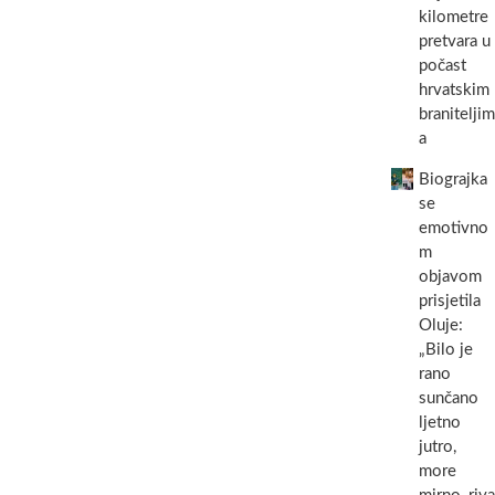
–
kilometre
Petar,
pretvara u
Mladen
i
počast
Davor
hrvatskim
u
braniteljim
Biogradu
a
na
Moru
Biograjka
spriječili
tragediju
se
emotivno
m
objavom
prisjetila
Oluje:
„Bilo je
rano
sunčano
ljetno
jutro,
more