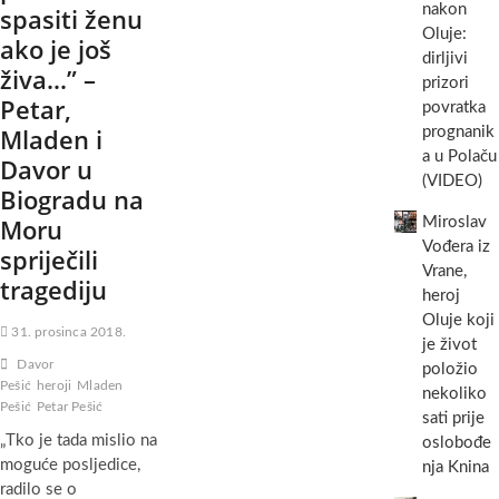
nakon
spasiti ženu
Oluje:
ako je još
dirljivi
živa…” –
prizori
Petar,
povratka
Mladen i
prognanik
a u Polaču
Davor u
(VIDEO)
Biogradu na
Moru
Miroslav
Vođera iz
spriječili
Vrane,
tragediju
heroj
Oluje koji
31. prosinca 2018.
je život
Davor
položio
Pešić
heroji
Mladen
nekoliko
Pešić
Petar Pešić
sati prije
„Tko je tada mislio na
oslobođe
moguće posljedice,
nja Knina
radilo se o