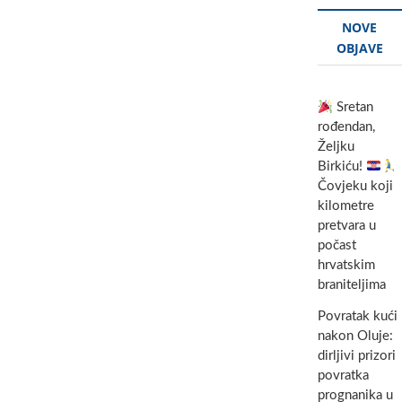
NOVE
OBJAVE
Sretan
rođendan,
Željku
Birkiću!
Čovjeku koji
kilometre
pretvara u
počast
hrvatskim
braniteljima
Povratak kući
nakon Oluje:
dirljivi prizori
povratka
prognanika u