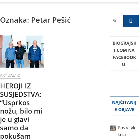
Oznaka:
Petar Pešić
Search
…
BIOGRAJSK
I.COM NA
FACEBOOK
U:
AKTUALNO
HEROJI IZ
SUSJEDSTVA:
“Usprkos
NAJČITANIJ
nožu, bilo mi
E OBJAVE
je u glavi
samo da
Povratak
pokušam
kući