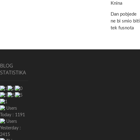
Knina
Dan pobjede
ne bi smio biti
tek fusnota
BLOG
STATISTIKA
Users
Today : 1191
Users
Yesterday :
2415