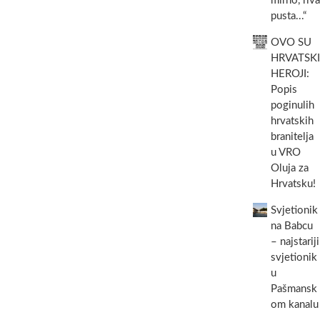
mirno, riva
pusta...“
OVO SU
HRVATSKI
HEROJI:
Popis
poginulih
hrvatskih
branitelja
u VRO
Oluja za
Hrvatsku!
Svjetionik
na Babcu
– najstariji
svjetionik
u
Pašmansk
om kanalu