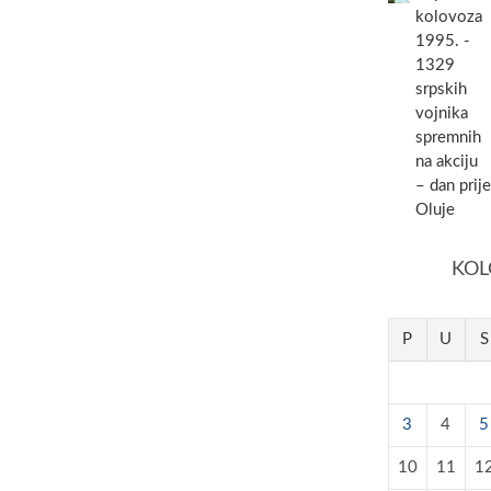
kolovoza
1995. -
1329
srpskih
vojnika
spremnih
na akciju
– dan prije
Oluje
KOL
P
U
S
3
4
5
10
11
1