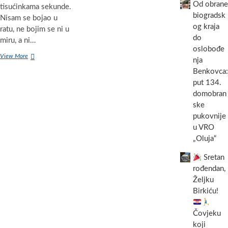
Od obrane
tisućinkama sekunde.
biogradsk
Nisam se bojao u
og kraja
ratu, ne bojim se ni u
do
miru, a ni…
oslobođe
HEROJI
View More
nja
IZ
Benkovca:
SUSJEDSTVA:
put 134.
“Usprkos
nožu,
domobran
bilo
ske
mi
pukovnije
je
u VRO
u
glavi
„Oluja“
samo
da
Sretan
pokušam
rođendan,
spasiti
Željku
ženu
Birkiću!
ako
je
još
Čovjeku
živa…”
koji