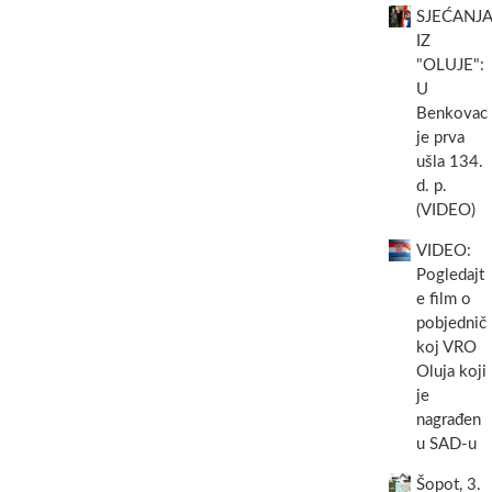
SJEĆANJA
IZ
"OLUJE":
U
Benkovac
je prva
ušla 134.
d. p.
(VIDEO)
VIDEO:
Pogledajt
e film o
pobjednič
koj VRO
Oluja koji
je
nagrađen
u SAD-u
Šopot, 3.