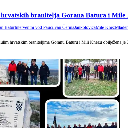
 hrvatskih branitelja Gorana Batura i Mile
an Batur
Interventni vod Pauci
Ivan Čerina
Jankolovica
Mile Knez
Mladen
nulim hrvatskim braniteljima Goranu Baturu i Mili Knezu obilježena je