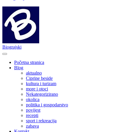
Biograjski
Početna stranica
Blog
aktualno
Ciprine beside
kultura i turizam
more i otoci
Nekategorizirano
okolica
politika i gospodarstvo
povijest
recepti
sport i rekreacija
zabava
Kontakt