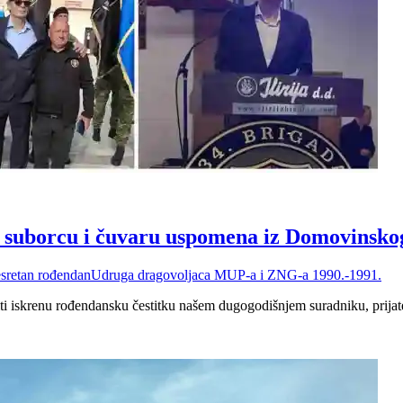
u, suborcu i čuvaru uspomena iz Domovinsko
e
sretan rođendan
Udruga dragovoljaca MUP-a i ZNG-a 1990.-1991.
ti iskrenu rođendansku čestitku našem dugogodišnjem suradniku, prijat