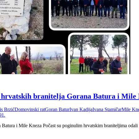
 hrvatskih branitelja Gorana Batura i Mile
s Brzić
Domovinski rat
Goran Batur
Ivan Kadija
Ivana Stamičar
Mile Kn
91.
na Batura i Mile Kneza Počast su poginulim hrvatskim braniteljima odali