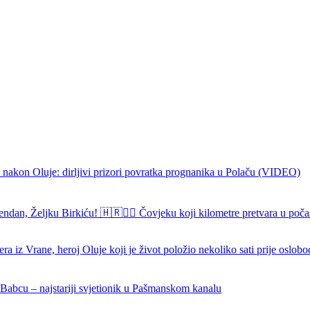
 nakon Oluje: dirljivi prizori povratka prognanika u Polaču (VIDEO)
endan, Željku Birkiću! 🇭🇷🏃‍♂️ Čovjeku koji kilometre pretvara u poča
ra iz Vrane, heroj Oluje koji je život položio nekoliko sati prije oslob
 Babcu – najstariji svjetionik u Pašmanskom kanalu