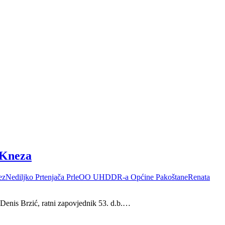
 Kneza
ez
Nediljko Prtenjača Prle
OO UHDDR-a Općine Pakoštane
Renata
 Denis Brzić, ratni zapovjednik 53. d.b.…