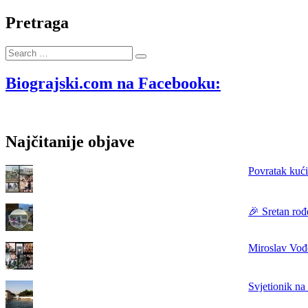
Obilježena
31.
Pretraga
obljetnica
pogibije
Search
hrvatskih
…
branitelja
Gorana
Biograjski.com na Facebooku:
Batura
i
Mile
Kneza
Najčitanije objave
Povratak kući
🎉 Sretan rođ
Miroslav Vođe
Svjetionik na