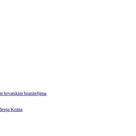
st hrvatskim braniteljima
ođenja Knina