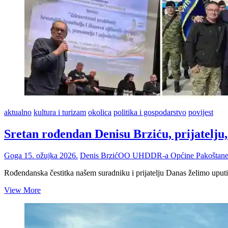
aktualno
kultura i turizam
okolica
politika i gospodarstvo
povijest
Sretan rođendan Denisu Brziću, prijatelj
Goga
15. ožujka 2026.
Denis Brzić
OO UHDDR-a Općine Pakoštan
Rođendanska čestitka našem suradniku i prijatelju Danas želimo uputi
Sretan
View More
rođendan
Denisu
Brziću,
prijatelju,