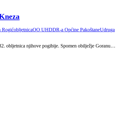
 Kneza
 Rogić
obljetnica
OO UHDDR-a Općine Pakoštane
Udruga
 32. obljetnica njihove pogibije. Spomen obilježje Goranu…