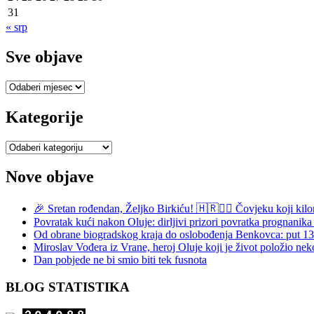
31
« srp
Sve objave
Sve
objave
Kategorije
Kategorije
Nove objave
🎉 Sretan rođendan, Željko Birkiću! 🇭🇷🏃‍♂️ Čovjeku koji kilo
Povratak kući nakon Oluje: dirljivi prizori povratka prognani
Od obrane biogradskog kraja do oslobođenja Benkovca: put 
Miroslav Vođera iz Vrane, heroj Oluje koji je život položio nek
Dan pobjede ne bi smio biti tek fusnota
BLOG STATISTIKA