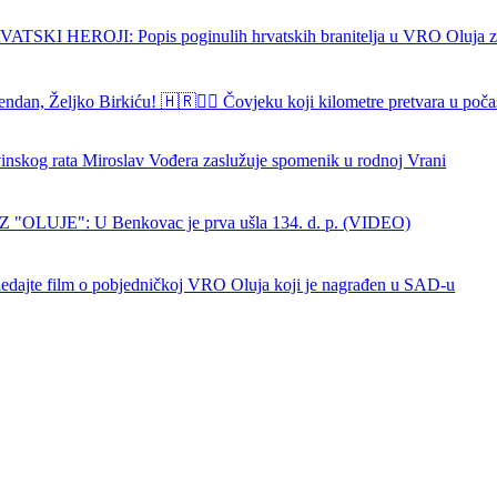
SKI HEROJI: Popis poginulih hrvatskih branitelja u VRO Oluja z
endan, Željko Birkiću! 🇭🇷🏃‍♂️ Čovjeku koji kilometre pretvara u poča
nskog rata Miroslav Vođera zaslužuje spomenik u rodnoj Vrani
 "OLUJE": U Benkovac je prva ušla 134. d. p. (VIDEO)
dajte film o pobjedničkoj VRO Oluja koji je nagrađen u SAD-u