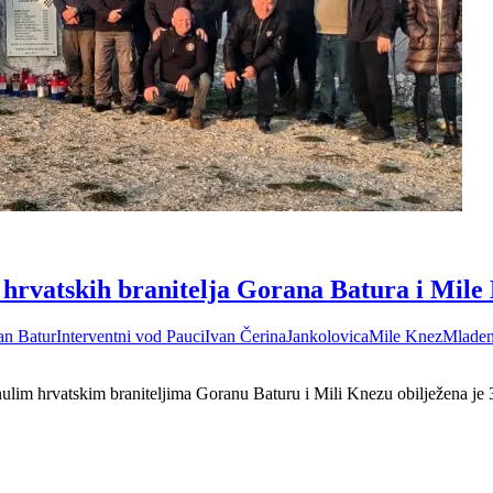
 hrvatskih branitelja Gorana Batura i Mile
an Batur
Interventni vod Pauci
Ivan Čerina
Jankolovica
Mile Knez
Mladen
nulim hrvatskim braniteljima Goranu Baturu i Mili Knezu obilježena je