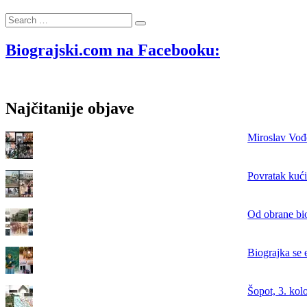
pogibije
Search
hrvatskih
…
branitelja
Gorana
Biograjski.com na Facebooku:
Batura
i
Mile
Kneza
Najčitanije objave
Miroslav Vođe
Povratak kući
Od obrane bi
Biograjka se 
Šopot, 3. kol