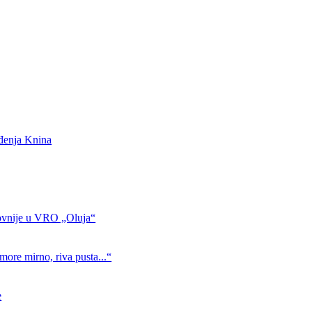
ođenja Knina
ovnije u VRO „Oluja“
more mirno, riva pusta...“
e