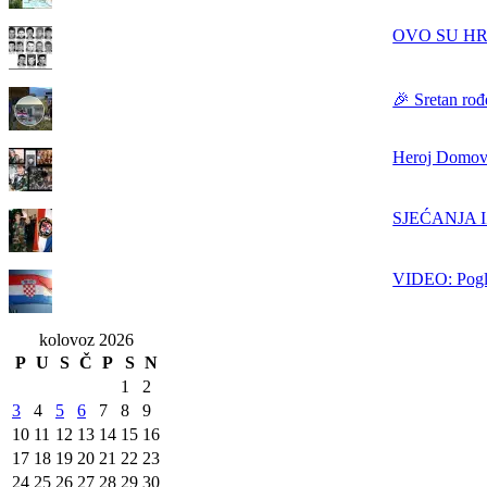
OVO SU HRVAT
🎉 Sretan rođ
Heroj Domovi
SJEĆANJA IZ
VIDEO: Pogle
kolovoz 2026
P
U
S
Č
P
S
N
1
2
3
4
5
6
7
8
9
10
11
12
13
14
15
16
17
18
19
20
21
22
23
24
25
26
27
28
29
30