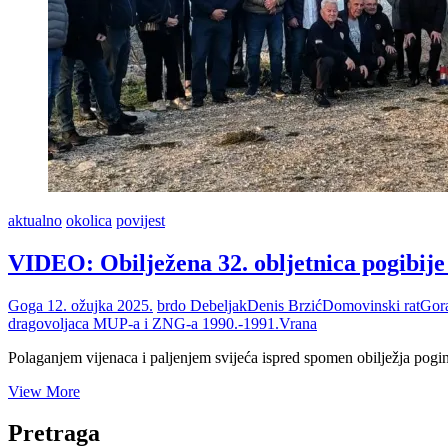
aktualno
okolica
povijest
VIDEO: Obilježena 32. obljetnica pogibije
Goga
12. ožujka 2025.
brdo Debeljak
Denis Brzić
Domovinski rat
Gor
dragovoljaca MUP-a i ZNG-a 1990.-1991.
Vrana
Polaganjem vijenaca i paljenjem svijeća ispred spomen obilježja pogi
VIDEO:
View More
Obilježena
32.
Pretraga
obljetnica