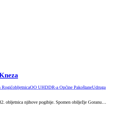
 Kneza
 Rogić
obljetnica
OO UHDDR-a Općine Pakoštane
Udruga
 32. obljetnica njihove pogibije. Spomen obilježje Goranu…