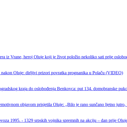
ra iz Vrane, heroj Oluje koji je život položio nekoliko sati prije oslob
 nakon Oluje: dirljivi prizori povratka prognanika u Polaču (VIDEO)
ogradskog kraja do oslobođenja Benkovca: put 134. domobranske puk
emotivnom objavom prisjetila Oluje: „Bilo je rano sunčano ljetno jutro, 
ovoza 1995. - 1329 srpskih vojnika spremnih na akciju – dan prije Oluj