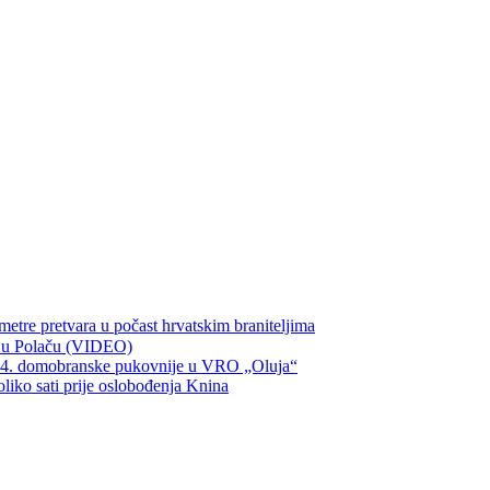
metre pretvara u počast hrvatskim braniteljima
ka u Polaču (VIDEO)
134. domobranske pukovnije u VRO „Oluja“
oliko sati prije oslobođenja Knina