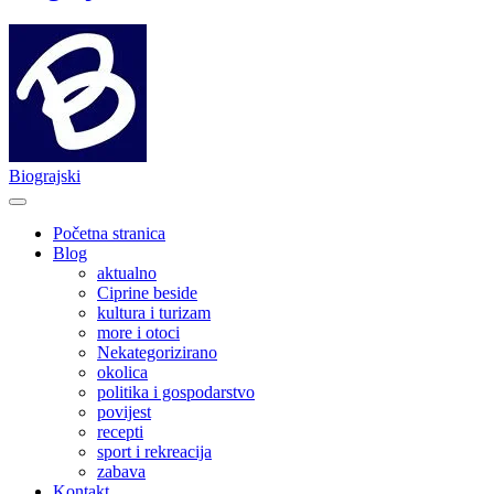
Biograjski
Početna stranica
Blog
aktualno
Ciprine beside
kultura i turizam
more i otoci
Nekategorizirano
okolica
politika i gospodarstvo
povijest
recepti
sport i rekreacija
zabava
Kontakt