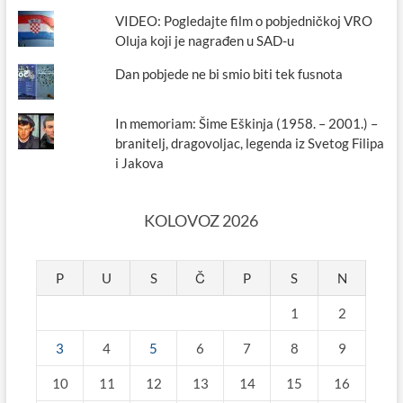
VIDEO: Pogledajte film o pobjedničkoj VRO
Oluja koji je nagrađen u SAD-u
Dan pobjede ne bi smio biti tek fusnota
In memoriam: Šime Eškinja (1958. – 2001.) –
branitelj, dragovoljac, legenda iz Svetog Filipa
i Jakova
KOLOVOZ 2026
P
U
S
Č
P
S
N
1
2
3
4
5
6
7
8
9
10
11
12
13
14
15
16