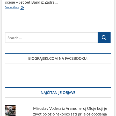
scene – Jet Set Band iz Zadra.…
🎶
View More
Jet
Set
Band:
Glazbeni
vremeplov
Search
svake
srijede,
…
četvrtka
i
petka
BIOGRAJSKI.COM NA FACEBOOKU:
u
Biogradu!
NAJČITANIJE OBJAVE
Miroslav Vođera iz Vrane, heroj Oluje koji je
život položio nekoliko sati prije oslobođenja