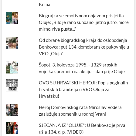
Knina
Biograjka se emotivnom objavom prisjetila
Oluje: „Bilo je rano sunčano ljetno jutro, more
mirno, riva pusta...“
Od obrane biogradskog kraja do oslobođenja
Benkovca: put 134. domobranske pukovnije u
VRO „Oluja“
Šopot, 3. kolovoza 1995. - 1329 srpskih
vojnika spremnih na akciju – dan prije Oluje
OVO SU HRVATSKI HEROJI: Popis poginulih
hrvatskih branitelja u VRO Oluja za
Hrvatsku!
Heroj Domovinskog rata Miroslav Vođera
zaslužuje spomenik u rodnoj Vrani
SJEĆANJA IZ "OLUJE": U Benkovac je prva
ušla 134. d. p. (VIDEO)