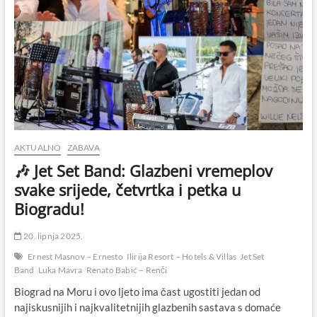
AKTUALNO
ZABAVA
🎶 Jet Set Band: Glazbeni vremeplov
svake srijede, četvrtka i petka u
Biogradu!
20. lipnja 2025.
Ernest Masnov – Ernesto
Ilirija Resort – Hotels & Villas
Jet Set
Band
Luka Mavra
Renato Babić – Renči
Biograd na Moru i ovo ljeto ima čast ugostiti jedan od
najiskusnijih i najkvalitetnijih glazbenih sastava s domaće