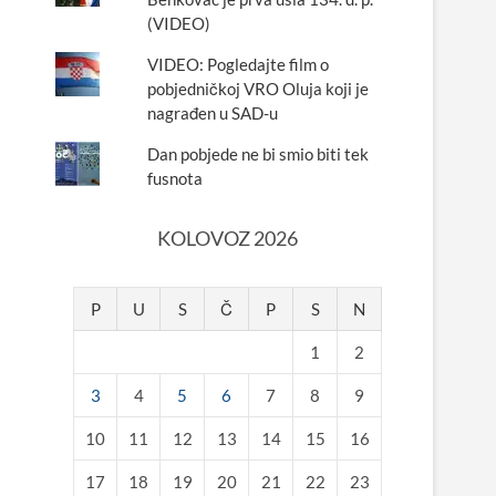
(VIDEO)
VIDEO: Pogledajte film o
pobjedničkoj VRO Oluja koji je
nagrađen u SAD-u
Dan pobjede ne bi smio biti tek
fusnota
KOLOVOZ 2026
P
U
S
Č
P
S
N
1
2
3
4
5
6
7
8
9
10
11
12
13
14
15
16
17
18
19
20
21
22
23