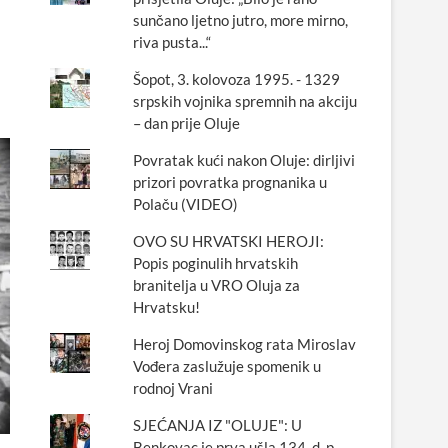
sunčano ljetno jutro, more mirno,
riva pusta...“
Šopot, 3. kolovoza 1995. - 1329
srpskih vojnika spremnih na akciju
– dan prije Oluje
Povratak kući nakon Oluje: dirljivi
prizori povratka prognanika u
Polaču (VIDEO)
OVO SU HRVATSKI HEROJI:
Popis poginulih hrvatskih
branitelja u VRO Oluja za
Hrvatsku!
Heroj Domovinskog rata Miroslav
Vođera zaslužuje spomenik u
rodnoj Vrani
SJEĆANJA IZ "OLUJE": U
Benkovac je prva ušla 134. d. p.