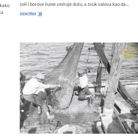
soli i borove šume smiruje dušu, a zvuk valova kao da…
 kako
ka
More
View More
detoksicira
organizam,
ispire
sve
tegobe
i
smiruje
dušu