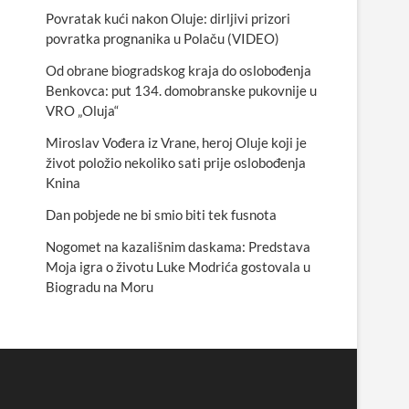
Povratak kući nakon Oluje: dirljivi prizori
povratka prognanika u Polaču (VIDEO)
Od obrane biogradskog kraja do oslobođenja
Benkovca: put 134. domobranske pukovnije u
VRO „Oluja“
Miroslav Vođera iz Vrane, heroj Oluje koji je
život položio nekoliko sati prije oslobođenja
Knina
Dan pobjede ne bi smio biti tek fusnota
Nogomet na kazališnim daskama: Predstava
Moja igra o životu Luke Modrića gostovala u
Biogradu na Moru