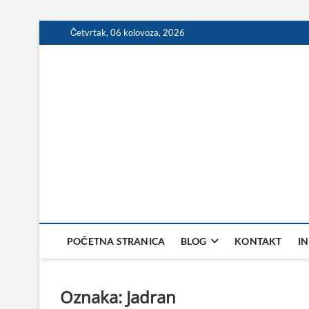
Skip
Četvrtak, 06 kolovoza, 2026
to
content
POČETNA STRANICA
BLOG
KONTAKT
I
Oznaka:
Jadran