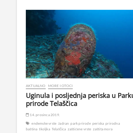
AKTUALNO
MORE I OTOCI
Uginula i posljednja periska u Park
prirode Telaščica
14. prosinca 2019.
endemske vrste
Jadran
park prirode
periska
prirodna
baština
školjka
Telaščica
zaštićene vrste
zaštita mora