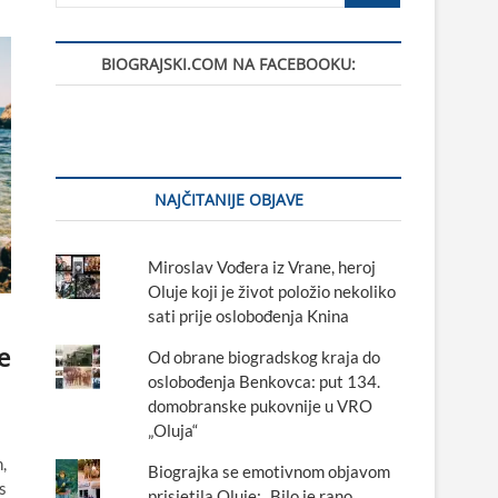
BIOGRAJSKI.COM NA FACEBOOKU:
NAJČITANIJE OBJAVE
Miroslav Vođera iz Vrane, heroj
Oluje koji je život položio nekoliko
sati prije oslobođenja Knina
e
Od obrane biogradskog kraja do
oslobođenja Benkovca: put 134.
domobranske pukovnije u VRO
„Oluja“
,
Biograjka se emotivnom objavom
s
prisjetila Oluje: „Bilo je rano