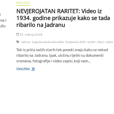
POVIJEST
NEVJEROJATAN RARITET: Video iz
d
1934. godine prikazuje kako se tada
ena i
ribarilo na Jadranu
ružu
29. svibnja 2018.
Jadran
Jugoslavenska kinoteka
Kraljevina SHS
raritet
ribari
video
Tek iz priča naših starih tek poneki znaju kako se nekad
ribarilo na Jadranu. Ipak, uistinu rijetki su dokumenti
vremena, fotografije i video zapisi, koji nam…
NEVJEROJATAN
View More
RARITET:
Video
iz
1934.
godine
prikazuje
kako
se
tada
ribarilo