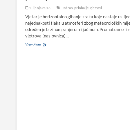
1. lipnja 2018.
Jadran
priobalje
vjetrovi
Vjetar je horizontalno gibanje zraka koje nastaje uslije
nejednakosti tlaka u atmosferi zbog meteoroloških mij
određen je brzinom, smjerom i jačinom. Promatramo li 
vjetrova (naslovnica)…
Vjetrovi
View More
na
Jadranskom
moru
i
priobalju