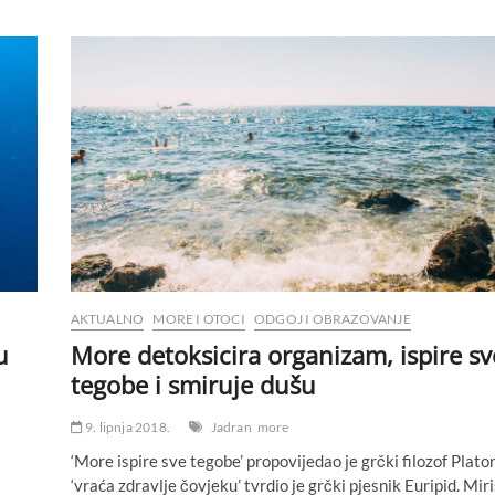
AKTUALNO
MORE I OTOCI
ODGOJ I OBRAZOVANJE
u
More detoksicira organizam, ispire sv
tegobe i smiruje dušu
9. lipnja 2018.
Jadran
more
‘More ispire sve tegobe’ propovijedao je grčki filozof Platon
‘vraća zdravlje čovjeku’ tvrdio je grčki pjesnik Euripid. Miri