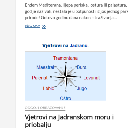
Endem Mediterana, lijepa periska, lostura ili palastura,
god je nazivali, nestala je u potpunosti iz još jednog par
prirode! Gotovo godinu dana nakon istraživanja…
Uginula
View More
i
posljednja
periska
u
Parku
prirode
Telaščica
ODGOJ I OBRAZOVANJE
Vjetrovi na Jadranskom moru i
priobalju