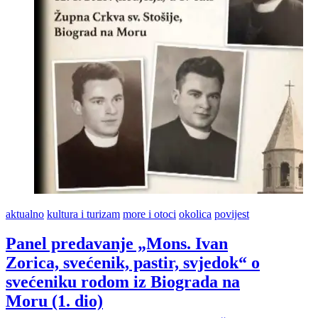
dio)
aktualno
kultura i turizam
more i otoci
okolica
povijest
Panel predavanje „Mons. Ivan
Zorica, svećenik, pastir, svjedok“ o
svećeniku rodom iz Biograda na
Moru (1. dio)