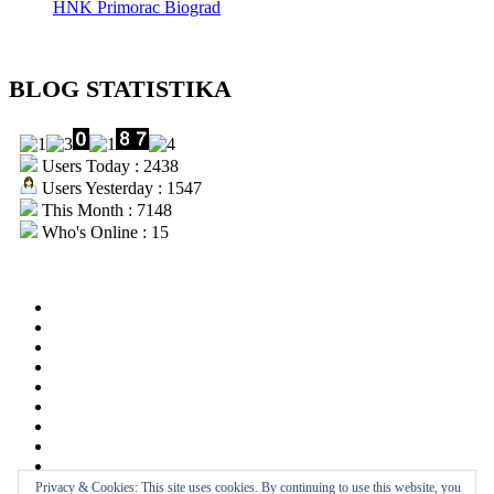
HNK Primorac Biograd
BLOG STATISTIKA
Users Today : 2438
Users Yesterday : 1547
This Month : 7148
Who's Online : 15
aktualno
povijest
kultura
i
politika
turizam
i
more
gospodarstvo
i
sport
otoci
i
okolica
rekreacija
odgoj
i
zabava
obrazovanje
recepti
Privacy & Cookies: This site uses cookies. By continuing to use this website, you