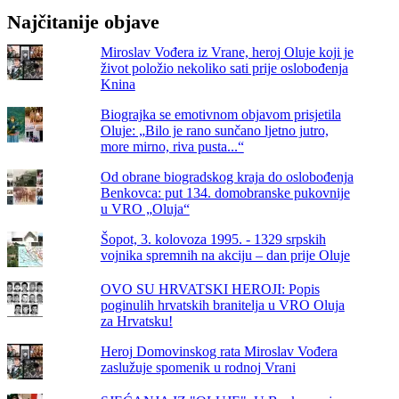
Najčitanije objave
Miroslav Vođera iz Vrane, heroj Oluje koji je
život položio nekoliko sati prije oslobođenja
Knina
Biograjka se emotivnom objavom prisjetila
Oluje: „Bilo je rano sunčano ljetno jutro,
more mirno, riva pusta...“
Od obrane biogradskog kraja do oslobođenja
Benkovca: put 134. domobranske pukovnije
u VRO „Oluja“
Šopot, 3. kolovoza 1995. - 1329 srpskih
vojnika spremnih na akciju – dan prije Oluje
OVO SU HRVATSKI HEROJI: Popis
poginulih hrvatskih branitelja u VRO Oluja
za Hrvatsku!
Heroj Domovinskog rata Miroslav Vođera
zaslužuje spomenik u rodnoj Vrani