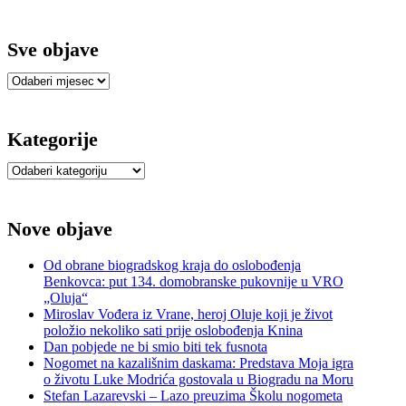
Sve objave
Sve
objave
Kategorije
Kategorije
Nove objave
Od obrane biogradskog kraja do oslobođenja
Benkovca: put 134. domobranske pukovnije u VRO
„Oluja“
Miroslav Vođera iz Vrane, heroj Oluje koji je život
položio nekoliko sati prije oslobođenja Knina
Dan pobjede ne bi smio biti tek fusnota
Nogomet na kazališnim daskama: Predstava Moja igra
o životu Luke Modrića gostovala u Biogradu na Moru
Stefan Lazarevski – Lazo preuzima Školu nogometa