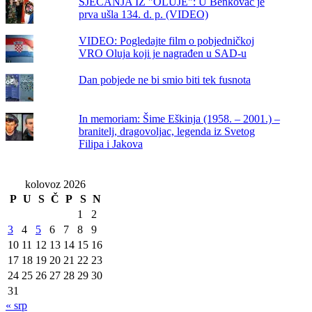
SJEĆANJA IZ "OLUJE": U Benkovac je
prva ušla 134. d. p. (VIDEO)
VIDEO: Pogledajte film o pobjedničkoj
VRO Oluja koji je nagrađen u SAD-u
Dan pobjede ne bi smio biti tek fusnota
In memoriam: Šime Eškinja (1958. – 2001.) –
branitelj, dragovoljac, legenda iz Svetog
Filipa i Jakova
kolovoz 2026
P
U
S
Č
P
S
N
1
2
3
4
5
6
7
8
9
10
11
12
13
14
15
16
17
18
19
20
21
22
23
24
25
26
27
28
29
30
31
« srp