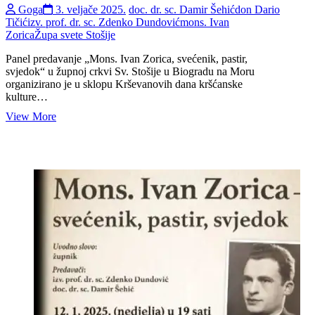
Goga
3. veljače 2025.
doc. dr. sc. Damir Šehić
don Dario
Tičić
izv. prof. dr. sc. Zdenko Dundović
mons. Ivan
Zorica
Župa svete Stošije
Panel predavanje „Mons. Ivan Zorica, svećenik, pastir,
svjedok“ u župnoj crkvi Sv. Stošije u Biogradu na Moru
organizirano je u sklopu Krševanovih dana kršćanske
kulture…
Panel
View More
predavanje
„Mons.
Ivan
Zorica,
svećenik,
pastir,
svjedok“
o
svećeniku
rodom
iz
Biograda
na
Moru
(2.