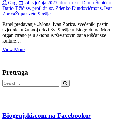
Goga
24. siječnja 2025.
doc. dr. sc. Damir Šehić
don
Dario Tičić
izv. prof. dr. sc. Zdenko Dundović
mons. Ivan
Zorica
Župa svete Stošije
Panel predavanje „Mons. Ivan Zorica, svećenik, pastir,
svjedok“ u župnoj crkvi Sv. Stošije u Biogradu na Moru
organizirano je u sklopu Krševanovih dana kršćanske
kulture…
Panel
View More
predavanje
„Mons.
Ivan
Pretraga
Zorica,
svećenik,
Search
pastir,
…
svjedok“
o
svećeniku
rodom
iz
Biograjski.com na Facebooku:
Biograda
na
Moru
(1.
dio)