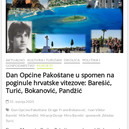
AKTUALNO
KULTURA I TURIZAM
OKOLICA
POLITIKA I
GOSPODARSTVO
POVIJEST
Dan Općine Pakoštane u spomen na
poginule hrvatske vitezove: Barešić,
Turić, Bokanović, Pandžić
31. srpnja 2025.
Dan Općine Pakoštane
Drage
Frane Bokanović.
Ivan Viktor
Barešić
Mile Pandžić
Miranje Donje
Miro Barešić
spomenik
Zdeslav
Turić