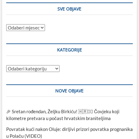
SVE OBJAVE
Sve
objave
KATEGORIJE
Kategorije
NOVE OBJAVE
🎉 Sretan rođendan, Željku Birkiću! 🇭🇷🏃‍♂️ Čovjeku koji
kilometre pretvara u počast hrvatskim braniteljima
Povratak kući nakon Oluje: dirljivi prizori povratka prognanika
u Polaču (VIDEO)