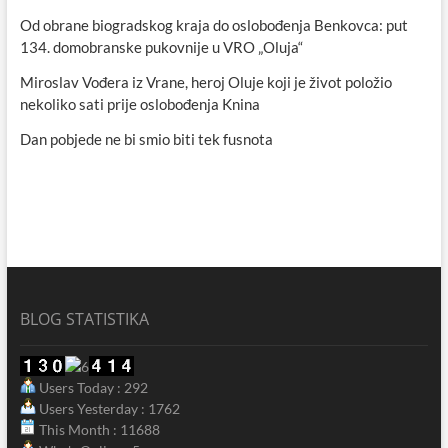
Od obrane biogradskog kraja do oslobođenja Benkovca: put
134. domobranske pukovnije u VRO „Oluja“
Miroslav Vođera iz Vrane, heroj Oluje koji je život položio
nekoliko sati prije oslobođenja Knina
Dan pobjede ne bi smio biti tek fusnota
BLOG STATISTIKA
Users Today : 292
Users Yesterday : 1762
This Month : 11688