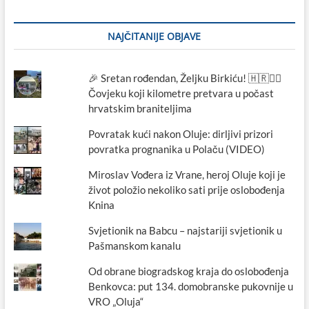
i
Frane
Bokanović
NAJČITANIJE OBJAVE
🎉 Sretan rođendan, Željku Birkiću! 🇭🇷🏃‍♂️
Čovjeku koji kilometre pretvara u počast
hrvatskim braniteljima
Povratak kući nakon Oluje: dirljivi prizori
povratka prognanika u Polaču (VIDEO)
Miroslav Vođera iz Vrane, heroj Oluje koji je
život položio nekoliko sati prije oslobođenja
Knina
Svjetionik na Babcu – najstariji svjetionik u
Pašmanskom kanalu
Od obrane biogradskog kraja do oslobođenja
Benkovca: put 134. domobranske pukovnije u
VRO „Oluja“