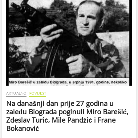
Turić,
Mile
Pandžić
i
Frane
Bokanović
poginuli
su
31.
srpnja
1991.
godine
u
zaleđu
Biograda
AKTUALNO
POVIJEST
Na današnji dan prije 27 godina u
zaleđu Biograda poginuli Miro Barešić,
Zdeslav Turić, Mile Pandžić i Frane
Bokanović