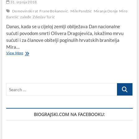
31. srpnja 2018.
Domovinski rat
Frane Bokanović.
Mile Pandžić
Miranje Donje
Miro
Barešić
zaleđe
Zdeslav Turić
Danas, kada se u cijeloj zemlji obilježava Dan nacionalne
sućuti povodom smrti Olivera Dragojevića, iskažimo mrvu
sućuti i za članove obitelji poginulih hrvatskih branitelja
Mira…
Na
View More
današnji
dan
prije
27
godina
Search
u
zaleđu
…
Biograda
poginuli
Miro
BIOGRAJSKI.COM NA FACEBOOKU:
Barešić,
Zdeslav
Turić,
Mile
Pandžić