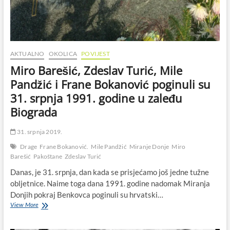
srpnja
1991.
godine
u
zaleđu
Biograda
AKTUALNO
OKOLICA
POVIJEST
Miro Barešić, Zdeslav Turić, Mile
Pandžić i Frane Bokanović poginuli su
31. srpnja 1991. godine u zaleđu
Biograda
31. srpnja 2019.
Drage
Frane Bokanović.
Mile Pandžić
Miranje Donje
Miro
Barešić
Pakoštane
Zdeslav Turić
Danas, je 31. srpnja, dan kada se prisjećamo još jedne tužne
obljetnice. Naime toga dana 1991. godine nadomak Miranja
Donjih pokraj Benkovca poginuli su hrvatski…
Miro
View More
Barešić,
Zdeslav