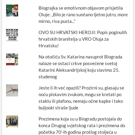
Biograjka se emotivnom objavom prisjetila
Oluje: „Bilo je rano sunčano ljetno jutro, more
mirno, riva pusta...“
OVO SU HRVATSKI HEROJI: Popis poginulih
hrvatskih branitelja u VRO Oluja za
Hrvatsku!
Na otočiću Sv. Katarina nasuprot Biograda
nalaze se ostaci crkve posvećene svetoj
Katarini Aleksandrijskoj koju slavimo 25.
studenog
Jeste li ih već opazili? Prozirni su, glasaju se
noću piskavim zvukom, mogu se kretati po
staklu ili plafonu, nemaju očne kapke i tako
buljooki straše ljude
Prezimena koja su u Biogradu postojala do
konca Drugog svjetskog rata i prezimena do
početka 70'-ih godina prošlog stoljeća u