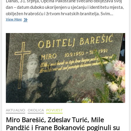
Danas, 31. srpnja, Općina Pakoštane svečano obilježava svoj
dan – datum duboko ukorijenjen u sjećanju i identitetu mjesta,
obilježen hrabrošću i žrtvom hrvatskih branitelja. Svim…
Dan
View More
Općine
Pakoštane
u
spomen
na
poginule
hrvatske
vitezove:
Barešić,
Turić,
Bokanović,
Pandžić
AKTUALNO
OKOLICA
POVIJEST
Miro Barešić, Zdeslav Turić, Mile
Pandžić i Frane Bokanović poginuli su