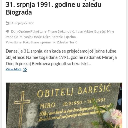
31. srpnja 1991. godine u zaleđu
Biograda
31. srpnja 2022.
Dan Općine Pakoštane
Frane Bokanović.
Ivan Viktor Barešić
Mile
Pandžić
Miranje Donje
Miro Barešić
Općina
Pakoštane
Pakoštane
spomenik
Zdeslav Turić
Danas, je 31. srpnja, dan kada se prisjećamo još jedne tužne
obljetnice. Naime toga dana 1991. godine nadomak Miranja
Donjih pokraj Benkovca poginuli su hrvatski…
Miro
View More
Barešić,
Zdeslav
Turić,
Mile
Pandžić
i
Frane
Bokanović
poginuli
su
31.