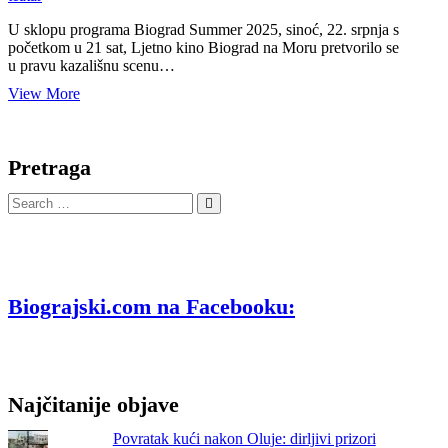
U sklopu programa Biograd Summer 2025, sinoć, 22. srpnja s
početkom u 21 sat, Ljetno kino Biograd na Moru pretvorilo se
u pravu kazališnu scenu…
View More
„Hollywood“
u
Ljetnom
Pretraga
kinu
Biograd
Search
na
…
Moru
Biograjski.com na Facebooku:
Najčitanije objave
Povratak kući nakon Oluje: dirljivi prizori