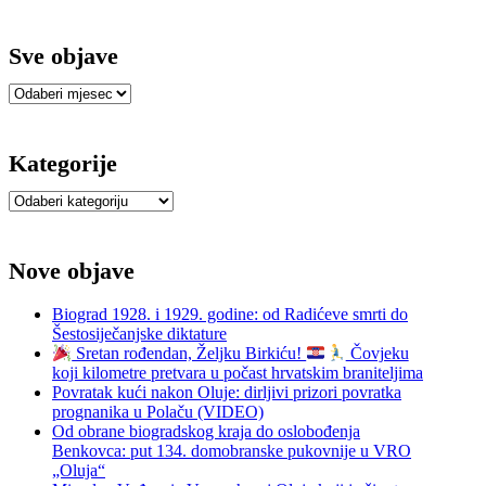
Sve objave
Sve
objave
Kategorije
Kategorije
Nove objave
Biograd 1928. i 1929. godine: od Radićeve smrti do
Šestosiječanjske diktature
Sretan rođendan, Željku Birkiću!
Čovjeku
koji kilometre pretvara u počast hrvatskim braniteljima
Povratak kući nakon Oluje: dirljivi prizori povratka
prognanika u Polaču (VIDEO)
Od obrane biogradskog kraja do oslobođenja
Benkovca: put 134. domobranske pukovnije u VRO
„Oluja“