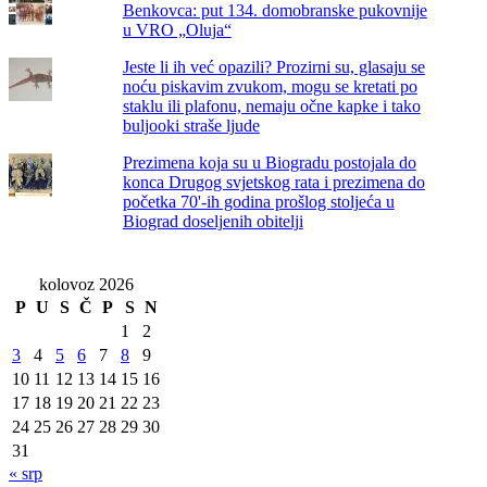
Benkovca: put 134. domobranske pukovnije
u VRO „Oluja“
Jeste li ih već opazili? Prozirni su, glasaju se
noću piskavim zvukom, mogu se kretati po
staklu ili plafonu, nemaju očne kapke i tako
buljooki straše ljude
Prezimena koja su u Biogradu postojala do
konca Drugog svjetskog rata i prezimena do
početka 70'-ih godina prošlog stoljeća u
Biograd doseljenih obitelji
kolovoz 2026
P
U
S
Č
P
S
N
1
2
3
4
5
6
7
8
9
10
11
12
13
14
15
16
17
18
19
20
21
22
23
24
25
26
27
28
29
30
31
« srp