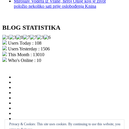
Miroslav Vođera iz Vrane, heroj Oluje koji je život
položio nekoliko sati prije oslobođenja Knina
BLOG STATISTIKA
Users Today : 108
Users Yesterday : 1506
This Month : 13010
Who's Online : 10
aktualno
povijest
kultura
i
politika
turizam
i
more
gospodarstvo
i
sport
otoci
i
okolica
rekreacija
odgoj
i
zabava
obrazovanje
recepti
Privacy & Cookies: This site uses cookies. By continuing to use this website, you
Ciprine