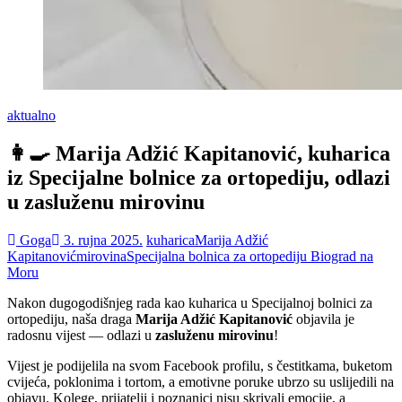
aktualno
👩‍🍳 Marija Adžić Kapitanović, kuharica
iz Specijalne bolnice za ortopediju, odlazi
u zasluženu mirovinu
Goga
3. rujna 2025.
kuharica
Marija Adžić
Kapitanović
mirovina
Specijalna bolnica za ortopediju Biograd na
Moru
Nakon dugogodišnjeg rada kao kuharica u Specijalnoj bolnici za
ortopediju, naša draga
Marija Adžić Kapitanović
objavila je
radosnu vijest — odlazi u
zasluženu mirovinu
!
Vijest je podijelila na svom Facebook profilu, s čestitkama, buketom
cvijeća, poklonima i tortom, a emotivne poruke ubrzo su uslijedili na
objavu. Kolege, prijatelji i poznanici nisu skrivali emocije, a