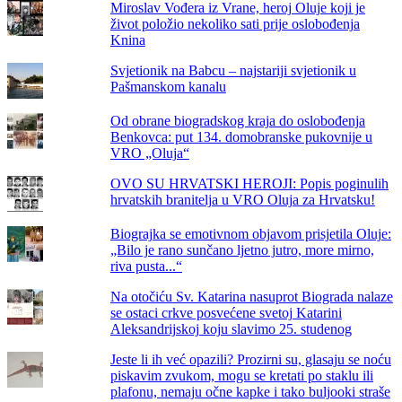
Miroslav Vođera iz Vrane, heroj Oluje koji je
život položio nekoliko sati prije oslobođenja
Knina
Svjetionik na Babcu – najstariji svjetionik u
Pašmanskom kanalu
Od obrane biogradskog kraja do oslobođenja
Benkovca: put 134. domobranske pukovnije u
VRO „Oluja“
OVO SU HRVATSKI HEROJI: Popis poginulih
hrvatskih branitelja u VRO Oluja za Hrvatsku!
Biograjka se emotivnom objavom prisjetila Oluje:
„Bilo je rano sunčano ljetno jutro, more mirno,
riva pusta...“
Na otočiću Sv. Katarina nasuprot Biograda nalaze
se ostaci crkve posvećene svetoj Katarini
Aleksandrijskoj koju slavimo 25. studenog
Jeste li ih već opazili? Prozirni su, glasaju se noću
piskavim zvukom, mogu se kretati po staklu ili
plafonu, nemaju očne kapke i tako buljooki straše