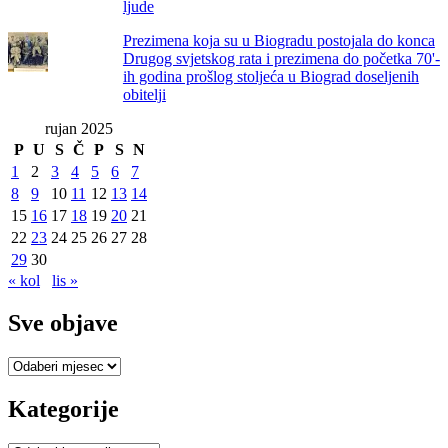
ljude
Prezimena koja su u Biogradu postojala do konca
Drugog svjetskog rata i prezimena do početka 70'-
ih godina prošlog stoljeća u Biograd doseljenih
obitelji
rujan 2025
P
U
S
Č
P
S
N
1
2
3
4
5
6
7
8
9
10
11
12
13
14
15
16
17
18
19
20
21
22
23
24
25
26
27
28
29
30
« kol
lis »
Sve objave
Sve
objave
Kategorije