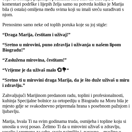
komentari podrške i lijepih želja samo su potvrda koliko je Marija
bila (i ostala) omiljena među svima koji su imali sreću surađivati s
njom.
Prenosimo samo neke od toplih poruka koje su joj stigle:
“Draga Marija, čestitam i uživaj!”
“Sretno u mirovini, puno zdravlja i uživanja u našem lipom
Biogradu!”
“Zaslužena mirovina, čestitam!”
“Vrijeme je da uživaš malo
💞💐
“
“Sretno ti u mirovini draga Marija, da je što duže uživaš u miru
i zdravlju.”
Zahvaljujući Marijinom predanom radu, toplini i profesionalnosti,
kuhinja Specijalne bolnice za ortopediju u Biogradu na Moru bila je
mjesto gdje se svakodnevno pripremala hrana s posebnom pažnjom i
ljubavlju.
Marija, hvala Ti na svim godinama truda, osmijeha i topline koju si
unosila u svoj posao. Želimo Ti da u mirovini uživaš u zdravlju,
veselju i vremenu za sebe, svoje najmilije i, naravno – masline u