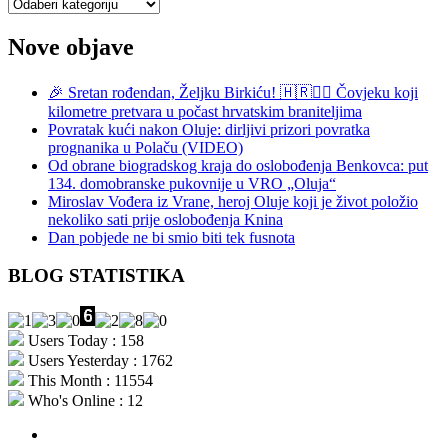
Kategorije
Nove objave
🎉 Sretan rođendan, Željku Birkiću! 🇭🇷🏃‍♂️ Čovjeku koji
kilometre pretvara u počast hrvatskim braniteljima
Povratak kući nakon Oluje: dirljivi prizori povratka
prognanika u Polaču (VIDEO)
Od obrane biogradskog kraja do oslobođenja Benkovca: put
134. domobranske pukovnije u VRO „Oluja“
Miroslav Vođera iz Vrane, heroj Oluje koji je život položio
nekoliko sati prije oslobođenja Knina
Dan pobjede ne bi smio biti tek fusnota
BLOG STATISTIKA
Users Today : 158
Users Yesterday : 1762
This Month : 11554
Who's Online : 12
aktualno