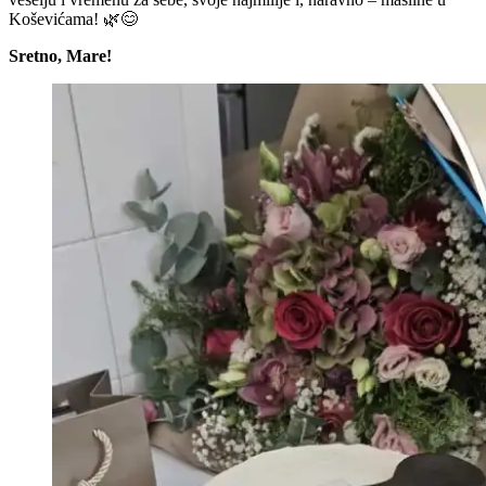
Koševićama! 🌿😊
Sretno, Mare!