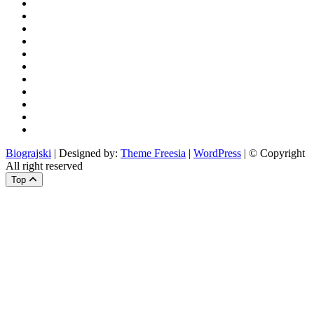
povijest
kultura
i
politika
turizam
i
more
gospodarstvo
i
sport
otoci
i
okolica
rekreacija
odgoj
i
zabava
obrazovanje
recepti
Ciprine
beside
Nekategorizirano
Biograjski
| Designed by:
Theme Freesia
|
WordPress
| © Copyright
All right reserved
Top