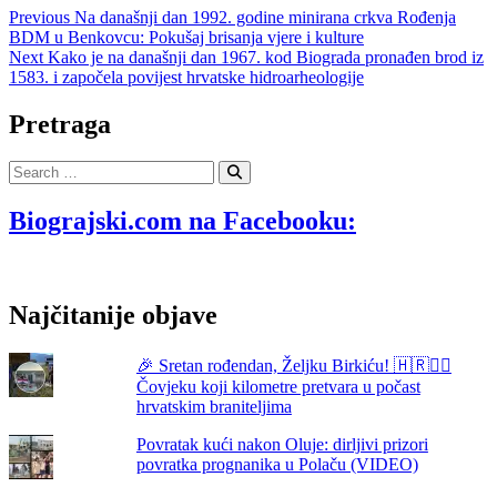
Navigacija
Previous
Previous
Na današnji dan 1992. godine minirana crkva Rođenja
post:
BDM u Benkovcu: Pokušaj brisanja vjere i kulture
objava
Next
Next
Kako je na današnji dan 1967. kod Biograda pronađen brod iz
post:
1583. i započela povijest hrvatske hidroarheologije
Pretraga
Search
…
Biograjski.com na Facebooku:
Najčitanije objave
🎉 Sretan rođendan, Željku Birkiću! 🇭🇷🏃‍♂️
Čovjeku koji kilometre pretvara u počast
hrvatskim braniteljima
Povratak kući nakon Oluje: dirljivi prizori
povratka prognanika u Polaču (VIDEO)