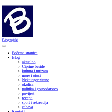
Biograjski
Početna stranica
Blog
aktualno
Ciprine beside
kultura i turizam
more i otoci
Nekategorizirano
okolica
politika i gospodarstvo
povijest
recepti
sport i rekreacija
zabava
Kontakt