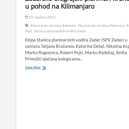
u pohod na Kilimanjaro
29. siječnja 2025.
Planinarsko društvo Belveder
Planinarsko društvo Paklenica
R
Pejić
Stanica planinarskih vodiča Zadar
Ekipa Stanica planinarskih vodiča Zadar (SPV Zadar) u
sastavu Tatjana Bračanov, Katarina Delač, Nikolina Krp
Marko Rogoznica, Robert Pejić, Marko Radočaj, Siniša
Primožić ojačana kolegicama…
Zadarsko-
View More
biograjski
planinari
krenuli
u
pohod
na
Kilimanjaro