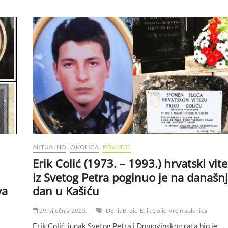
AKTUALNO
OKOLICA
POVIJEST
Erik Colić (1973. – 1993.) hrvatski vite
iz Svetog Petra poginuo je na današnj
va
dan u Kašiću
29. siječnja 2025.
Denis Brzić
Erik Colić
vro maslenica
Erik Colić, junak Svetog Petra i Domovinskog rata bio je