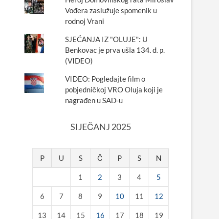
Vođera zaslužuje spomenik u
rodnoj Vrani
SJEĆANJA IZ "OLUJE": U
Benkovac je prva ušla 134. d. p.
(VIDEO)
VIDEO: Pogledajte film o
pobjedničkoj VRO Oluja koji je
nagrađen u SAD-u
SIJEČANJ 2025
P
U
S
Č
P
S
N
1
2
3
4
5
6
7
8
9
10
11
12
13
14
15
16
17
18
19