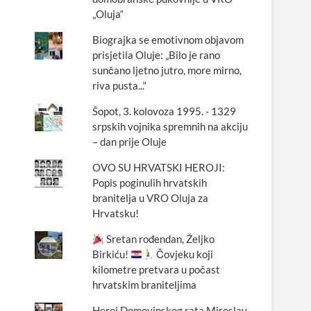
„Oluja“
Biograjka se emotivnom objavom
prisjetila Oluje: „Bilo je rano
sunčano ljetno jutro, more mirno,
riva pusta...“
Šopot, 3. kolovoza 1995. - 1329
srpskih vojnika spremnih na akciju
– dan prije Oluje
OVO SU HRVATSKI HEROJI:
Popis poginulih hrvatskih
branitelja u VRO Oluja za
Hrvatsku!
Sretan rođendan, Željko
Birkiću!
Čovjeku koji
kilometre pretvara u počast
hrvatskim braniteljima
Heroj Domovinskog rata Miroslav