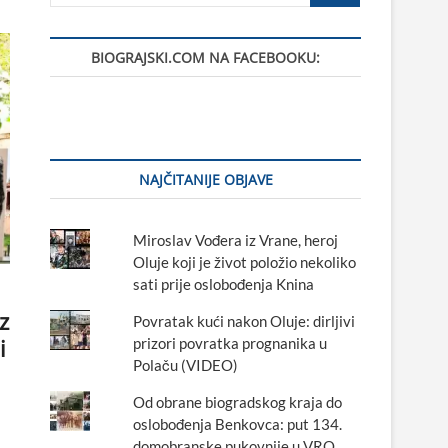
BIOGRAJSKI.COM NA FACEBOOKU:
NAJČITANIJE OBJAVE
Miroslav Vođera iz Vrane, heroj
Oluje koji je život položio nekoliko
sati prije oslobođenja Knina
z
Povratak kući nakon Oluje: dirljivi
i
prizori povratka prognanika u
Polaču (VIDEO)
Od obrane biogradskog kraja do
oslobođenja Benkovca: put 134.
domobranske pukovnije u VRO