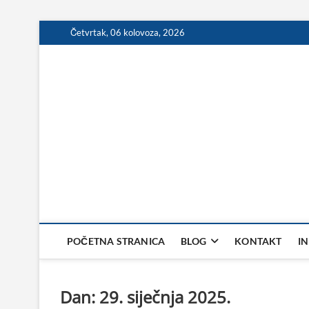
Skip
Četvrtak, 06 kolovoza, 2026
to
content
POČETNA STRANICA
BLOG
KONTAKT
I
Dan:
29. siječnja 2025.