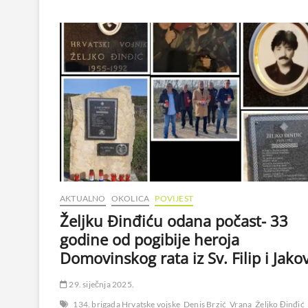
AKTUALNO
OKOLICA
POVIJEST
Željku Đinđiću odana počast- 33
godine od pogibije heroja
Domovinskog rata iz Sv. Filip i Jako
29. siječnja 2025.
134. brigada Hrvatske vojske
Denis Brzić
Vrana
Željko Đinđić