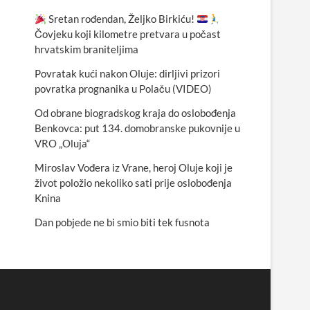
Sretan rođendan, Željko Birkiću!
Čovjeku koji kilometre pretvara u počast
hrvatskim braniteljima
Povratak kući nakon Oluje: dirljivi prizori
povratka prognanika u Polaču (VIDEO)
Od obrane biogradskog kraja do oslobođenja
Benkovca: put 134. domobranske pukovnije u
VRO „Oluja“
Miroslav Vođera iz Vrane, heroj Oluje koji je
život položio nekoliko sati prije oslobođenja
Knina
Dan pobjede ne bi smio biti tek fusnota