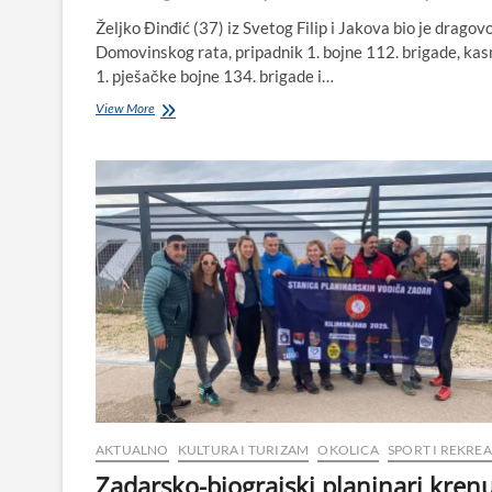
Željko Đinđić (37) iz Svetog Filip i Jakova bio je dragov
Domovinskog rata, pripadnik 1. bojne 112. brigade, kas
1. pješačke bojne 134. brigade i…
Željku
View More
Đinđiću
odana
počast-
33
godine
od
pogibije
heroja
Domovinskog
rata
iz
Sv.
Filip
i
Jakova
AKTUALNO
KULTURA I TURIZAM
OKOLICA
SPORT I REKREA
Zadarsko-biograjski planinari krenu