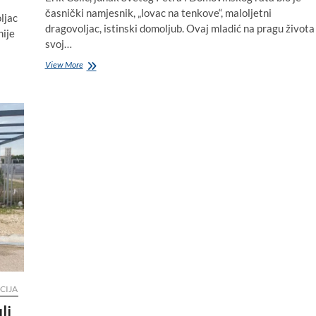
časnički namjesnik, „lovac na tenkove“, maloljetni
oljac
dragovoljac, istinski domoljub. Ovaj mladić na pragu života
nije
svoj…
Erik
View More
Colić
(1973.
–
1993.)
hrvatski
vitez
iz
Svetog
Petra
poginuo
je
na
današnji
dan
u
Kašiću
CIJA
li